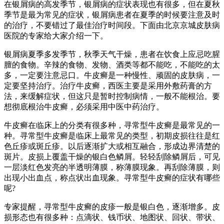
在银屑病的高发季节，银屑病的症状表现也有很多，但在夏秋
季节是最为常见的症状，银屑病患者在夏季的时候要注意及时
的治疗，不要错过了最佳治疗时间段。下面由北京京城皮肤病
医院的专家给大家介绍一下。
银屑病夏季多发季节，秋季天气干燥，患者在饮食上应忌吃腥
膻的食物。辛辣的食物、发物、酒类等都不能吃，不能吃的太
多，一定要注意忌口。牛皮癣是一种慢性、顽固的皮肤病，一
定要坚持治疗。治疗牛皮癣，西医主要是采用外敷药膏的方
法，来缓解症状，但这只是暂时控制病情，一般不能根治。要
想彻底根治牛皮癣，必须采用中医中药治疗。
牛皮癣在临床上的分类有很多种，寻常型牛皮癣是最常见的一
种。寻常型牛皮癣是临床上最常见的类型，初期皮损往往是红
色丘疹或斑丘疹。以后逐渐扩大或相互融合，形成边界清楚的
斑片。皮损上覆盖干燥的银白色鳞屑。轻轻刮除鳞屑后，可见
一层淡红色发亮的半透明薄膜，称薄膜现象。再刮除薄膜，则
出现小出血点，称点状出血现象。寻常型牛皮癣的症状有哪些
呢?
专家提醒，寻常型牛皮癣的皮疹一般是银白色，逐渐增多。皮
损形态也有很多种：点滴状、钱币状、地图状、回状、带状、