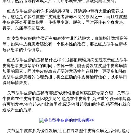
潮红，然后迅速转延成大片，而后形成全身性弥漫类潮红浸润。
红皮型牛皮癣会有许多的鳞屑掉落，其鳞屑中带有大量的营养成
分，这也是许多红皮型牛皮癣患者营养不良的原因之一，而且红皮型
牛皮癣还会受累给指甲，使指甲变形、脱落，同时还伴有全身发热、
畏寒、头痛等不适症状。
红皮型牛皮癣的症侯还有如表浅性淋巴结肿大，白细胞计数增高等
等，如果牛皮癣患者还没有一个根本性的改变，那么红皮型牛皮癣将
危及患者的生命健康。
红皮型牛皮癣的症状是什么样？成都银康银屑病医院表示红皮型牛
皮癣患者要抓紧治疗的时间，去掉一些可能会诱发红皮型牛皮癣病情
加重的因素，同时牛皮癣患者还要注意药物的选择性，更要多加强红
皮型牛皮癣患者的心理负担，树立正确的牛皮癣治疗信心，以求早日
得到病情康复。
关节型牛皮癣的症状有哪些?成都银康银屑病医院专家介绍，关节型
牛皮癣在牛皮癣中是比较少见的,也是在牛皮癣中 为严重的,任何年龄都
有可能发生,治疗起来也比较困难.应足够引起我们的注视,稍不留心就会
造成严重的后果.
关节型牛皮癣多为慢性发病,往往在寻常型牛皮癣久病之后出现,也可