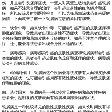
伤，并且会引发瘙痒症状。一些人对某些过敏物质会引起银屑
病，如果不注意合理的治疗，会引起全身性的红色鳞片和瘙
痒，所以应该及时到医院检查，可以选择局部涂抹药膏来缓解
病情，下面就来了解一下银屑病过敏的原因有哪些。
一、饮食中毒：如果饮食中毒，可能会引起严重的皮肤瘙痒和
肿胀的现象，导致患者出现全身性不适症状，导致患者出现全
身瘙痒和红肿和局部皮肤有丘疹的症状。如果不注意合理的治
疗，还可能会导致患者出现全身性不适的症状。
二、病毒感染：病毒感染引起的皮肤性病变和银屑病都会引起
类似的症状。患者会引起皮肤红色丘疹和瘙痒的症状。病毒感
染会引起病毒性感染。
三、药物副作用：银屑病这个疾病会导致皮肤有大面积皮疹和
红斑的症状，也可能会引起局部有脓性液体流出，导致皮肤瘙
痒和红肿的现象。
四、遗传因素：银屑病是一种比较常见的疾病和高发性疾病，
患者会引起明显的皮肤表面有鳞屑和局部瘙痒的症状。
银屑病是一种比较常见的慢性皮肤性疾病，如果长时间没有得