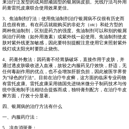
来治疗泛发型的或局部顽固型的银屑病皮损。光线疗法与外用
药膏雷托皮康联合使用效果更佳。
3、焦油制剂疗法：使用焦油制剂治疗银屑病不仅很有历史而
且也很有效。有在药店就能购买的非处方（otc）和处方型的
两种焦油制剂，区别是药力的强度。焦油制剂可以和别的银屑
病治疗药物（如外用激素）或紫外线一起使用。焦油制剂使皮
肤对紫外线更加敏感，因此要特别提醒注意使用它来照射紫外
线灯或太阳光时要防止烧伤。
4、药膏外敷法：因药膏不经胃肠破坏，直接作用于皮肤，并
通过透皮肤吸收进入血液，故较之内服药见疗效快，舒适，无
任何毒副作用的优点，也不会增加肝脏负担，因此被医学界誉
为”绿色的疗法“。目前在治疗牛皮癣，这方面的临床专业药物
有雷托皮康。雷托皮康采用德国先进纳米微分子制药技术与传
统中医炮制手法相结合提炼而成，独特膏剂配方，在治疗牛皮
癣方面，疗效十分显著。
四、银屑病的治疗方法有什么
一、内服药疗法：
5、凉血消斑膏：