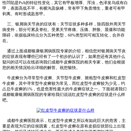
性凹陷是PsA的特征性变化，其它有甲板增厚、浑浊，色泽发乌或有白
甲，表面高低不平，有横沟及纵嵴，常有甲下角质增生，重者可有甲
剥离。有时形成匙形甲。
三、银屑病关节炎的症状有：关节症状多种多样，除四肢外周关节
病变外，部分可累及脊柱。受累关节疼痛、压痛、肿胀、晨僵和功能
障碍，依据临床特点分为五种类型，60%类型间可相互转化，合并存
在。
通过上面成都银康银屑病医院专家的介绍，相信您对银屑病关节炎
的症状表现有哪些已经有了一个初步的认识了，如果您还有其他什么
疑问的话可以在线咨询我们成都牛皮癣医院的相关专家，他们会根据
您的相关情况给出详细的解答。祝您愉快。
牛皮癣分为寻常型牛皮癣、关节型牛皮癣、脓疱型牛皮癣和红皮型
牛皮癣，其中寻常型牛皮癣较为常见，而红皮型牛皮癣较为少见，约
占总牛皮癣的1%，也是危害性最大的牛皮癣症状之一。下面就请我们
成都银康银屑病医院的专家给我们说说红皮型牛皮癣的症状是什么样
吧。
成都牛皮癣医院表示，红皮型牛皮癣之所以有如此巨大的危害，主
要是表现为它的症侯因素，红皮型牛皮癣在原有皮损症状部位上出现