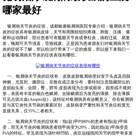
哪家最好
银屑病关节炎的症状，成都银康银屑病医院专家介绍：银屑病关节
炎的症状具有银屑病皮疹，关节和周围软组织疼痛、肿胀、压痛、僵
硬和运动障碍，部分患者可有骶骼关节炎或脊柱炎，病程迁延、易复
发，晚期可关节强直，导致残废。正是因为患者朋友们对银屑病关节
炎的症状不了解，所以给治疗带来了一定的难度，所以接下来我们一
起看看银屑病关节炎的症状表现有哪些。
一、银屑病关节炎的症状有：皮肤皮肤银屑病变好发于头皮及四肢
伸侧，尤其肘、膝部位，呈散在或泛发分布，要特别注意隐藏部位的
皮损如头发，会阴，臀，脐等;皮损表现为丘疹或斑块，园形或不规则
形，表面有丰富的银白色鳞屑、去除鳞屑后为发亮的薄膜、除去薄膜
可见点状出血(Auspitz征)，该特征对银屑病具有诊断意义。存在银屑病
是与其它炎性关节病的重要区别，皮肤病变严重性和关节炎症程度无
直接关系，仅35%二者相关。
二、银屑病关节炎的症状有：指(趾)甲约80%的患者有指(趾)甲病
变，而无关节炎的银屑病患者指甲病变为20%，因此指(趾)甲病变是
PsA的特征。常见表现为顶针样凹陷，炎症远端指间关节的指甲有多发