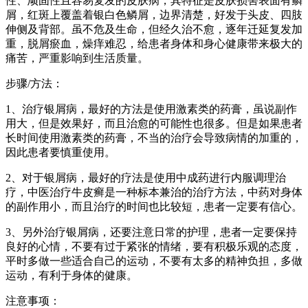
性、顽固性且容易复发的皮肤病，其特征是皮肤损害表面有鳞
屑，红斑上覆盖着银白色鳞屑，边界清楚，好发于头皮、四肢
伸侧及背部。虽不危及生命，但经久治不愈，逐年迁延复发加
重，脱屑瘀血，燥痒难忍，给患者身体和身心健康带来极大的
痛苦，严重影响到生活质量。
步骤/方法：
1、治疗银屑病，最好的方法是使用激素类的药膏，虽说副作
用大，但是效果好，而且治愈的可能性也很多。但是如果患者
长时间使用激素类的药膏，不当的治疗会导致病情的加重的，
因此患者要慎重使用。
2、对于银屑病，最好的疗法是使用中成药进行内服调理治
疗，中医治疗牛皮癣是一种标本兼治的治疗方法，中药对身体
的副作用小，而且治疗的时间也比较短，患者一定要有信心。
3、另外治疗银屑病，还要注意日常的护理，患者一定要保持
良好的心情，不要有过于紧张的情绪，要有积极乐观的态度，
平时多做一些适合自己的运动，不要有太多的精神负担，多做
运动，有利于身体的健康。
注意事项：