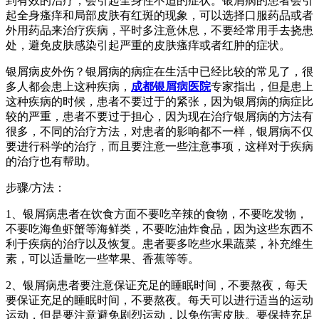
到有效的治疗，会引起全身性不适的症状。银屑病的患者会引
起全身瘙痒和局部皮肤有红斑的现象，可以选择口服药品或者
外用药品来治疗疾病，平时多注意休息，不要经常用手去挠患
处，避免皮肤感染引起严重的皮肤瘙痒或者红肿的症状。
银屑病皮外伤？银屑病的病症在生活中已经比较的常见了，很
多人都会患上这种疾病，
成都银屑病医院
专家指出，但是患上
这种疾病的时候，患者不要过于的紧张，因为银屑病的病症比
较的严重，患者不要过于担心，因为现在治疗银屑病的方法有
很多，不同的治疗方法，对患者的影响都不一样，银屑病不仅
要进行科学的治疗，而且要注意一些注意事项，这样对于疾病
的治疗也有帮助。
步骤/方法：
1、银屑病患者在饮食方面不要吃辛辣的食物，不要吃发物，
不要吃海鱼虾蟹等海鲜类，不要吃油炸食品，因为这些东西不
利于疾病的治疗以及恢复。患者要多吃些水果蔬菜，补充维生
素，可以适量吃一些苹果、香蕉等等。
2、银屑病患者要注意保证充足的睡眠时间，不要熬夜，每天
要保证充足的睡眠时间，不要熬夜。每天可以进行适当的运动
运动，但是要注意避免剧烈运动，以免伤害皮肤。要保持充足