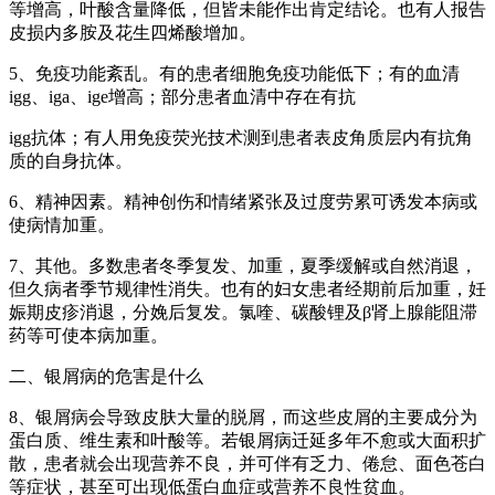
等增高，叶酸含量降低，但皆未能作出肯定结论。也有人报告
皮损内多胺及花生四烯酸增加。
5、免疫功能紊乱。有的患者细胞免疫功能低下；有的血清
igg、iga、ige增高；部分患者血清中存在有抗
igg抗体；有人用免疫荧光技术测到患者表皮角质层内有抗角
质的自身抗体。
6、精神因素。精神创伤和情绪紧张及过度劳累可诱发本病或
使病情加重。
7、其他。多数患者冬季复发、加重，夏季缓解或自然消退，
但久病者季节规律性消失。也有的妇女患者经期前后加重，妊
娠期皮疹消退，分娩后复发。氯喹、碳酸锂及β肾上腺能阻滞
药等可使本病加重。
二、银屑病的危害是什么
8、银屑病会导致皮肤大量的脱屑，而这些皮屑的主要成分为
蛋白质、维生素和叶酸等。若银屑病迁延多年不愈或大面积扩
散，患者就会出现营养不良，并可伴有乏力、倦怠、面色苍白
等症状，甚至可出现低蛋白血症或营养不良性贫血。