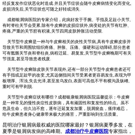
经反复发作症状恶化时造成.并且关节症状会随牛皮癣病情变化而变化,
皮损消失后,关节症状也可随之好转或消失.
成都银屑病医院的专家介绍，此病好发于手腕、手指及足趾小关节,
有时脊柱关节会受累.除有牛皮癣的皮损症状外,病变处的关节有红肿、
疼痛,严重的关节腔有积液,关节四周皮肤肿胀活动受限.
关节型牛皮癣是一种与牛皮癣相关的炎性关节病,具有牛皮癣皮疹并
导致关节和周围软组织疼痛、肿胀、压痛、僵硬和运动障碍,部分患者
可有骶髂关节炎和脊柱炎,病程迁延、易复发,关节型牛皮癣晚期可有关
节强直,甚至导致患者残废.
关节型牛皮癣除皮肤关节表现外,还有一部分关节型牛皮癣患者还可
有手指或足趾甲的改变,尤其远侧指间关节受累者更容易发生,表现为甲
板增厚、浑浊,失去光泽,甚至发乌发白,表面可高低不平有横沟及纵嵴,
重时可有甲剥脱.
关节型牛皮癣症状有哪些？成都银康银屑病医院温馨提示：牛皮癣
是一种常见的慢性炎症性皮肤病，具有顽固性和复发性的特点。虽不
危及生命，但久治不愈，逐年迁延复发加重，脱屑瘀血，瘙痒难忍，
给牛皮癣患者身心健康带来极大的痛苦，严重影响到生活质量。
昆明治疗银屑病最权威的医院哪家最好？银屑病夏季多发，在
夏季是银屑病发病的高峰期。
成都治疗牛皮癣医院
专家指出，