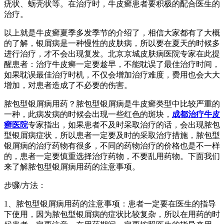
疣状、蛎壳状等。在治疗时，牛皮癣患者要积极的配合医生的
治疗。
以上就是牛皮癣夏季多发季节的介绍了，相信大家都有了大概
的了解，银屑病是一种慢性的皮肤病，所以要在夏天的时候多
进行治疗，才不会出现复发。北京京城皮肤病医院专家在此提
醒患者：治疗牛皮癣一定要趁早，不能耽误了最佳治疗时间，
如果耽误最佳治疗时机，不仅会增加治疗难度，费用也会大大
增加，对患者造成了不必要的伤害。
脓包型银屑病用药？脓包型银屑病是牛皮癣类型中比较严重的
一种，此病发病的时候会出现一些红色的斑块，
成都治疗牛皮
癣医院
专家指出，如果患者不及时采取治疗的话，会出现脓包
型银屑病症状，所以患者一定要及时的采取治疗措施，脓包型
银屑病的治疗药物有很多，不同的药物治疗的价格也是不一样
的，患者一定要慎重选择治疗药物，不要乱用药物。下面我们
来了解脓包型银屑病用药的注意事项。
步骤/方法：
1、脓包型银屑病用药的注意事项：患者一定要在医生的指导
下使用，因为脓包型银屑病的症状比较复杂，所以在用药的时