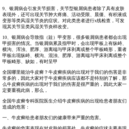
9、银屑病会引发关节损害，关节型银屑病患者除了具有皮肤
表现外，还可出现关节肿大疼痛、活动受限、晨僵、有积液或
变形等类风湿关节炎的症状。对此类患者进行x线检查，可发
现其关节呈类风湿关节炎样改变。
10、银屑病会导致指（趾）甲变形，很多银屑病患者都会出现
甲损害的情况。当银屑病累及指甲时，会出现甲板上有纵峙、
横沟、浑浊、肥厚、游离端与甲床剥离或整个甲板畸形，重者
甲板出现纵峙、横沟、混浊、肥厚、游离端与甲床剥离或整个
甲板畸形、缺如，有时呈甲
全国哪里能治牛皮癣？牛皮癣疾病的出现对于我们的伤害是非
常多的，因此大家对于牛皮癣疾病应该都不是特别的了解，那
么牛皮癣疾病的出现对于我们的伤害是很严重的，因此大家一
定要重视此病，那么，
全国牛皮癣专科医院医生介绍牛皮癣疾病的出现给患者朋友们
造成的危害：
一、牛皮癣给患者朋友们的健康带来严重的危害。
牛皮癣的危害表现在对皮肤的损害处，牛皮癣的症状主要表现