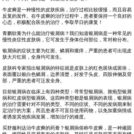
牛皮癣是一种慢性的皮肤疾病，治疗过程比较缓慢，而且容易
反复的发作。在牛皮癣的治疗过程中，患者要保持一个良好的
心态，积极配合医生的治疗，争取早日的康复！
青鹏软膏为什么能治疗银屑病？我们知道银屑病是一种常见的
慢性炎症性皮肤病，它可发生于身体任何部位，常对称分布。
银屑病的症状主要为红斑、鳞屑和瘙痒，严重的患者可出现皮
肤大片红斑，全身均可发生。
皮肤科专家指出银屑病的特征就是皮肤上的红色斑块或斑块，
表面覆以银白色鳞屑，边界清楚，好发于头皮、四肢伸侧及背
部，严重的患者可泛发全身。
目前银屑病在临床上有四种类型：寻常型银屑病、脓疱型银屑
病和红皮病型银屑病。这四种类型都是银屑病的表现，银屑病
的治疗需要针对不同的类型、不同的症状、不同的发病期来制
定治疗的方案，而且患者不可盲目使用药物，以免加重病情或
者诱发其他疾病发展，增加治疗的难度。
买舒服利达治牛皮癣的药膏？银屑病俗称牛皮癣，是一种顽固