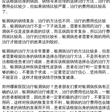
应该根据自身的病因、病情等来合理的选择治疗方法，治疗的
费用会比较少，但如果病情比较严重，治疗的费用就比较高
了。
银屑病的病情复杂，治疗的方法也不同，治疗的费用也比较
高，银屑病的治疗不是一下子就见效，需要长期用药治疗，银
屑病不仅是皮肤表面的症状，而且病因非常复杂，所以治疗费
用就比较高，治疗的过程比较长，银屑病患者需要长期的用药
治疗才能使治疗的效果达到较好。
银屑病的治疗方法非常重要，银屑病治疗的方法比较多，但患
者需要根据自身的病情来选择合理的治疗方法，不是所有的方
法都能使患者治疗成效，患者应该根据病情选择合适的治疗方
法。银屑病这种疾病是慢性皮肤病，患者在治疗时一定要有足
够的耐心，不要急于求成，一定要坚定治疗信心，坚持用药，
不能盲目，这样才能使病情尽快恢复健康。
郑州哪家医院治疗银屑病好？患者朋友们要对银屑病疾病有正
确的认识，银屑病的治疗难度大，治疗的费用也比较高，一般
的患者都能接受，因此患者一定要积极的进行治疗，不要盲目
用药，这样对疾病的恢复非常不利，银屑病的治疗费用也会随
着患者的病情的发展而不同，患者应该根据自身的病情选择适