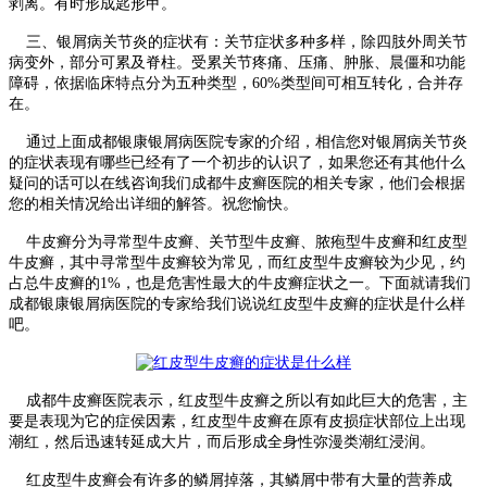
剥离。有时形成匙形甲。
三、银屑病关节炎的症状有：关节症状多种多样，除四肢外周关节
病变外，部分可累及脊柱。受累关节疼痛、压痛、肿胀、晨僵和功能
障碍，依据临床特点分为五种类型，60%类型间可相互转化，合并存
在。
通过上面成都银康银屑病医院专家的介绍，相信您对银屑病关节炎
的症状表现有哪些已经有了一个初步的认识了，如果您还有其他什么
疑问的话可以在线咨询我们成都牛皮癣医院的相关专家，他们会根据
您的相关情况给出详细的解答。祝您愉快。
牛皮癣分为寻常型牛皮癣、关节型牛皮癣、脓疱型牛皮癣和红皮型
牛皮癣，其中寻常型牛皮癣较为常见，而红皮型牛皮癣较为少见，约
占总牛皮癣的1%，也是危害性最大的牛皮癣症状之一。下面就请我们
成都银康银屑病医院的专家给我们说说红皮型牛皮癣的症状是什么样
吧。
成都牛皮癣医院表示，红皮型牛皮癣之所以有如此巨大的危害，主
要是表现为它的症侯因素，红皮型牛皮癣在原有皮损症状部位上出现
潮红，然后迅速转延成大片，而后形成全身性弥漫类潮红浸润。
红皮型牛皮癣会有许多的鳞屑掉落，其鳞屑中带有大量的营养成