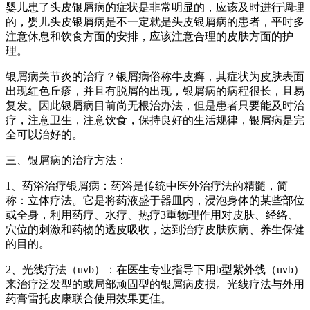
婴儿患了头皮银屑病的症状是非常明显的，应该及时进行调理
的，婴儿头皮银屑病是不一定就是头皮银屑病的患者，平时多
注意休息和饮食方面的安排，应该注意合理的皮肤方面的护
理。
银屑病关节炎的治疗？银屑病俗称牛皮癣，其症状为皮肤表面
出现红色丘疹，并且有脱屑的出现，银屑病的病程很长，且易
复发。因此银屑病目前尚无根治办法，但是患者只要能及时治
疗，注意卫生，注意饮食，保持良好的生活规律，银屑病是完
全可以治好的。
三、银屑病的治疗方法：
1、药浴治疗银屑病：药浴是传统中医外治疗法的精髓，简
称：立体疗法。它是将药液盛于器皿内，浸泡身体的某些部位
或全身，利用药疗、水疗、热疗3重物理作用对皮肤、经络、
穴位的刺激和药物的透皮吸收，达到治疗皮肤疾病、养生保健
的目的。
2、光线疗法（uvb）：在医生专业指导下用b型紫外线（uvb）
来治疗泛发型的或局部顽固型的银屑病皮损。光线疗法与外用
药膏雷托皮康联合使用效果更佳。