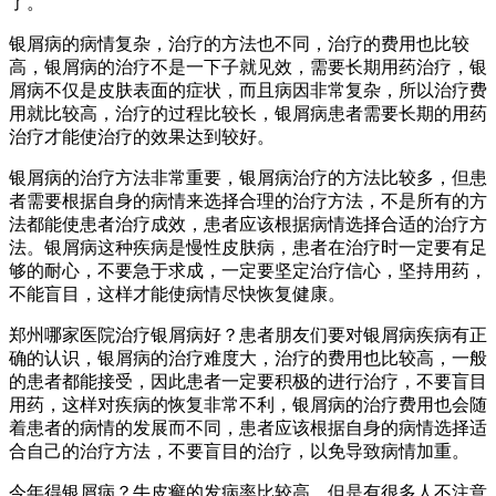
了。
银屑病的病情复杂，治疗的方法也不同，治疗的费用也比较
高，银屑病的治疗不是一下子就见效，需要长期用药治疗，银
屑病不仅是皮肤表面的症状，而且病因非常复杂，所以治疗费
用就比较高，治疗的过程比较长，银屑病患者需要长期的用药
治疗才能使治疗的效果达到较好。
银屑病的治疗方法非常重要，银屑病治疗的方法比较多，但患
者需要根据自身的病情来选择合理的治疗方法，不是所有的方
法都能使患者治疗成效，患者应该根据病情选择合适的治疗方
法。银屑病这种疾病是慢性皮肤病，患者在治疗时一定要有足
够的耐心，不要急于求成，一定要坚定治疗信心，坚持用药，
不能盲目，这样才能使病情尽快恢复健康。
郑州哪家医院治疗银屑病好？患者朋友们要对银屑病疾病有正
确的认识，银屑病的治疗难度大，治疗的费用也比较高，一般
的患者都能接受，因此患者一定要积极的进行治疗，不要盲目
用药，这样对疾病的恢复非常不利，银屑病的治疗费用也会随
着患者的病情的发展而不同，患者应该根据自身的病情选择适
合自己的治疗方法，不要盲目的治疗，以免导致病情加重。
今年得银屑病？牛皮癣的发病率比较高，但是有很多人不注意