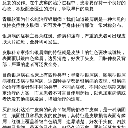
反复的发作。在牛皮癣的治疗过程中，患者要保持一个良好的
心态，积极配合医生的治疗，争取早日的康复！
青鹏软膏为什么能治疗银屑病？我们知道银屑病是一种常见的
慢性炎症性皮肤病，它可发生于身体任何部位，常对称分布。
银屑病的症状主要为红斑、鳞屑和瘙痒，严重的患者可出现皮
肤大片红斑，全身均可发生。
皮肤科专家指出银屑病的特征就是皮肤上的红色斑块或斑块，
表面覆以银白色鳞屑，边界清楚，好发于头皮、四肢伸侧及背
部，严重的患者可泛发全身。
目前银屑病在临床上有四种类型：寻常型银屑病、脓疱型银屑
病和红皮病型银屑病。这四种类型都是银屑病的表现，银屑病
的治疗需要针对不同的类型、不同的症状、不同的发病期来制
定治疗的方案，而且患者不可盲目使用药物，以免加重病情或
者诱发其他疾病发展，增加治疗的难度。
买舒服利达治牛皮癣的药膏？银屑病俗称牛皮癣，是一种顽固
性、顽固性且容易复发的皮肤病，其特征是皮肤损害表面有鳞
屑，红斑上覆盖着银白色鳞屑，边界清楚，好发于头皮、四肢
伸侧及背部。虽不危及生命，但经久治不愈，逐年迁延复发加