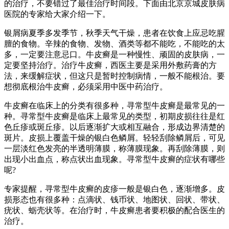
的治疗，不要错过了最佳治疗时间段。下面由北京京城皮肤病
医院的专家给大家介绍一下。
银屑病夏季多发季节，秋季天气干燥，患者在饮食上应忌吃腥
膻的食物。辛辣的食物、发物、酒类等都不能吃，不能吃的太
多，一定要注意忌口。牛皮癣是一种慢性、顽固的皮肤病，一
定要坚持治疗。治疗牛皮癣，西医主要是采用外敷药膏的方
法，来缓解症状，但这只是暂时控制病情，一般不能根治。要
想彻底根治牛皮癣，必须采用中医中药治疗。
牛皮癣在临床上的分类有很多种，寻常型牛皮癣是最常见的一
种。寻常型牛皮癣是临床上最常见的类型，初期皮损往往是红
色丘疹或斑丘疹。以后逐渐扩大或相互融合，形成边界清楚的
斑片。皮损上覆盖干燥的银白色鳞屑。轻轻刮除鳞屑后，可见
一层淡红色发亮的半透明薄膜，称薄膜现象。再刮除薄膜，则
出现小出血点，称点状出血现象。寻常型牛皮癣的症状有哪些
呢?
专家提醒，寻常型牛皮癣的皮疹一般是银白色，逐渐增多。皮
损形态也有很多种：点滴状、钱币状、地图状、回状、带状、
疣状、蛎壳状等。在治疗时，牛皮癣患者要积极的配合医生的
治疗。