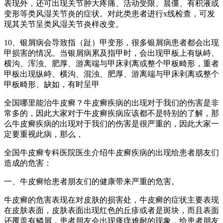
表现外，还可出现关节肿大疼痛、活动受限、晨僵、有积液或
变形等类风湿关节炎的症状。对此类患者进行x线检查，可发
现其关节呈类风湿关节炎样改变。
10、银屑病会导致指（趾）甲变形，很多银屑病患者都会出现
甲损害的情况。当银屑病累及指甲时，会出现甲板上有纵峙、
横沟、浑浊、肥厚、游离端与甲床剥离或整个甲板畸形，重者
甲板出现纵峙、横沟、混浊、肥厚、游离端与甲床剥离或整个
甲板畸形、缺如，有时呈甲
全国哪里能治牛皮癣？牛皮癣疾病的出现对于我们的伤害是非
常多的，因此大家对于牛皮癣疾病应该都不是特别的了解，那
么牛皮癣疾病的出现对于我们的伤害是很严重的，因此大家一
定要重视此病，那么，
全国牛皮癣专科医院医生介绍牛皮癣疾病的出现给患者朋友们
造成的危害：
一、牛皮癣给患者朋友们的健康带来严重的危害。
牛皮癣的危害表现在对皮肤的损害处，牛皮癣的症状主要表现
在皮肤表面，皮肤表面出现红色的丘疹或者是斑块，而且表面
还覆盖有鳞屑，患者朋友会出现瘙痒难耐的现象，给患者朋友