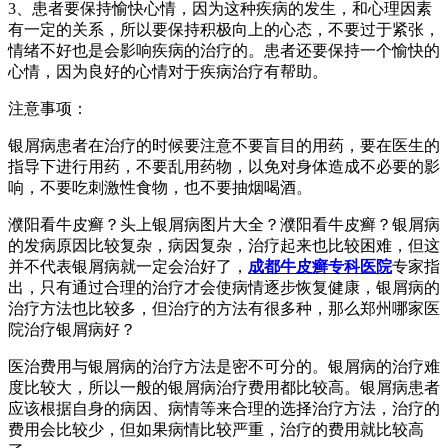
3、患者要保持愉快心情，因为这种疾病的发生，和心理因素
有一定的关系，所以要保持积极向上的心态，不要过于紧张，
情绪不好也是会影响疾病的治疗的。患者还要保持一个愉快的
心情，因为良好的心情对于疾病治疗有帮助。
注意事项：
银屑病患者在治疗的时候要注意不要盲目的用药，要在医生的
指导下进行用药，不要乱用药物，以免对身体造成不必要的影
响，不要吃刺激性食物，也不要抽烟喝酒。
濮阳看牛皮癣？头上银屑病图片大全？濮阳看牛皮癣？银屑病
的发病原因比较复杂，病因复杂，治疗起来也比较困难，但这
并不代表银屑病就一定会治好了，
成都牛皮癣专科医院
专家指
出，只有通过合理的治疗才会使病情逐步恢复健康，银屑病的
治疗方法也比较多，但治疗的方法有很多种，那么郑州哪家医
院治疗银屑病好？
医治费用与银屑病的治疗方法是密不可分的。银屑病的治疗难
度比较大，所以一般的银屑病治疗费用都比较高。银屑病患者
应该根据自身的病因、病情等来合理的选择治疗方法，治疗的
费用会比较少，但如果病情比较严重，治疗的费用就比较高