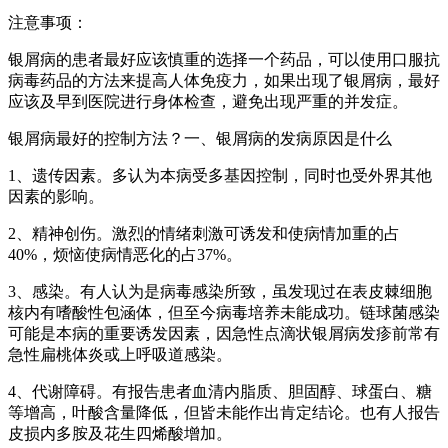
注意事项：
银屑病的患者最好应该慎重的选择一个药品，可以使用口服抗
病毒药品的方法来提高人体免疫力，如果出现了银屑病，最好
应该及早到医院进行身体检查，避免出现严重的并发症。
银屑病最好的控制方法？一、银屑病的发病原因是什么
1、遗传因素。多认为本病受多基因控制，同时也受外界其他
因素的影响。
2、精神创伤。激烈的情绪刺激可诱发和使病情加重的占
40%，烦恼使病情恶化的占37%。
3、感染。有人认为是病毒感染所致，虽发现过在表皮棘细胞
核内有嗜酸性包涵体，但至今病毒培养未能成功。链球菌感染
可能是本病的重要诱发因素，因急性点滴状银屑病发疹前常有
急性扁桃体炎或上呼吸道感染。
4、代谢障碍。有报告患者血清内脂质、胆固醇、球蛋白、糖
等增高，叶酸含量降低，但皆未能作出肯定结论。也有人报告
皮损内多胺及花生四烯酸增加。