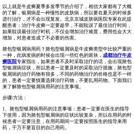
以上就是牛皮癣夏季多发季节的介绍了，相信大家都有了大概
的了解，银屑病是一种慢性的皮肤病，所以要在夏天的时候多
进行治疗，才不会出现复发。北京京城皮肤病医院专家在此提
醒患者：治疗牛皮癣一定要趁早，不能耽误了最佳治疗时间，
如果耽误最佳治疗时机，不仅会增加治疗难度，费用也会大大
增加，对患者造成了不必要的伤害。
脓包型银屑病用药？脓包型银屑病是牛皮癣类型中比较严重的
一种，此病发病的时候会出现一些红色的斑块，
成都治疗牛皮
癣医院
专家指出，如果患者不及时采取治疗的话，会出现脓包
型银屑病症状，所以患者一定要及时的采取治疗措施，脓包型
银屑病的治疗药物有很多，不同的药物治疗的价格也是不一样
的，患者一定要慎重选择治疗药物，不要乱用药物。下面我们
来了解脓包型银屑病用药的注意事项。
步骤/方法：
1、脓包型银屑病用药的注意事项：患者一定要在医生的指导
下使用，因为脓包型银屑病的症状比较复杂，所以在用药的时
候患者一定要注意，在用药期间一定要按照医生的指导来用
药，千万不要盲目的自己用药。