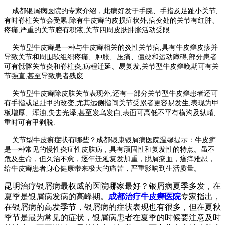
成都银屑病医院的专家介绍，此病好发于手腕、手指及足趾小关节,
有时脊柱关节会受累.除有牛皮癣的皮损症状外,病变处的关节有红肿、
疼痛,严重的关节腔有积液,关节四周皮肤肿胀活动受限.
关节型牛皮癣是一种与牛皮癣相关的炎性关节病,具有牛皮癣皮疹并
导致关节和周围软组织疼痛、肿胀、压痛、僵硬和运动障碍,部分患者
可有骶髂关节炎和脊柱炎,病程迁延、易复发,关节型牛皮癣晚期可有关
节强直,甚至导致患者残废.
关节型牛皮癣除皮肤关节表现外,还有一部分关节型牛皮癣患者还可
有手指或足趾甲的改变,尤其远侧指间关节受累者更容易发生,表现为甲
板增厚、浑浊,失去光泽,甚至发乌发白,表面可高低不平有横沟及纵嵴,
重时可有甲剥脱.
关节型牛皮癣症状有哪些？成都银康银屑病医院温馨提示：牛皮癣
是一种常见的慢性炎症性皮肤病，具有顽固性和复发性的特点。虽不
危及生命，但久治不愈，逐年迁延复发加重，脱屑瘀血，瘙痒难忍，
给牛皮癣患者身心健康带来极大的痛苦，严重影响到生活质量。
昆明治疗银屑病最权威的医院哪家最好？银屑病夏季多发，在
夏季是银屑病发病的高峰期。
成都治疗牛皮癣医院
专家指出，
在银屑病的高发季节，银屑病的症状表现也有很多，但在夏秋
季节是最为常见的症状，银屑病患者在夏季的时候要注意及时