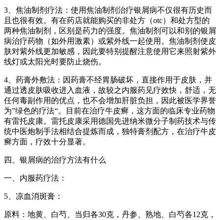
3、焦油制剂疗法：使用焦油制剂治疗银屑病不仅很有历史而
且也很有效。有在药店就能购买的非处方（otc）和处方型的
两种焦油制剂，区别是药力的强度。焦油制剂可以和别的银屑
病治疗药物（如外用激素）或紫外线一起使用。焦油制剂使皮
肤对紫外线更加敏感，因此要特别提醒注意使用它来照射紫外
线灯或太阳光时要防止烧伤。
4、药膏外敷法：因药膏不经胃肠破坏，直接作用于皮肤，并
通过透皮肤吸收进入血液，故较之内服药见疗效快，舒适，无
任何毒副作用的优点，也不会增加肝脏负担，因此被医学界誉
为”绿色的疗法“。目前在治疗牛皮癣，这方面的临床专业药物
有雷托皮康。雷托皮康采用德国先进纳米微分子制药技术与传
统中医炮制手法相结合提炼而成，独特膏剂配方，在治疗牛皮
癣方面，疗效十分显著。
四、银屑病的治疗方法有什么
一、内服药疗法：
5、凉血消斑膏：
原料：地黄、白芍、当归各30克，丹参、熟地、白芍各12克，