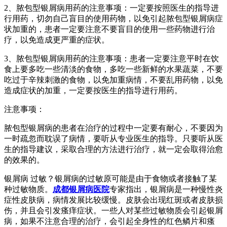
2、脓包型银屑病用药的注意事项：一定要按照医生的指导进
行用药，切勿自己盲目的使用药物，以免引起脓包型银屑病症
状加重的，患者一定要注意不要盲目的使用一些药物进行治
疗，以免造成更严重的症状。
3、脓包型银屑病用药的注意事项：患者一定要注意平时在饮
食上要多吃一些清淡的食物，多吃一些新鲜的水果蔬菜，不要
吃过于辛辣刺激的食物，以免加重病情，不要乱用药物，以免
造成症状的加重，一定要按医生的指导进行用药。
注意事项：
脓包型银屑病的患者在治疗的过程中一定要有耐心，不要因为
一时疏忽而耽误了病情，要听从专业医生的指导。只要听从医
生的指导建议，采取合理的方法进行治疗，就一定会取得治愈
的效果的。
银屑病 过敏？银屑病的过敏原可能是由于食物或者接触了某
种过敏物质。
成都银屑病医院
专家指出，银屑病是一种慢性炎
症性皮肤病，病情发展比较缓慢。皮肤会出现红斑或者皮肤损
伤，并且会引发瘙痒症状。一些人对某些过敏物质会引起银屑
病，如果不注意合理的治疗，会引起全身性的红色鳞片和瘙