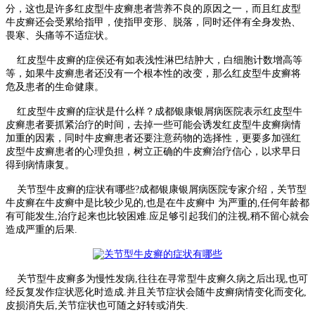
分，这也是许多红皮型牛皮癣患者营养不良的原因之一，而且红皮型
牛皮癣还会受累给指甲，使指甲变形、脱落，同时还伴有全身发热、
畏寒、头痛等不适症状。
红皮型牛皮癣的症侯还有如表浅性淋巴结肿大，白细胞计数增高等
等，如果牛皮癣患者还没有一个根本性的改变，那么红皮型牛皮癣将
危及患者的生命健康。
红皮型牛皮癣的症状是什么样？成都银康银屑病医院表示红皮型牛
皮癣患者要抓紧治疗的时间，去掉一些可能会诱发红皮型牛皮癣病情
加重的因素，同时牛皮癣患者还要注意药物的选择性，更要多加强红
皮型牛皮癣患者的心理负担，树立正确的牛皮癣治疗信心，以求早日
得到病情康复。
关节型牛皮癣的症状有哪些?成都银康银屑病医院专家介绍，关节型
牛皮癣在牛皮癣中是比较少见的,也是在牛皮癣中 为严重的,任何年龄都
有可能发生,治疗起来也比较困难.应足够引起我们的注视,稍不留心就会
造成严重的后果.
关节型牛皮癣多为慢性发病,往往在寻常型牛皮癣久病之后出现,也可
经反复发作症状恶化时造成.并且关节症状会随牛皮癣病情变化而变化,
皮损消失后,关节症状也可随之好转或消失.