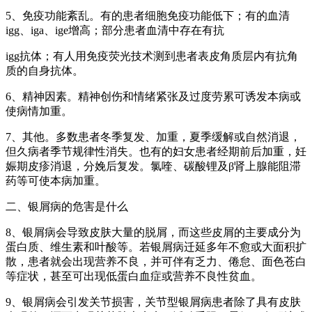
5、免疫功能紊乱。有的患者细胞免疫功能低下；有的血清
igg、iga、ige增高；部分患者血清中存在有抗
igg抗体；有人用免疫荧光技术测到患者表皮角质层内有抗角
质的自身抗体。
6、精神因素。精神创伤和情绪紧张及过度劳累可诱发本病或
使病情加重。
7、其他。多数患者冬季复发、加重，夏季缓解或自然消退，
但久病者季节规律性消失。也有的妇女患者经期前后加重，妊
娠期皮疹消退，分娩后复发。氯喹、碳酸锂及β肾上腺能阻滞
药等可使本病加重。
二、银屑病的危害是什么
8、银屑病会导致皮肤大量的脱屑，而这些皮屑的主要成分为
蛋白质、维生素和叶酸等。若银屑病迁延多年不愈或大面积扩
散，患者就会出现营养不良，并可伴有乏力、倦怠、面色苍白
等症状，甚至可出现低蛋白血症或营养不良性贫血。
9、银屑病会引发关节损害，关节型银屑病患者除了具有皮肤