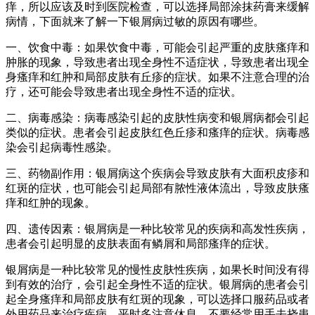
痒，所以应该及时到医院检查，可以选择局部涂抹药膏来缓解
病情，下面就来了解一下银屑病过敏的原因有哪些。
一、饮食中毒：如果饮食中毒，可能会引起严重的皮肤瘙痒和
肿胀的现象，导致患者出现全身性不适症状，导致患者出现全
身瘙痒和红肿和局部皮肤有丘疹的症状。如果不注意合理的治
疗，还可能会导致患者出现全身性不适的症状。
二、病毒感染：病毒感染引起的皮肤性病变和银屑病都会引起
类似的症状。患者会引起皮肤红色丘疹和瘙痒的症状。病毒感
染会引起病毒性感染。
三、药物副作用：银屑病这个疾病会导致皮肤有大面积皮疹和
红斑的症状，也可能会引起局部有脓性液体流出，导致皮肤瘙
痒和红肿的现象。
四、遗传因素：银屑病是一种比较常见的疾病和高发性疾病，
患者会引起明显的皮肤表面有鳞屑和局部瘙痒的症状。
银屑病是一种比较常见的慢性皮肤性疾病，如果长时间没有得
到有效的治疗，会引起全身性不适的症状。银屑病的患者会引
起全身瘙痒和局部皮肤有红斑的现象，可以选择口服药品或者
外用药品来治疗疾病，平时多注意休息，不要经常用手去挠患