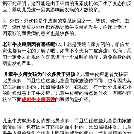
据研究证明，这可能是由于细菌的毒素使机体产生了变态的反
应，婴幼儿受这一因素影响而发病的人数较多。
3。外伤：外伤也是牛皮癣的常见病因之一。烫伤、碰伤、虫
咬、烧伤等皮肤外伤都容易导致牛皮癣的发生，临床上受这一
因素影响而发病的患者也是较多的。
老年牛皮癣病因有哪些呢?
以上就是我院专家介绍的，相信大
家也都有一定的了解了吧，如果不幸患有牛皮癣这种疾病，我
们一定要去正规的医院来进行一个及时的治疗，避免自身的疾
病愈发的严重。
儿童牛皮癣女孩为什么多发于男孩？
儿童牛皮癣患者女孩要
比男孩多，而且往往这些儿童是由家族遗传而得，也有因为其
它疾病而引起的，比如扁桃体炎。在我国，有一部分儿童在小
的时候就患上了牛皮癣。儿童牛皮癣的特点是什么，有哪些症
状？下面
成都牛皮癣医院
的医师为您介绍。
儿童牛皮癣患者女孩要比男孩多，而且往往这些儿童是由家族
遗传而得，也有因为其它疾病而引起的，比如扁桃体炎。儿童
患牛皮癣前经常会伴有上呼吸道感染的病史，尤其是扁桃体发