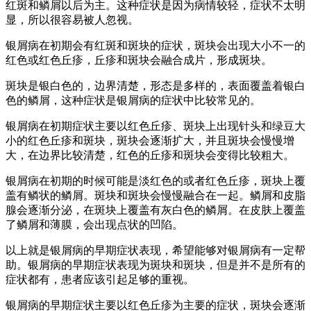
红斑和鳞屑以后为主。这种症状是因为病情较轻，症状不太明
显，所以很容易被人忽视。
银屑病在初期会有红斑和斑块的症状，斑块会出现大小不一的
红色或红色丘疹，丘疹和斑块会融合成片，形成斑块。
斑块是银白色的，边界清楚，形态是多样的，表面覆盖着银白
色的鳞屑，这种症状是银屑病的症状中比较常见的。
银屑病在初期症状主要以红色丘疹、斑块上出现针头和绿豆大
小的红色丘疹和斑块，斑块会逐渐扩大，并且斑块会慢慢增
大，在边界比较清楚，红色的丘疹和斑块会变得比较粗大。
银屑病在初期的时候可能是淡红色的或者红色丘疹，斑块上覆
盖有鳞状的鳞屑。斑块和斑块会慢慢融合在一起。鳞屑和皮脂
腺会逐渐分泌，在斑块上覆盖有灰白色的鳞屑。在皮肤上覆盖
了鳞屑和薄膜，会出现点状的凹陷。
以上就是银屑病的早期症状表现，希望能够对银屑病有一定帮
助。银屑病的早期症状表现为斑块和斑块，但是并不是所有的
症状都有，患者应该引起足够的重视。
银屑病的早期症状主要以红色丘疹为主要的症状，斑块会逐渐