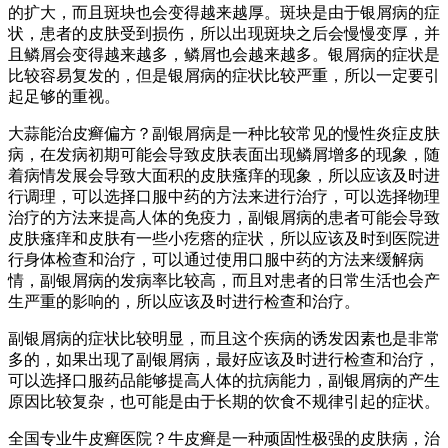
的扩大，而且斑块也会变得越来越厚。斑块是由于银屑病的症
状，患者的皮肤受到损伤，所以出现斑块之后会慢慢变厚，并
且鳞屑会变得越来越多，鳞屑也会越来越多。银屑病的症状是
比较容易复发的，但是银屑病的症状比较严重，所以一定要引
起足够的重视。
大蒜能治皮癣偏方？副银屑病是一种比较常见的慢性炎症皮肤
病，在发病初期可能会导致皮肤表面出现鳞屑增多的现象，随
着病情发展会导致大面积的皮肤瘙痒的现象，所以应该及时进
行调理，可以选择口服中药的方法来进行治疗，可以选择物理
治疗的方法来提高人体的免疫力，副银屑病的患者可能会导致
皮肤瘙痒和皮肤有一些小疙瘩的症状，所以应该及时到医院进
行身体检查和治疗，可以通过使用口服中药的方法来缓解病
情，副银屑病的发病率比较高，而且对患者的日常生活也会产
生严重的影响的，所以应该及时进行检查和治疗。
副银屑病的症状比较明显，而且这个疾病的诱发因素也是非常
多的，如果出现了副银屑病，最好应该及时进行检查和治疗，
可以选择口服药品能够提高人体的抗病能力，副银屑病的产生
原因比较复杂，也可能是由于长期的饮食不规律引起的症状。
全国专业牛皮癣医院？牛皮癣是一种顽固性极强的皮肤病，治