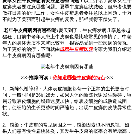
夏季女性牛皮癣患者要注意哪些问题？
以上介绍了夏季女性牛
皮癣患者要注意哪些问题。夏季牛皮癣症状减轻，但患者也要
做好日常的护理工作，女性牛皮癣患者要注意以上问题，千万
不能为了美丽而引起牛皮癣的复发，那样就得不偿失了。
老年牛皮癣病因有哪些呢?
夏天到了，牛皮癣发病几率越来越
猖狂，目前中老年人患上牛皮癣也是比较常见的事情了。中老
年人的身体素质本来就比较弱，很容易受到一些疾病的侵扰。
为了更好的治疗，下面就由
成都牛皮癣医院
专家为我们介绍老
年牛皮癣病因有哪些呢?
>>>推荐阅读：
你知道哪些牛皮癣的特点
<<<
1。新陈代谢障碍：人体表皮细胞都有一个正常的生长更替时
间，一般时间是26到28天，如果人体的新陈代谢发生障碍，容
易导致表皮细胞的增殖速度加快，给表皮细胞的成熟造成困
扰，使细胞的生长更替时间严缩短，出现牛皮癣的皮肤异常症
状。
2。感染：牛皮癣的常见病因之一，感染因素也不能忽视。如
果人们患有慢性扁桃体炎，其发生牛皮癣的概率会有所增高，