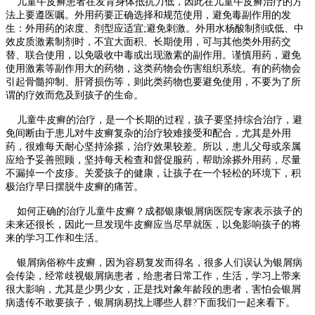
儿童牛皮癣患者在发育身体抵抗力低，因此在儿童牛皮癣治疗的方
法上要遵医嘱。外用药要正确选择和规范使用，避免毒副作用的发
生：外用药的浓度、剂型应适宜;避免刺激。外用水杨酸制剂或低、中
效皮质激素制剂时，不宜大面积、长期使用，可与其他类外用药交
替、联合使用，以免吸收中毒或出现激素的副作用。谨慎用药，避免
使用激素等副作用大的药物，这类药物会伤害组织系统。有的药物会
引起骨髓抑制、肝肾损伤等，则此类药物也要避免使用，不要为了所
谓的疗效而危及到孩子的生命。
儿童牛皮癣的治疗，是一个长期的过程，孩子要坚持综合治疗，避
免间断由于患儿对牛皮癣复杂的治疗较难接受和配合，尤其是外用
药，很难每天耐心坚持涂搽，治疗效果较差。所以，患儿父母或亲属
应给予妥善照顾，坚持每天检查和督促服药，帮助涂搽外用药，尽量
不漏掉一个皮疹。关爱孩子的健康，让孩子在一个轻松的环境下，积
极治疗早日摆脱牛皮癣的痛苦。
如何正确的治疗儿童牛皮癣？成都银康银屑病医院专家表示孩子的
未来还很长，因此一旦发现牛皮癣应当尽早就医，以免影响孩子的将
来的学习工作和生活。
银屑病俗称牛皮癣，因为容易复发而得名，很多人们误认为银屑病
会传染，经常歧视银屑病患者，给患者日常工作，生活，学习上带来
很大影响，尤其是少男少女，正是找对象年龄段的患者，害怕会银屑
病遗传不敢要孩子，银屑病易找上哪些人群?下面我们一起来看下。