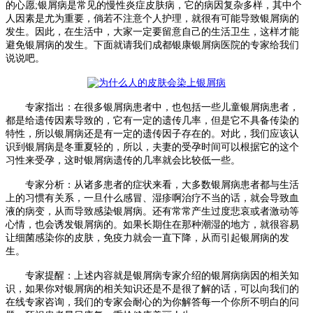
的心愿;银屑病是常见的慢性炎症皮肤病，它的病因复杂多样，其中个
人因素是尤为重要，倘若不注意个人护理，就很有可能导致银屑病的
发生。因此，在生活中，大家一定要留意自己的生活卫生，这样才能
避免银屑病的发生。下面就请我们成都银康银屑病医院的专家给我们
说说吧。
专家指出：在很多银屑病患者中，也包括一些儿童银屑病患者，
都是给遗传因素导致的，它有一定的遗传几率，但是它不具备传染的
特性，所以银屑病还是有一定的遗传因子存在的。对此，我们应该认
识到银屑病是冬重夏轻的，所以，夫妻的受孕时间可以根据它的这个
习性来受孕，这时银屑病遗传的几率就会比较低一些。
专家分析：从诸多患者的症状来看，大多数银屑病患者都与生活
上的习惯有关系，一旦什么感冒、湿疹啊治疗不当的话，就会导致血
液的病变，从而导致感染银屑病。还有常常产生过度悲哀或者激动等
心情，也会诱发银屑病的。如果长期住在那种潮湿的地方，就很容易
让细菌感染你的皮肤，免疫力就会一直下降，从而引起银屑病的发
生。
专家提醒：上述内容就是银屑病专家介绍的银屑病病因的相关知
识，如果你对银屑病的相关知识还是不是很了解的话，可以向我们的
在线专家咨询，我们的专家会耐心的为你解答每一个你所不明白的问