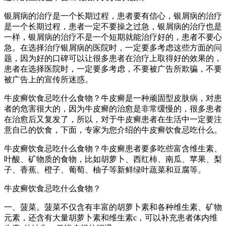
银屑病的治疗是一个长期过程，患者要有信心，银屑病的治疗
是一个长期过程，患者一定不要操之过急，银屑病的治疗也是
一样，银屑病的治疗不是一个短期就能治疗好的，患者不要心
急。在选择治疗银屑病的医院时，一定要多考虑这些方面的问
题，因为好的口碑可以让很多患者在治疗上取得好的效果的，
患者在选择医院时，一定要多考虑，不要被广告所欺骗，不要
被广告上的宣传所迷惑。
牛皮癣饮食忌吃什么食物？牛皮癣是一种顽固型皮肤病，对患
者的危害很大的，因为牛皮癣的治愈是非常缓慢的，很多患者
在治愈后又复发了，所以，对于牛皮癣患者在生活中一定要注
意自己的饮食，下面，专家为您介绍的牛皮癣饮食忌吃什么。
牛皮癣饮食忌吃什么食物？牛皮癣患者要多吃些富含维生素、
叶酸、矿物质的食物，比如胡萝卜、西红柿、南瓜、苹果、梨
子、香蕉、橙子、葡萄、柚子等新鲜绿叶蔬菜和豆腐等。
牛皮癣饮食忌吃什么食物？
一、菠菜。菠菜不仅含有丰富的胡萝卜素和各种维生素、矿物
元素，还含有大量胡萝卜素和维生素c，可以补充患者体内维