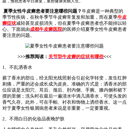
题，预祝患者早日康复，重拾健康美丽人生。
夏季女性牛皮癣患者要注意哪些问题？
牛皮癣是一种典型的
季节性疾病，在秋冬季节牛皮癣常复发和加重，而在夏季
牛皮
癣症状
减轻甚至皮损消失，但在夏季牛皮癣患者也不能掉以轻
心。下面就由
成都牛皮癣医院
的医师介绍夏季女性牛皮癣患者
要注意的问题。
>>>推荐阅读：
关节型牛皮癣的症状有哪些
<<<
1、不乱洒香水
搽了香水的部位，经太阳光线照射会引起化学转变，发生红肿
刺痛，严重的还会成长成为皮炎。准确的方式是：洒香水的部
位应该是太阳穴、耳后、颈后、肘内侧、手腕、膝内侧和裙下
摆的里侧；洗头时在最后一遍清水中滴几滴香水，可使头发的
香气久存。此外，可在手帕、衬衣和饰物上洒些香水。这一点
对于夏季女性银屑病患者来说是非重要，一定要重视。
2、不用白日的化妆品夜晚护肤