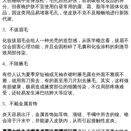
人在睡眠中全身放松，毛孔自然舒张，容易吸收化妆品的养
分。但夜晚护肤不宜使用白昼常用的露、霜、脂等半固体化妆
品，因这类用品易堵塞毛孔，使皮肤不克不及顺畅地进行新陈
代谢。
3、不拔眉毛
化妆拔眉毛会给人一种光秃的造型感，从医学概念看，拔眉不
仅会损害心理功能，并且会因粉碎了毛囊和化妆涂料的刺激导
致局部传染。
4、不除腋毛
有些人认为夏季穿短袖或无袖衣裙时腋毛露在外面不雅观不
雅，就用剪刀剪去，有的甚至用刀片刮去腋毛。其实，这样做
有损健康，极易造成腋窝部位的细菌传染，不仅局部疼痛难
受，还轻易发生淋巴结肿大等症状。
5、不戴金属首饰
炎天容易出汗，金属首饰如耳饰、项链、手镯中所含的镍、铬
会溶于汗水中，并能渗入皮肤内，从而引起接触性皮炎。