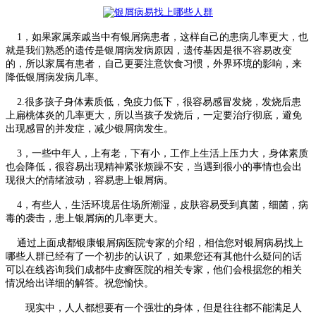
1，如果家属亲戚当中有银屑病患者，这样自己的患病几率更大，也
就是我们熟悉的遗传是银屑病发病原因，遗传基因是很不容易改变
的，所以家属有患者，自己更要注意饮食习惯，外界环境的影响，来
降低银屑病发病几率。
2.很多孩子身体素质低，免疫力低下，很容易感冒发烧，发烧后患
上扁桃体炎的几率更大，所以当孩子发烧后，一定要治疗彻底，避免
出现感冒的并发症，减少银屑病发生。
3，一些中年人，上有老，下有小，工作上生活上压力大，身体素质
也会降低，很容易出现精神紧张烦躁不安，当遇到很小的事情也会出
现很大的情绪波动，容易患上银屑病。
4，有些人，生活环境居住场所潮湿，皮肤容易受到真菌，细菌，病
毒的袭击，患上银屑病的几率更大。
通过上面成都银康银屑病医院专家的介绍，相信您对银屑病易找上
哪些人群已经有了一个初步的认识了，如果您还有其他什么疑问的话
可以在线咨询我们成都牛皮癣医院的相关专家，他们会根据您的相关
情况给出详细的解答。祝您愉快。
现实中，人人都想要有一个强壮的身体，但是往往都不能满足人