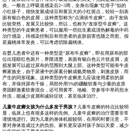
炎。一般在上呼吸道感染后2~3周，全身出现象“红痱子”似的
小红疹子，很快发展成绿豆和黄豆大的小红斑点，轻轻一刮表
面有银白色的皮屑，这种类型称为“点滴状牛皮癣”。由于发病
比较突然，发展又比较快，所以，也称为“发疹型牛皮癣”。这
种类型的牛皮癣患者，可以服用一些抗生素或清热解毒的中药
治疗感染，待感染控制后有些患者的皮肤损害也随之而愈。假
若扁桃体常发炎，可以考虑切除扁桃体。
在婴儿患者中还有一种类型是“尿布牛皮癣”，即在用尿布的部
位出现暗红色斑片，界限清楚，表面有银白色云片状皮屑，皮
损发展可以超过尿布的范围到大腿上部。这种类型可能有牛皮
癣家族史，由于尿液中的尿素分解成氨类物质，刺激皮肤，而
产生的同形现象。这种类型的牛皮癣患儿应该使用柔软的尿
布，并保持尿布干燥，局部外用5%的硼酸软膏与少量的皮质
类固醇激素软膏混合，还可用黄芩、地榆、苦参等中草药煎水
外洗，能减少皮屑和减轻症状，甚至临床治疗。
儿童牛皮癣女孩为什么多发于男孩？
儿童牛皮癣的特点比较明
显，临床上也有很多这样的先例。儿童牛皮癣的治疗需要非常
谨慎地进行。因为儿童的身体机能较弱，在用药时要注意，不
要对身体造成过大的负担。家长更应该对孩子加以关爱，减少