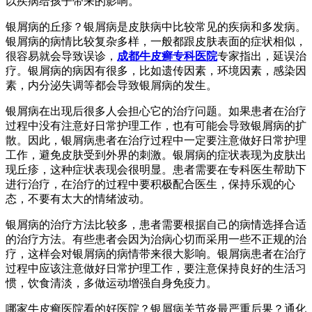
以疾病给孩子带来的影响。
银屑病的丘疹？银屑病是皮肤病中比较常见的疾病和多发病。
银屑病的病情比较复杂多样，一般都跟皮肤表面的症状相似，
很容易就会导致误诊，
成都牛皮癣专科医院
专家指出，延误治
疗。银屑病的病因有很多，比如遗传因素，环境因素，感染因
素，内分泌失调等都会导致银屑病的发生。
银屑病在出现后很多人会担心它的治疗问题。如果患者在治疗
过程中没有注意好日常护理工作，也有可能会导致银屑病的扩
散。因此，银屑病患者在治疗过程中一定要注意做好日常护理
工作，避免皮肤受到外界的刺激。银屑病的症状表现为皮肤出
现丘疹，这种症状表现会很明显。患者需要在专科医生帮助下
进行治疗，在治疗的过程中要积极配合医生，保持乐观的心
态，不要有太大的情绪波动。
银屑病的治疗方法比较多，患者需要根据自己的病情选择合适
的治疗方法。有些患者会因为治病心切而采用一些不正规的治
疗，这样会对银屑病的病情带来很大影响。银屑病患者在治疗
过程中应该注意做好日常护理工作，要注意保持良好的生活习
惯，饮食清淡，多做运动增强自身免疫力。
哪家牛皮癣医院看的好医院？银屑病关节炎最严重后果？通化