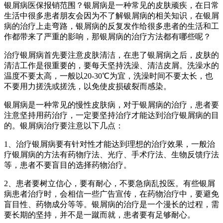
银屑病医保报销范围？银屑病是一种常见的皮肤顽疾，在日常
生活中很多患者朋友会因为不了解银屑病的相关知识，在银屑
病的治疗上走弯路，银屑病的反复发作给很多患者的生活和工
作都带来了严重的影响，那银屑病的治疗方法都有哪些呢？
治疗银屑病首先要注意皮肤清洁，在患了银屑病之后，皮肤的
清洁工作是很重要的，要每天坚持洗澡、清洁皮屑。洗澡水的
温度不要太高，一般以20-30℃为宜，洗澡时间不要太长，也
不要用力搓洗或搓洗，以免使皮损破裂而感染。
银屑病是一种常见的慢性皮肤病，对于银屑病的治疗，患者要
注意坚持用药治疗，一定要坚持治疗才能达到治疗银屑病的目
的。银屑病治疗要注意以下几点：
1、治疗银屑病要有针对性才能达到理想的治疗效果，一般治
疗银屑病的方法有药物疗法、光疗、手术疗法、生物反馈疗法
等，患者不要盲目的选择药物治疗。
2、患者要树立信心，要有耐心，不要急病乱投医。有些银屑
病患者治疗时，会相信一些广告宣传，在药物治疗中，要避免
盲目性、药物成分等等。银屑病的治疗是一个漫长的过程，需
要长期的坚持，并不是一蹴而就，患者要有足够耐心。