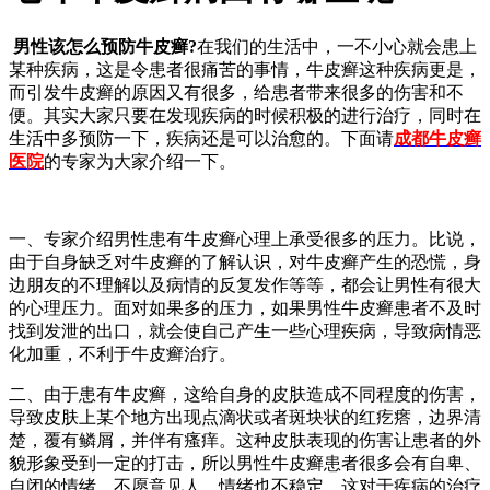
男性该怎么预防牛皮癣?
在我们的生活中，一不小心就会患上
某种疾病，这是令患者很痛苦的事情，牛皮癣这种疾病更是，
而引发牛皮癣的原因又有很多，给患者带来很多的伤害和不
便。其实大家只要在发现疾病的时候积极的进行治疗，同时在
生活中多预防一下，疾病还是可以治愈的。下面请
成都牛皮癣
医院
的专家为大家介绍一下。
一、专家介绍男性患有牛皮癣心理上承受很多的压力。比说，
由于自身缺乏对牛皮癣的了解认识，对牛皮癣产生的恐慌，身
边朋友的不理解以及病情的反复发作等等，都会让男性有很大
的心理压力。面对如果多的压力，如果男性牛皮癣患者不及时
找到发泄的出口，就会使自己产生一些心理疾病，导致病情恶
化加重，不利于牛皮癣治疗。
二、由于患有牛皮癣，这给自身的皮肤造成不同程度的伤害，
导致皮肤上某个地方出现点滴状或者斑块状的红疙瘩，边界清
楚，覆有鳞屑，并伴有瘙痒。这种皮肤表现的伤害让患者的外
貌形象受到一定的打击，所以男性牛皮癣患者很多会有自卑、
自闭的情绪，不愿意见人、情绪也不稳定，这对于疾病的治疗