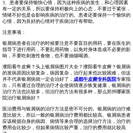
3、患者要保持愉快心情，因为这种疾病的发生，和心理因素
有一定的关系，所以要保持积极向上的心态，不要过于紧张，
情绪不好也是会影响疾病的治疗的。患者还要保持一个愉快的
心情，因为良好的心情对于疾病治疗有帮助。
注意事项：
银屑病患者在治疗的时候要注意不要盲目的用药，要在医生的
指导下进行用药，不要乱用药物，以免对身体造成不必要的影
响，不要吃刺激性食物，也不要抽烟喝酒。
濮阳看牛皮癣？头上银屑病图片大全？濮阳看牛皮癣？银屑病
的发病原因比较复杂，病因复杂，治疗起来也比较困难，但这
并不代表银屑病就一定会治好了，
成都牛皮癣专科医院
专家指
出，只有通过合理的治疗才会使病情逐步恢复健康，银屑病的
治疗方法也比较多，但治疗的方法有很多种，那么郑州哪家医
院治疗银屑病好？
医治费用与银屑病的治疗方法是密不可分的。银屑病的治疗难
度比较大，所以一般的银屑病治疗费用都比较高。银屑病患者
应该根据自身的病因、病情等来合理的选择治疗方法，治疗的
费用会比较少，但如果病情比较严重，治疗的费用就比较高