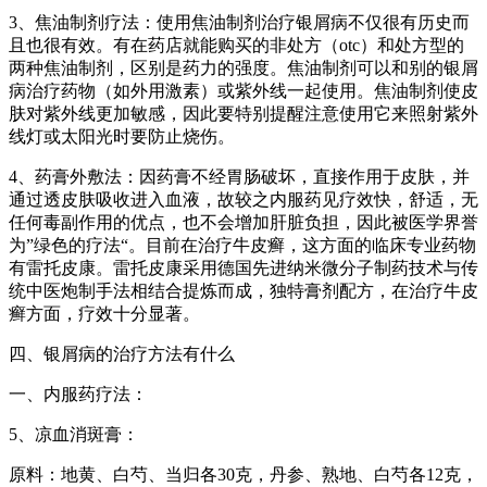
3、焦油制剂疗法：使用焦油制剂治疗银屑病不仅很有历史而
且也很有效。有在药店就能购买的非处方（otc）和处方型的
两种焦油制剂，区别是药力的强度。焦油制剂可以和别的银屑
病治疗药物（如外用激素）或紫外线一起使用。焦油制剂使皮
肤对紫外线更加敏感，因此要特别提醒注意使用它来照射紫外
线灯或太阳光时要防止烧伤。
4、药膏外敷法：因药膏不经胃肠破坏，直接作用于皮肤，并
通过透皮肤吸收进入血液，故较之内服药见疗效快，舒适，无
任何毒副作用的优点，也不会增加肝脏负担，因此被医学界誉
为”绿色的疗法“。目前在治疗牛皮癣，这方面的临床专业药物
有雷托皮康。雷托皮康采用德国先进纳米微分子制药技术与传
统中医炮制手法相结合提炼而成，独特膏剂配方，在治疗牛皮
癣方面，疗效十分显著。
四、银屑病的治疗方法有什么
一、内服药疗法：
5、凉血消斑膏：
原料：地黄、白芍、当归各30克，丹参、熟地、白芍各12克，