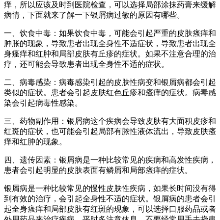
痒，所以应该及时到医院检查，可以选择局部涂抹药膏来缓解
病情，下面就来了解一下银屑病过敏的原因有哪些。
一、饮食中毒：如果饮食中毒，可能会引起严重的皮肤瘙痒和
肿胀的现象，导致患者出现全身性不适症状，导致患者出现全
身瘙痒和红肿和局部皮肤有丘疹的症状。如果不注意合理的治
疗，还可能会导致患者出现全身性不适的症状。
二、病毒感染：病毒感染引起的皮肤性病变和银屑病都会引起
类似的症状。患者会引起皮肤红色丘疹和瘙痒的症状。病毒感
染会引起病毒性感染。
三、药物副作用：银屑病这个疾病会导致皮肤有大面积皮疹和
红斑的症状，也可能会引起局部有脓性液体流出，导致皮肤瘙
痒和红肿的现象。
四、遗传因素：银屑病是一种比较常见的疾病和高发性疾病，
患者会引起明显的皮肤表面有鳞屑和局部瘙痒的症状。
银屑病是一种比较常见的慢性皮肤性疾病，如果长时间没有得
到有效的治疗，会引起全身性不适的症状。银屑病的患者会引
起全身瘙痒和局部皮肤有红斑的现象，可以选择口服药品或者
外用药品来治疗疾病，平时多注意休息，不要经常用手去挠患