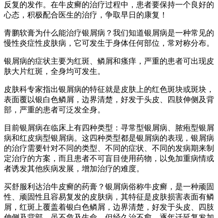
反复的发作。在牛皮癣的治疗过程中，患者要保持一个良好的
心态，积极配合医生的治疗，争取早日的康复！
青鹏软膏为什么能治疗银屑病？我们知道银屑病是一种常见的
慢性炎症性皮肤病，它可发生于身体任何部位，常对称分布。
银屑病的症状主要为红斑、鳞屑和瘙痒，严重的患者可出现皮
肤大片红斑，全身均可发生。
皮肤科专家指出银屑病的特征就是皮肤上的红色斑块或斑块，
表面覆以银白色鳞屑，边界清楚，好发于头皮、四肢伸侧及背
部，严重的患者可泛发全身。
目前银屑病在临床上有四种类型：寻常型银屑病、脓疱型银屑
病和红皮病型银屑病。这四种类型都是银屑病的表现，银屑病
的治疗需要针对不同的类型、不同的症状、不同的发病期来制
定治疗的方案，而且患者不可盲目使用药物，以免加重病情或
者诱发其他疾病发展，增加治疗的难度。
买舒服利达治牛皮癣的药膏？银屑病俗称牛皮癣，是一种顽固
性、顽固性且容易复发的皮肤病，其特征是皮肤损害表面有鳞
屑，红斑上覆盖着银白色鳞屑，边界清楚，好发于头皮、四肢
伸侧及背部。虽不危及生命，但经久治不愈，逐年迁延复发加