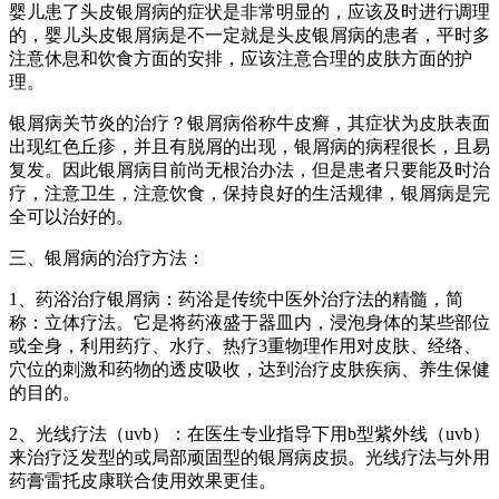
婴儿患了头皮银屑病的症状是非常明显的，应该及时进行调理
的，婴儿头皮银屑病是不一定就是头皮银屑病的患者，平时多
注意休息和饮食方面的安排，应该注意合理的皮肤方面的护
理。
银屑病关节炎的治疗？银屑病俗称牛皮癣，其症状为皮肤表面
出现红色丘疹，并且有脱屑的出现，银屑病的病程很长，且易
复发。因此银屑病目前尚无根治办法，但是患者只要能及时治
疗，注意卫生，注意饮食，保持良好的生活规律，银屑病是完
全可以治好的。
三、银屑病的治疗方法：
1、药浴治疗银屑病：药浴是传统中医外治疗法的精髓，简
称：立体疗法。它是将药液盛于器皿内，浸泡身体的某些部位
或全身，利用药疗、水疗、热疗3重物理作用对皮肤、经络、
穴位的刺激和药物的透皮吸收，达到治疗皮肤疾病、养生保健
的目的。
2、光线疗法（uvb）：在医生专业指导下用b型紫外线（uvb）
来治疗泛发型的或局部顽固型的银屑病皮损。光线疗法与外用
药膏雷托皮康联合使用效果更佳。