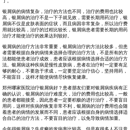
了。
银屑病的病情复杂，治疗的方法也不同，治疗的费用也比较
高，银屑病的治疗不是一下子就见效，需要长期用药治疗，银
屑病不仅是皮肤表面的症状，而且病因非常复杂，所以治疗费
用就比较高，治疗的过程比较长，银屑病患者需要长期的用药
治疗才能使治疗的效果达到较好。
银屑病的治疗方法非常重要，银屑病治疗的方法比较多，但患
者需要根据自身的病情来选择合理的治疗方法，不是所有的方
法都能使患者治疗成效，患者应该根据病情选择合适的治疗方
法。银屑病这种疾病是慢性皮肤病，患者在治疗时一定要有足
够的耐心，不要急于求成，一定要坚定治疗信心，坚持用药，
不能盲目，这样才能使病情尽快恢复健康。
郑州哪家医院治疗银屑病好？患者朋友们要对银屑病疾病有正
确的认识，银屑病的治疗难度大，治疗的费用也比较高，一般
的患者都能接受，因此患者一定要积极的进行治疗，不要盲目
用药，这样对疾病的恢复非常不利，银屑病的治疗费用也会随
着患者的病情的发展而不同，患者应该根据自身的病情选择适
合自己的治疗方法，不要盲目的治疗，以免导致病情加重。
今年得银屑病？牛皮癣的发病率比较高，但是有很多人不注意