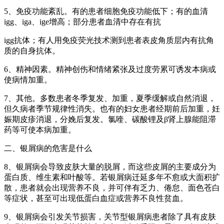
5、免疫功能紊乱。有的患者细胞免疫功能低下；有的血清
igg、iga、ige增高；部分患者血清中存在有抗
igg抗体；有人用免疫荧光技术测到患者表皮角质层内有抗角
质的自身抗体。
6、精神因素。精神创伤和情绪紧张及过度劳累可诱发本病或
使病情加重。
7、其他。多数患者冬季复发、加重，夏季缓解或自然消退，
但久病者季节规律性消失。也有的妇女患者经期前后加重，妊
娠期皮疹消退，分娩后复发。氯喹、碳酸锂及β肾上腺能阻滞
药等可使本病加重。
二、银屑病的危害是什么
8、银屑病会导致皮肤大量的脱屑，而这些皮屑的主要成分为
蛋白质、维生素和叶酸等。若银屑病迁延多年不愈或大面积扩
散，患者就会出现营养不良，并可伴有乏力、倦怠、面色苍白
等症状，甚至可出现低蛋白血症或营养不良性贫血。
9、银屑病会引发关节损害，关节型银屑病患者除了具有皮肤