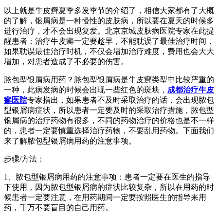
以上就是牛皮癣夏季多发季节的介绍了，相信大家都有了大概
的了解，银屑病是一种慢性的皮肤病，所以要在夏天的时候多
进行治疗，才不会出现复发。北京京城皮肤病医院专家在此提
醒患者：治疗牛皮癣一定要趁早，不能耽误了最佳治疗时间，
如果耽误最佳治疗时机，不仅会增加治疗难度，费用也会大大
增加，对患者造成了不必要的伤害。
脓包型银屑病用药？脓包型银屑病是牛皮癣类型中比较严重的
一种，此病发病的时候会出现一些红色的斑块，
成都治疗牛皮
癣医院
专家指出，如果患者不及时采取治疗的话，会出现脓包
型银屑病症状，所以患者一定要及时的采取治疗措施，脓包型
银屑病的治疗药物有很多，不同的药物治疗的价格也是不一样
的，患者一定要慎重选择治疗药物，不要乱用药物。下面我们
来了解脓包型银屑病用药的注意事项。
步骤/方法：
1、脓包型银屑病用药的注意事项：患者一定要在医生的指导
下使用，因为脓包型银屑病的症状比较复杂，所以在用药的时
候患者一定要注意，在用药期间一定要按照医生的指导来用
药，千万不要盲目的自己用药。