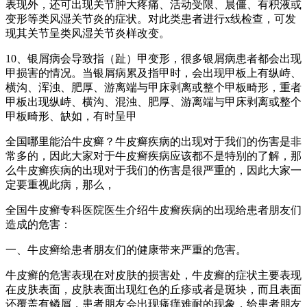
表现外，还可出现关节肿大疼痛、活动受限、晨僵、有积液或
变形等类风湿关节炎的症状。对此类患者进行x线检查，可发
现其关节呈类风湿关节炎样改变。
10、银屑病会导致指（趾）甲变形，很多银屑病患者都会出现
甲损害的情况。当银屑病累及指甲时，会出现甲板上有纵峙、
横沟、浑浊、肥厚、游离端与甲床剥离或整个甲板畸形，重者
甲板出现纵峙、横沟、混浊、肥厚、游离端与甲床剥离或整个
甲板畸形、缺如，有时呈甲
全国哪里能治牛皮癣？牛皮癣疾病的出现对于我们的伤害是非
常多的，因此大家对于牛皮癣疾病应该都不是特别的了解，那
么牛皮癣疾病的出现对于我们的伤害是很严重的，因此大家一
定要重视此病，那么，
全国牛皮癣专科医院医生介绍牛皮癣疾病的出现给患者朋友们
造成的危害：
一、牛皮癣给患者朋友们的健康带来严重的危害。
牛皮癣的危害表现在对皮肤的损害处，牛皮癣的症状主要表现
在皮肤表面，皮肤表面出现红色的丘疹或者是斑块，而且表面
还覆盖有鳞屑，患者朋友会出现瘙痒难耐的现象，给患者朋友