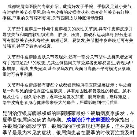
成都银屑病医院的专家介绍，此病好发于手腕、手指及足趾小关节,
有时脊柱关节会受累.除有牛皮癣的皮损症状外,病变处的关节有红肿、
疼痛,严重的关节腔有积液,关节四周皮肤肿胀活动受限.
关节型牛皮癣是一种与牛皮癣相关的炎性关节病,具有牛皮癣皮疹并
导致关节和周围软组织疼痛、肿胀、压痛、僵硬和运动障碍,部分患者
可有骶髂关节炎和脊柱炎,病程迁延、易复发,关节型牛皮癣晚期可有关
节强直,甚至导致患者残废.
关节型牛皮癣除皮肤关节表现外,还有一部分关节型牛皮癣患者还可
有手指或足趾甲的改变,尤其远侧指间关节受累者更容易发生,表现为甲
板增厚、浑浊,失去光泽,甚至发乌发白,表面可高低不平有横沟及纵嵴,
重时可有甲剥脱.
关节型牛皮癣症状有哪些？成都银康银屑病医院温馨提示：牛皮癣
是一种常见的慢性炎症性皮肤病，具有顽固性和复发性的特点。虽不
危及生命，但久治不愈，逐年迁延复发加重，脱屑瘀血，瘙痒难忍，
给牛皮癣患者身心健康带来极大的痛苦，严重影响到生活质量。
昆明治疗银屑病最权威的医院哪家最好？银屑病夏季多发，在
夏季是银屑病发病的高峰期。
成都治疗牛皮癣医院
专家指出，
在银屑病的高发季节，银屑病的症状表现也有很多，但在夏秋
季节是最为常见的症状，银屑病患者在夏季的时候要注意及时