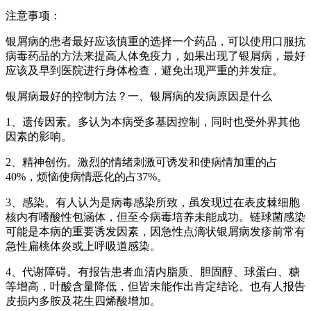
注意事项：
银屑病的患者最好应该慎重的选择一个药品，可以使用口服抗
病毒药品的方法来提高人体免疫力，如果出现了银屑病，最好
应该及早到医院进行身体检查，避免出现严重的并发症。
银屑病最好的控制方法？一、银屑病的发病原因是什么
1、遗传因素。多认为本病受多基因控制，同时也受外界其他
因素的影响。
2、精神创伤。激烈的情绪刺激可诱发和使病情加重的占
40%，烦恼使病情恶化的占37%。
3、感染。有人认为是病毒感染所致，虽发现过在表皮棘细胞
核内有嗜酸性包涵体，但至今病毒培养未能成功。链球菌感染
可能是本病的重要诱发因素，因急性点滴状银屑病发疹前常有
急性扁桃体炎或上呼吸道感染。
4、代谢障碍。有报告患者血清内脂质、胆固醇、球蛋白、糖
等增高，叶酸含量降低，但皆未能作出肯定结论。也有人报告
皮损内多胺及花生四烯酸增加。