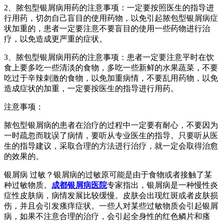
2、脓包型银屑病用药的注意事项：一定要按照医生的指导进
行用药，切勿自己盲目的使用药物，以免引起脓包型银屑病症
状加重的，患者一定要注意不要盲目的使用一些药物进行治
疗，以免造成更严重的症状。
3、脓包型银屑病用药的注意事项：患者一定要注意平时在饮
食上要多吃一些清淡的食物，多吃一些新鲜的水果蔬菜，不要
吃过于辛辣刺激的食物，以免加重病情，不要乱用药物，以免
造成症状的加重，一定要按医生的指导进行用药。
注意事项：
脓包型银屑病的患者在治疗的过程中一定要有耐心，不要因为
一时疏忽而耽误了病情，要听从专业医生的指导。只要听从医
生的指导建议，采取合理的方法进行治疗，就一定会取得治愈
的效果的。
银屑病 过敏？银屑病的过敏原可能是由于食物或者接触了某
种过敏物质。
成都银屑病医院
专家指出，银屑病是一种慢性炎
症性皮肤病，病情发展比较缓慢。皮肤会出现红斑或者皮肤损
伤，并且会引发瘙痒症状。一些人对某些过敏物质会引起银屑
病，如果不注意合理的治疗，会引起全身性的红色鳞片和瘙