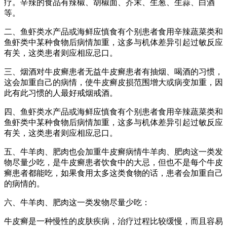
疗。辛辣的食品有辣椒、胡椒面、芥末、生葱、生蒜、白酒
等。
二、鱼虾类水产品或海鲜应慎食有个别患者食用辛辣蔬菜类和
鱼虾类中某种食物后病情加重，这多与机体差异引起过敏反应
有关，这类患者则应相应忌口。
三、烟酒对牛皮癣患者无益牛皮癣患者有抽烟、喝酒的习惯，
这会加重自己的病情，使牛皮癣皮损范围增大或病变加重，因
此有此习惯的人最好戒烟戒酒。
四、鱼虾类水产品或海鲜应慎食有个别患者食用辛辣蔬菜类和
鱼虾类中某种食物后病情加重，这多与机体差异引起过敏反应
有关，这类患者则应相应忌口。
五、牛羊肉、肥肉也会加重牛皮癣病情牛羊肉、肥肉这一类发
物尽量少吃，是牛皮癣患者饮食中的大忌，但也不是每个牛皮
癣患者都能吃，如果食用太多这类食物的话，患者会加重自己
的病情的。
六、牛羊肉、肥肉这一类发物尽量少吃：
牛皮癣是一种慢性的皮肤疾病，治疗过程比较缓慢，而且容易