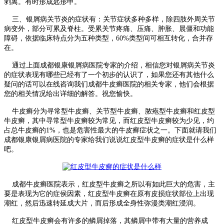
剥离。有时形成匙形甲。
三、银屑病关节炎的症状有：关节症状多种多样，除四肢外周关节
病变外，部分可累及脊柱。受累关节疼痛、压痛、肿胀、晨僵和功能
障碍，依据临床特点分为五种类型，60%类型间可相互转化，合并存
在。
通过上面成都银康银屑病医院专家的介绍，相信您对银屑病关节炎
的症状表现有哪些已经有了一个初步的认识了，如果您还有其他什么
疑问的话可以在线咨询我们成都牛皮癣医院的相关专家，他们会根据
您的相关情况给出详细的解答。祝您愉快。
牛皮癣分为寻常型牛皮癣、关节型牛皮癣、脓疱型牛皮癣和红皮型
牛皮癣，其中寻常型牛皮癣较为常见，而红皮型牛皮癣较为少见，约
占总牛皮癣的1%，也是危害性最大的牛皮癣症状之一。下面就请我们
成都银康银屑病医院的专家给我们说说红皮型牛皮癣的症状是什么样
吧。
成都牛皮癣医院表示，红皮型牛皮癣之所以有如此巨大的危害，主
要是表现为它的症侯因素，红皮型牛皮癣在原有皮损症状部位上出现
潮红，然后迅速转延成大片，而后形成全身性弥漫类潮红浸润。
红皮型牛皮癣会有许多的鳞屑掉落，其鳞屑中带有大量的营养成