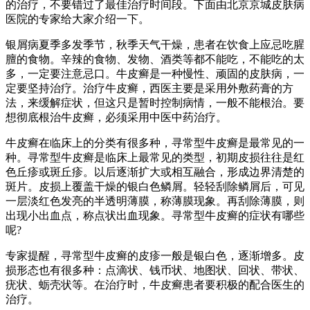
的治疗，不要错过了最佳治疗时间段。下面由北京京城皮肤病
医院的专家给大家介绍一下。
银屑病夏季多发季节，秋季天气干燥，患者在饮食上应忌吃腥
膻的食物。辛辣的食物、发物、酒类等都不能吃，不能吃的太
多，一定要注意忌口。牛皮癣是一种慢性、顽固的皮肤病，一
定要坚持治疗。治疗牛皮癣，西医主要是采用外敷药膏的方
法，来缓解症状，但这只是暂时控制病情，一般不能根治。要
想彻底根治牛皮癣，必须采用中医中药治疗。
牛皮癣在临床上的分类有很多种，寻常型牛皮癣是最常见的一
种。寻常型牛皮癣是临床上最常见的类型，初期皮损往往是红
色丘疹或斑丘疹。以后逐渐扩大或相互融合，形成边界清楚的
斑片。皮损上覆盖干燥的银白色鳞屑。轻轻刮除鳞屑后，可见
一层淡红色发亮的半透明薄膜，称薄膜现象。再刮除薄膜，则
出现小出血点，称点状出血现象。寻常型牛皮癣的症状有哪些
呢?
专家提醒，寻常型牛皮癣的皮疹一般是银白色，逐渐增多。皮
损形态也有很多种：点滴状、钱币状、地图状、回状、带状、
疣状、蛎壳状等。在治疗时，牛皮癣患者要积极的配合医生的
治疗。