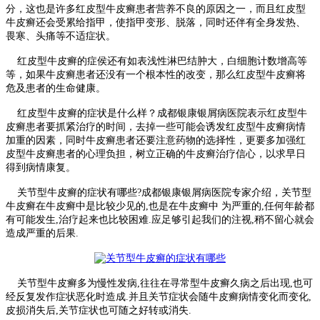
分，这也是许多红皮型牛皮癣患者营养不良的原因之一，而且红皮型
牛皮癣还会受累给指甲，使指甲变形、脱落，同时还伴有全身发热、
畏寒、头痛等不适症状。
红皮型牛皮癣的症侯还有如表浅性淋巴结肿大，白细胞计数增高等
等，如果牛皮癣患者还没有一个根本性的改变，那么红皮型牛皮癣将
危及患者的生命健康。
红皮型牛皮癣的症状是什么样？成都银康银屑病医院表示红皮型牛
皮癣患者要抓紧治疗的时间，去掉一些可能会诱发红皮型牛皮癣病情
加重的因素，同时牛皮癣患者还要注意药物的选择性，更要多加强红
皮型牛皮癣患者的心理负担，树立正确的牛皮癣治疗信心，以求早日
得到病情康复。
关节型牛皮癣的症状有哪些?成都银康银屑病医院专家介绍，关节型
牛皮癣在牛皮癣中是比较少见的,也是在牛皮癣中 为严重的,任何年龄都
有可能发生,治疗起来也比较困难.应足够引起我们的注视,稍不留心就会
造成严重的后果.
关节型牛皮癣多为慢性发病,往往在寻常型牛皮癣久病之后出现,也可
经反复发作症状恶化时造成.并且关节症状会随牛皮癣病情变化而变化,
皮损消失后,关节症状也可随之好转或消失.