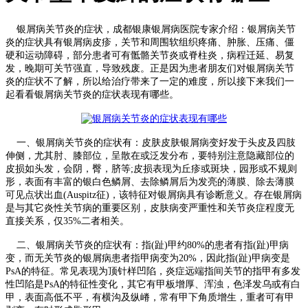
银屑病关节炎的症状，成都银康银屑病医院专家介绍：银屑病关节
炎的症状具有银屑病皮疹，关节和周围软组织疼痛、肿胀、压痛、僵
硬和运动障碍，部分患者可有骶骼关节炎或脊柱炎，病程迁延、易复
发，晚期可关节强直，导致残废。正是因为患者朋友们对银屑病关节
炎的症状不了解，所以给治疗带来了一定的难度，所以接下来我们一
起看看银屑病关节炎的症状表现有哪些。
一、银屑病关节炎的症状有：皮肤皮肤银屑病变好发于头皮及四肢
伸侧，尤其肘、膝部位，呈散在或泛发分布，要特别注意隐藏部位的
皮损如头发，会阴，臀，脐等;皮损表现为丘疹或斑块，园形或不规则
形，表面有丰富的银白色鳞屑、去除鳞屑后为发亮的薄膜、除去薄膜
可见点状出血(Auspitz征)，该特征对银屑病具有诊断意义。存在银屑病
是与其它炎性关节病的重要区别，皮肤病变严重性和关节炎症程度无
直接关系，仅35%二者相关。
二、银屑病关节炎的症状有：指(趾)甲约80%的患者有指(趾)甲病
变，而无关节炎的银屑病患者指甲病变为20%，因此指(趾)甲病变是
PsA的特征。常见表现为顶针样凹陷，炎症远端指间关节的指甲有多发
性凹陷是PsA的特征性变化，其它有甲板增厚、浑浊，色泽发乌或有白
甲，表面高低不平，有横沟及纵嵴，常有甲下角质增生，重者可有甲