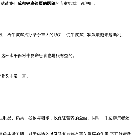
面就请我们
成都银康银屑病医院
的专家给我们说说吧。
性，给牛皮癣治疗给予重大的助力，使牛皮癣症状发展越来越顺利。
，这种水平衡对牛皮癣患者也是很有益的。
营养又非常丰富。
豆制品、奶类、谷物与粗粮，以保证营养的全面。同时，牛皮癣患者还
的生活习惯，对于病情的以及防复发都有至关重要的作用!下面就请我