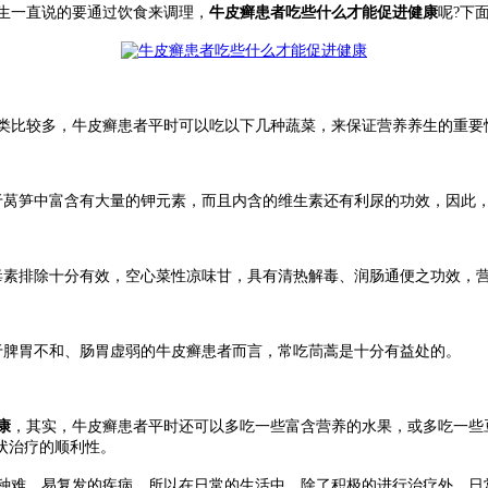
生一直说的要通过饮食来调理，
牛皮癣患者吃些什么才能促进健康
呢?下
类比较多，牛皮癣患者平时可以吃以下几种蔬菜，来保证营养养生的重要
莴笋中富含有大量的钾元素，而且内含的维生素还有利尿的功效，因此
素排除十分有效，空心菜性凉味甘，具有清热解毒、润肠通便之功效，
脾胃不和、肠胃虚弱的牛皮癣患者而言，常吃茼蒿是十分有益处的。
康
，其实，牛皮癣患者平时还可以多吃一些富含营养的水果，或多吃一些
状治疗的顺利性。
难，易复发的疾病，所以在日常的生活中，除了积极的进行治疗外，日常