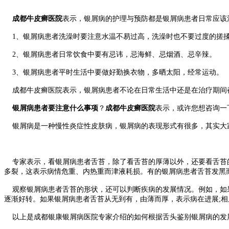
成都牛皮癣医院
表示，银屑病的护理与预防都是银屑病患者日常应该
1、银屑病患者洗澡时要注意水温不易过高，洗澡时也不要过度的搓
2、银屑病患者日常饮食中要有忌讳，忌海鲜、忌烟酒、忌辛辣。
3、银屑病患者平时生活中要做好勤换衣物，多晒太阳，经常运动。
成都牛皮癣医院表示，银屑病患者不论在日常生活中还是在治疗期间
银屑病患者要注意什么事项
？
成都牛皮癣医院
表示，或许您想咨询一
银屑病是一种慢性炎症性皮肤病，银屑病的表现形式有很多，其实大家
专家表示，看银屑病患者舌苔，除了看舌苔的厚薄以外，还要看舌苔的
多裂，这表示病情危重、内热重而津液耗损。有的银屑病患者舌苔发黑
观察银屑病患者舌苔的形状，还可以判断疾病的发展情况。例如，如果
逐渐好转。如果银屑病患者舌苔从无到有，由薄而厚，表示病在进展;
以上是成都银康银屑病医院专家介绍的如何根据舌头鉴别银屑病的发展