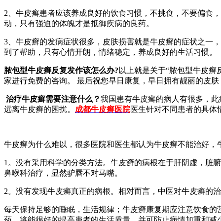
2、牛皮癣患者应该养成良好的饮食习惯，不挑食，不要偏食
动，只有强迫的体魄才是抵御疾病的良药。
3、牛皮癣的发病症状很多，皮肤损害就是牛皮癣的症状之一
到了帮助，只有心情开朗，情绪稳定，养成良好的生活习惯。
脓包型牛皮癣反复发作该怎么办?
以上就是关于“脓包型牛皮癣
家进行免费的咨询。 最后祝您早日康复，早日拥有靓丽的皮肤
治疗牛皮癣需要注意什么？
我国患有牛皮癣的病人有很多，此
远离牛皮癣的困扰。
成都牛皮癣医院
医生针对不同患者的具体
牛皮癣为什么难以，很多医院和医生都认为牛皮癣不能治好，
1。没有采用科学的分类方法。牛皮癣的病根在于肝阴虚，脏
鼻喉科治疗，显然驴唇不对马嘴。
2。没有发现牛皮癣真正的病根。相对而言，中医对牛皮癣的
每天保持足够的睡眠，生活规律；牛皮癣康复期应注意饮食的
药，将能很好的提高患者的生活质量，并可防止病情加重和减