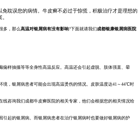
以免耽误您的病情。牛皮癣不必过于惊慌，积极治疗才是理想的
案。
很多，那么
高温对银屑病有没有影响
?下面就请我们
成都银康银屑病医院
癫痫样抽搐等等全身性高温反应。高温还会引起虚脱、肢体强直、晕
，银屑病患者可能会出现高温烫伤的情况。皮肤温度达41～44℃时
在线咨询我们成都牛皮癣医院的相关专家，他们会根据您的相关情况给
因引起的银屑病。而银屑病患者在治疗银屑病时也要做好银屑病的护