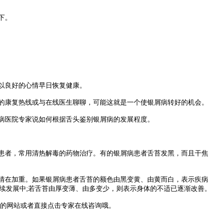
下。
以良好的心情早日恢复健康。
的康复热线或与在线医生聊聊，可能这就是一个使银屑病转好的机会。
病医院专家说如何根据舌头鉴别银屑病的发展程度。
患者，常用清热解毒的药物治疗。有的银屑病患者舌苔发黑，而且干焦
情在加重。如果银屑病患者舌苔的额色由黑变黄、由黄而白，表示疾病
续发展中;若舌苔由厚变薄、由多变少，则表示身体的不适已逐渐改善。
的网站或者直接点击专家在线咨询哦。