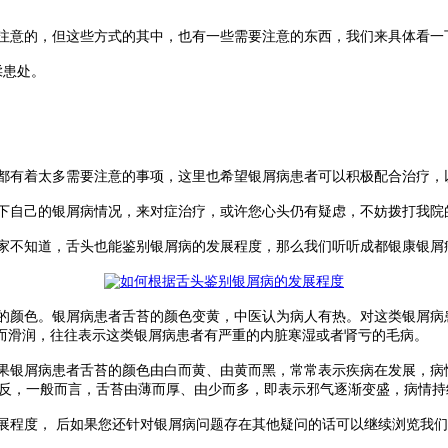
注意的，但这些方式的其中，也有一些需要注意的东西，我们来具体看一
揉患处。
都有着太多需要注意的事项，这里也希望银屑病患者可以积极配合治疗，
下自己的银屑病情况，来对症治疗，或许您心头仍有疑虑，不妨拨打我院
不知道，舌头也能鉴别银屑病的发展程度，那么我们听听成都银康银屑
颜色。银屑病患者舌苔的颜色变黄，中医认为病人有热。对这类银屑病
而滑润，往往表示这类银屑病患者有严重的内脏寒湿或者肾亏的毛病。
银屑病患者舌苔的颜色由白而黄、由黄而黑，常常表示疾病在发展，病
相反，一般而言，舌苔由薄而厚、由少而多，即表示邪气逐渐变盛，病情持
程度， 后如果您还针对银屑病问题存在其他疑问的话可以继续浏览我们