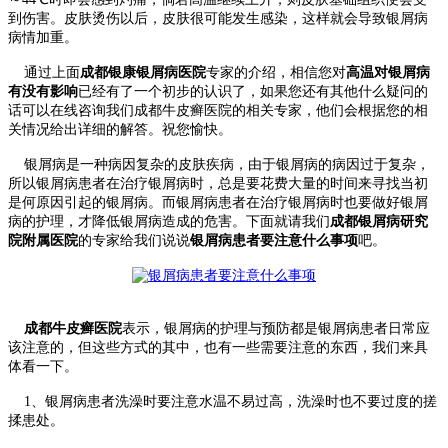
到伤害。皮肤烫伤以后，皮肤很可能发生感染，这样就会导致银屑病
病情加重。
通过上面
成都银康银屑病医院
专家的介绍，相信您对
高温对银屑病
有没有影响
已经有了一个初步的认识了，如果您还有其他什么疑问的
话可以在线咨询我们成都牛皮癣医院的相关专家，他们会根据您的相
关情况给出详细的解答。祝您愉快。
银屑病是一种病因复杂的皮肤疾病，由于银屑病的病因过于复杂，
所以银屑病患者在治疗银屑病时，总是要花费大量的时间来寻找当初
是何原因引起的银屑病。而银屑病患者在治疗银屑病时也要做好银屑
病的护理，才降低银屑病造成的危害。下面就请我们
成都银屑
病研究
院附属医院
的专家给我们说说
银屑病患者要注意什么事项
吧。
成都牛皮癣医院
表示，银屑病的护理与预防都是银屑病患者日常应
该注意的，但这些方式的其中，也有一些需要注意的东西，我们来具
体看一下。
1、银屑病患者洗澡时要注意水温不易过高，洗澡时也不要过度的搓
揉患处。