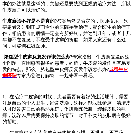
本的办法就是这样的，关键还是要找到正规的治疗方法。所以
牛皮癣是可以治好的。
牛皮癣治不好是不是真的?
答案当然是否定的，医师提示：只
要患者及时到正规而专业的医院接受治疗，配合医生的治疗工
作，相信患者的病情一定会有所好转，并达到几年，或者十几
年都不在复发，不在受牛皮癣的折磨。如果大家还有什么疑
问，可咨询在线医师。
脓包型牛皮癣反复发作该怎么办?
专家指出，牛皮癣复发的这
个问题一直困惑着很多的患者，的确，牛皮癣的发作具有易复
发的特点。那么，脓包型牛皮癣反复发作该怎么办?
成都牛皮
癣医院
专家为您进行解答，一起来看一看吧。
1、在治疗牛皮癣的时候，患者需要有着好的生活规律，需要
注意自己的个人卫生，经常洗澡，这样才能祛除鳞屑，清洁皮
肤可以改善自己的循环系统，促进新陈代谢，缓解皮肤的瘙
痒，洗澡以后需要保持皮肤的情节，对于各类的皮肤病有很好
的帮助。
2、牛皮癣患者应该养成良好的饮食习惯，不挑食，不要偏