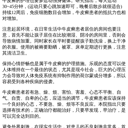
牛皮癣的护理也要多运动强身健体。研究指出，每天运动
30~45分钟，(运动只要心跳加速即可，晚餐后散步就很适合)
持续12周后，免疫细胞数目会增加，牛皮癣患者的抵抗力也相
对增加。
注意起居环境，在日常生活中牛皮癣患者居住的房间也要注
意，首先不能让孩子居住在比较潮湿、阴冷的房间里，否则会
导致病情加重。同时家长在平时要提醒孩子勤洗澡，换上干净
的衣服。使用的被褥要勤晒，被罩、床单定期进行更换，注意
其清洁卫生。
保持心情舒畅也是属于牛皮癣的护理措施。乐观的态度可以使
人体维持在一个最佳的状态，尤其是现今社会，巨大的心理压
力会导致对人体免疫系统有抑制作用的荷尔蒙成分增多，所以
容易受到各种疾病的侵袭。
牛皮癣患者若有急、燥、烦、害怕、害羞、心态不平衡、自
气、自责、自卑的心态，应适当的调节，牛皮癣患者应该保持
一个良好的心态，不要急、燥、烦等不良反应。本院指出只要
选择有技术的，正确治疗都能治好，只要早发现，早治疗，是
可以完全达到目的。
避免外界刺激，在现实生活中，对患儿的不良刺激非常多，首