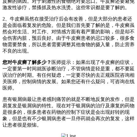
皮癣的病因。对于刺激性的食物绝对要忌口。牛皮癣还要避免
激发性诊疗，禁搔抓及热水洗烫。这些常识都是要了解的。
2、牛皮癣虽然在接受治疗后会有改善，但是大部分的患者还
是会面临着复发的危险。但是我们首先要了解的是，牛皮癣虽
然会对生活、对工作、对情感方面有着严重的影响，但是却不
会伤害内脏，预后良好。由于牛皮癣患者的忌口较多，很多食
物需要禁食，所以患者需要调整其他食物的摄入量，防止营养
不良的出现。
您对牛皮癣了解多少？
医师提示：如果出现了牛皮癣的症状，
一定要第一时间就医诊断治疗，不管病情是轻是重，都不要延
误治疗的时期。有任何疑虑，一定要尽快的去正规医院咨询相
关医师，控制病情的发展。如果您还有什么疑问，可咨询在线
医师。
患有银屑病最让患者感到痛苦的就是不断地反复的发作，但是
易复发是银屑病的特性。现在对于银屑病的治疗及康复的药物
是很多的，很多患者在药物的控制下症状是会出现好转的现
象，但是也有不少银屑病患者一旦停药就会再次的复发，这样
让患者很是烦恼。