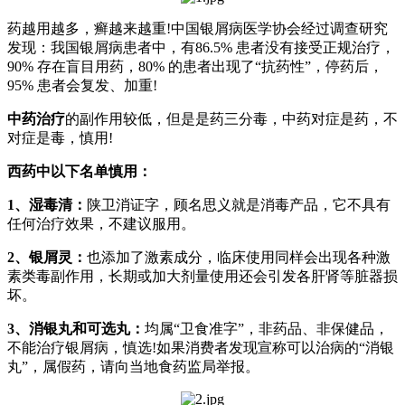
药越用越多，癣越来越重!中国银屑病医学协会经过调查研究
发现：我国银屑病患者中，有86.5% 患者没有接受正规治疗，
90% 存在盲目用药，80% 的患者出现了“抗药性”，停药后，
95% 患者会复发、加重!
中药治疗
的副作用较低，但是是药三分毒，中药对症是药，不
对症是毒，慎用!
西药中以下名单慎用：
1、湿毒清：
陕卫消证字，顾名思义就是消毒产品，它不具有
任何治疗效果，不建议服用。
2、银屑灵：
也添加了激素成分，临床使用同样会出现各种激
素类毒副作用，长期或加大剂量使用还会引发各肝肾等脏器损
坏。
3、消银丸和可选丸：
均属“卫食准字”，非药品、非保健品，
不能治疗银屑病，慎选!如果消费者发现宣称可以治病的“消银
丸”，属假药，请向当地食药监局举报。