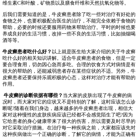
维生素C和叶酸，矿物质以及膳食纤维和天然抗氧化物等。
后我们需要知道的是，牛皮癣患者除了吃一些对治疗有好处的
食物之外，也要积极配合医生的治疗，不能完全依赖于食物的
帮助，必要的时候还要服用药物来帮助治疗。平时的时候也要
养成良好的生活习惯，改掉一些不良的生活习惯，比如抽烟喝
酒等等。
牛皮癣患者吃什么好？
以上就是医生给大家介绍的关于牛皮癣
吃什么好的相关知识讲解。适合牛皮癣患者的食物，但是一定
要合理食用，切勿因心急而多吃。合理的饮食方式对病情是有
很大的帮助的，还能减弱患者存在某些症状的不适。另外，牛
皮癣患者还要保持乐观积极的心态，这样对治疗才能有帮助的
作用。
牛皮癣的诊断依据有哪些？
当大家的皮肤出现了牛皮癣的病
况时，而大家对它的症状又不是特别的了解，这时应该怎么诊
断呢?随着在我们身边，越来越多的牛皮癣患者出现，相信大
家对这种慢性的皮肤疾病应该已经都不会感觉陌生了吧?因为
它给患者的身心健康带来了很大的伤害，所以需要及时尽早的
对它采取治疗措施。在治疗每一种疾病之前，大家都应该先对
这种疾病做出一个正确的诊断，了解它的病情，才能为正确有