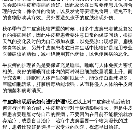
先会影响牛皮癣疾病的治好。因此家长在日常要使患儿保持合
理的饮食，像辛辣的食物，以及发物等要避免食用，避免不利
的食物影响其疗效。另外要避免孩子的皮肤出现外伤。
秋冬季节是牛皮癣比较严重的时候，很多牛皮癣患者被反复发
作的疾病困扰，因此牛皮癣患者要注意日常的保暖问题，根据
天气的变化及时的为自己添加衣服，以免受凉出现感冒、扁桃
体炎等疾病。另外牛皮癣患者在日常生活中比较好是服用专业
医师建议的药物，减杜绝使用其他药物，以免使疾病的恶化。
牛皮癣的护理首先是要保证充足睡眠。睡眠与人体免疫力密切
相关。良好的睡眠可使体内的两种淋巴细胞数量明显上升。而
研究表明，睡眠时人体产生的睡眠因子，能促使白血球增多，
巨噬细胞活跃，肝脏解毒功能增强，从而将侵入人体的牛皮癣
的细菌和病毒消灭。
牛皮癣出现后该如何进行护理?
经过以上对牛皮癣出现后该如
何进行护理的介绍，牛皮癣护理对于病情影响很大，但是牛皮
癣患者要理智对待自己的疾病，不要因为在目前不能根治就放
弃治疗，或是盲目治疗，治疗牛皮癣需要一个较为漫长的过
程，患者比较好是选择一家专业的医院，祝您早日治好。