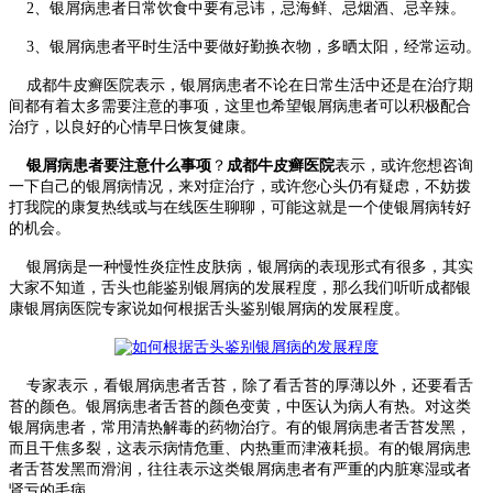
2、银屑病患者日常饮食中要有忌讳，忌海鲜、忌烟酒、忌辛辣。
3、银屑病患者平时生活中要做好勤换衣物，多晒太阳，经常运动。
成都牛皮癣医院表示，银屑病患者不论在日常生活中还是在治疗期
间都有着太多需要注意的事项，这里也希望银屑病患者可以积极配合
治疗，以良好的心情早日恢复健康。
银屑病患者要注意什么事项
？
成都牛皮癣医院
表示，或许您想咨询
一下自己的银屑病情况，来对症治疗，或许您心头仍有疑虑，不妨拨
打我院的康复热线或与在线医生聊聊，可能这就是一个使银屑病转好
的机会。
银屑病是一种慢性炎症性皮肤病，银屑病的表现形式有很多，其实
大家不知道，舌头也能鉴别银屑病的发展程度，那么我们听听成都银
康银屑病医院专家说如何根据舌头鉴别银屑病的发展程度。
专家表示，看银屑病患者舌苔，除了看舌苔的厚薄以外，还要看舌
苔的颜色。银屑病患者舌苔的颜色变黄，中医认为病人有热。对这类
银屑病患者，常用清热解毒的药物治疗。有的银屑病患者舌苔发黑，
而且干焦多裂，这表示病情危重、内热重而津液耗损。有的银屑病患
者舌苔发黑而滑润，往往表示这类银屑病患者有严重的内脏寒湿或者
肾亏的毛病。