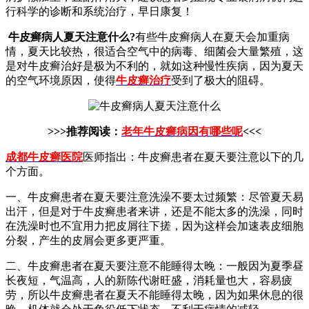
行科学的诊断和系统治疗，早日康复！
牛皮癣病人夏天注意什么?
有些牛皮癣病人在夏天会加重病
情，夏天比较热，很适合空气中的病毒、细菌会大量繁殖，这
是对牛皮癣治好是极为不利的，就如这种慢性疾病，因为夏天
的空气环境原因，使得
牛皮癣治疗
受到了极大的阻碍。
>>>推荐阅读：
老年牛皮癣病因有哪些呢
<<<
成都牛皮癣医院
医师指出：牛皮癣患者在夏天要注意以下的几
个方面。
一、牛皮癣患者在夏天要注意洗澡不要太过频繁：尽管夏天易
出汗，但是对于牛皮癣患者来讲，还是不能太多的洗澡，同时
在洗澡时也不宜用力把皮屑往下搓，因为这样会加速表皮细胞
分裂，产生的皮屑会更多更严重。
二、牛皮癣患者在夏天要注意不能睡得太晚：一般因为夏季昼
长夜短，气温高，人的新陈代谢旺盛，消耗量也大，容易疲
劳，所以牛皮癣患者在夏天不能睡得太晚，因为如果休息的很