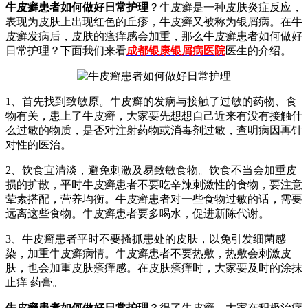
牛皮癣患者如何做好日常护理
？牛皮癣是一种皮肤炎症反应，
表现为皮肤上出现红色的丘疹，牛皮癣又被称为银屑病。在牛
皮癣发病后，皮肤的瘙痒感会加重，那么牛皮癣患者如何做好
日常护理？下面我们来看
成都银康银屑病医院
医生的介绍。
1、首先找到致敏原。牛皮癣的发病与接触了过敏的药物、食
物有关，患上了牛皮癣，大家要先想想自己近来有没有接触什
么过敏的物质，是否对注射药物或消毒剂过敏，查明病因再针
对性的医治。
2、饮食宜清淡，避免刺激及易致敏食物。饮食不当会加重皮
损的扩散，平时牛皮癣患者不要吃辛辣刺激性的食物，要注意
荤素搭配，营养均衡。牛皮癣患者对一些食物过敏的话，需要
远离这些食物。牛皮癣患者要多喝水，促进新陈代谢。
3、牛皮癣患者平时不要搔抓患处的皮肤，以免引发细菌感
染，加重牛皮癣病情。牛皮癣患者不要热敷，热敷会刺激皮
肤，也会加重皮肤瘙痒感。在皮肤瘙痒时，大家要及时的涂抹
止痒 药膏。
牛皮癣患者如何做好日常护理
？得了牛皮癣，大家在积极治疗