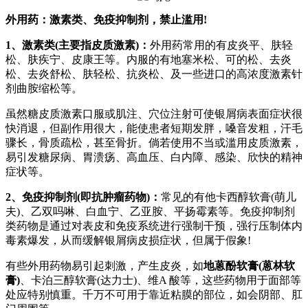
外用药：激素类、免疫抑制剂，禁止滥用!
1、激素类(主要指皮质激素)：
外用药常用的有皮炎平、肤轻
松、肤疾宁、皮康王等。内服的有地塞米松、可的松、去炎
松、去炎舒松、肤轻松、抗炎松、及一些进口的高浓度激素针
剂曲胺缩松等。
虽然糖皮质激素口服或肌注、穴位注射可使银屑病表面症状很
快消退，但副作用很大，能使患者短期发胖，嗓音发粗，汗毛
骤长，骨质疏松，甚至骨折。倘若使用不当或滥用皮质激素，
易引发糖尿病、胃溃疡、高血压、白内障、感染、欣快的精神
症状等。
2、免疫抑制剂(即抗肿瘤药物)：
常见的有他卡西醇软膏(萌儿
夫)、乙双吗啉、白血宁、乙亚胺、平扬霉素等。免疫抑制剂
类药物是通过对表皮和免疫系统进行强制干预，强行压制体内
毒素爆发，从而缓解银屑病皮损症状，但属于假象!
有些外用药物易引起刺激，产生皮炎，如
地蒽酚软膏(蒽林软
膏)
、卡泊三醇软膏(达力士)、维A 酸等，这些药物用于面部等
处应特别慎重。千万不可用于靠近粘膜的部位，如会阴部、肛