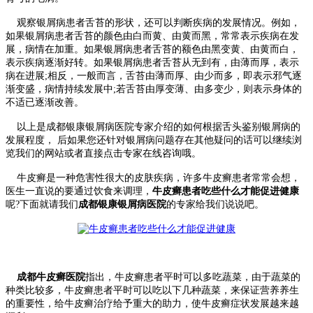
观察银屑病患者舌苔的形状，还可以判断疾病的发展情况。例如，
如果银屑病患者舌苔的颜色由白而黄、由黄而黑，常常表示疾病在发
展，病情在加重。如果银屑病患者舌苔的额色由黑变黄、由黄而白，
表示疾病逐渐好转。如果银屑病患者舌苔从无到有，由薄而厚，表示
病在进展;相反，一般而言，舌苔由薄而厚、由少而多，即表示邪气逐
渐变盛，病情持续发展中;若舌苔由厚变薄、由多变少，则表示身体的
不适已逐渐改善。
以上是成都银康银屑病医院专家介绍的如何根据舌头鉴别银屑病的
发展程度， 后如果您还针对银屑病问题存在其他疑问的话可以继续浏
览我们的网站或者直接点击专家在线咨询哦。
牛皮癣是一种危害性很大的皮肤疾病，许多牛皮癣患者常常会想，
医生一直说的要通过饮食来调理，
牛皮癣患者吃些什么才能促进健康
呢?下面就请我们
成都银康银屑病医院
的专家给我们说说吧。
成都牛皮癣医院
指出，牛皮癣患者平时可以多吃蔬菜，由于蔬菜的
种类比较多，牛皮癣患者平时可以吃以下几种蔬菜，来保证营养养生
的重要性，给牛皮癣治疗给予重大的助力，使牛皮癣症状发展越来越