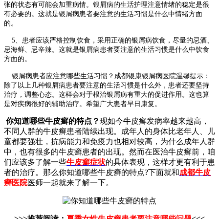
张的状态有可能会加重病情。银屑病的生活护理注意情绪的稳定是很
有必要的。这就是银屑病患者要注意的生活习惯是什么中情绪方面
的。
5、患者应该严格控制饮食，采用正确的银屑病饮食，尽量的忌酒、
忌海鲜、忌辛辣。这就是银屑病患者要注意的生活习惯是什么中饮食
方面的。
银屑病患者应注意哪些生活习惯？成都银康银屑病医院温馨提示：
除了以上几种银屑病患者要注意的生活习惯是什么外，患者还要坚持
治疗，调整心态。这样会对于根治银屑病有重大的促进作用。这也算
是对疾病很好的辅助治疗。希望广大患者早日康复。
你知道哪些牛皮癣的特点？
现如今牛皮癣发病率越来越高，
不同人群的牛皮癣患者陆续出现。成年人的身体比老年人、儿
童都要强壮，抗病能力和免疫力也相对较高，为什么成年人群
中，也有很多的牛皮癣患者的出现。然而在医治牛皮癣前，咱
们应该多了解一些
牛皮癣症状
的具体表现，这样才更有利于患
者的治疗。那么你知道哪些牛皮癣的特点?下面就和
成都牛皮
癣医院
医师一起就来了解一下。
>>>推荐阅读：
夏季女性牛皮癣患者要注意哪些问题
<<<