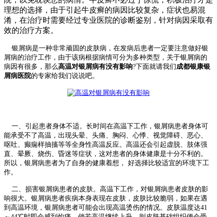
理想的选择，由于引起牛皮癣的病因比较复杂，症状也易混
淆，在治疗时需要经过专业医院的诊断鉴别，针对病因采取有
效的治疗方案。
银屑病是一种非常顽固的皮肤病，在发病后患者一定要注意做好银
屑病的治疗工作，由于该病根据病情可分为多种类型，关于银屑病的
病因有很多，那么
高温对银屑病有没有影响
?下面就请我们
成都银康银
屑病医院
的专家给我们说说吧。
一、引起患者身体不适。长时间在高温下工作，银屑病患者身体可
能承受不了高温，出现头晕、头痛、胸闷、心悸、视觉障碍、恶心、
呕吐、癫痫样抽搐等等全身性高温反应。高温还会引起虚脱、肢体强
直、晕厥、烧伤、昏迷等症状，这对患者的身体健康是十分不利的。
所以，银屑病患者为了自身的健康着想， 好选择比较适宜的环境下工
作。
二、损害银屑病患者的皮肤。高温下工作，对银屑病患者皮肤的影
响很大。银屑病患者疾病本身表现在皮肤，皮肤比较脆弱，如果在遇
到高温环境，银屑病患者可能会出现高温烫伤的情况。皮肤温度达41
～44℃时即会感到灼痛，倘若高温继续上升，则皮肤基础组织便会受