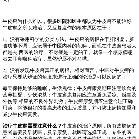
牛皮癣为什么难以，很多医院和医生都认为牛皮癣不能治好，
牛皮癣之所以难治，又反复发作的根本原因在于：
1。没有采用科学的分类方法。牛皮癣的病根在于肝阴虚，脏
腑功能不调，应该属于中医内科的范畴，而现在牛皮癣患者大
都是去 西医的治疗，不对症是一定的了。就像一个糖尿病患
者去耳鼻喉科治疗，显然驴唇不对马嘴。
2。没有发现牛皮癣真正的病根。相对而言，中医对牛皮癣的
治疗只要从辨证的角度来进行正确的论治是可以疾病的；
每天保持足够的睡眠，生活规律；牛皮癣康复期应注意饮食的
营养搭配，少饮浓茶；牛皮癣康复期应注意避免受凉、感冒及
外伤等 相应的不良外界刺激；牛皮癣康复期应注意合理正确
用药，将能很好的提高患者的生活质量，并可防止病情加重和
减少牛皮癣复发。
治疗牛皮癣需要注意什么？
牛皮癣的治疗原则，所有皮肤病的
患者需要及早就医，及早康复。就医请选择正规、专业的医
院，以免耽误您的病情。牛皮癣不必过于惊慌，积极治疗才是