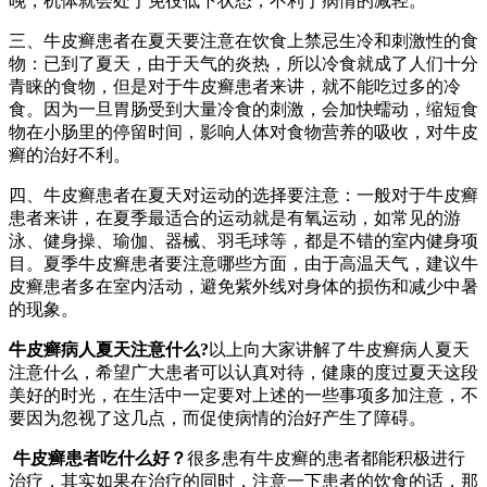
晚，机体就会处于免役低下状态，不利于病情的减轻。
三、牛皮癣患者在夏天要注意在饮食上禁忌生冷和刺激性的食
物：已到了夏天，由于天气的炎热，所以冷食就成了人们十分
青睐的食物，但是对于牛皮癣患者来讲，就不能吃过多的冷
食。因为一旦胃肠受到大量冷食的刺激，会加快蠕动，缩短食
物在小肠里的停留时间，影响人体对食物营养的吸收，对牛皮
癣的治好不利。
四、牛皮癣患者在夏天对运动的选择要注意：一般对于牛皮癣
患者来讲，在夏季最适合的运动就是有氧运动，如常见的游
泳、健身操、瑜伽、器械、羽毛球等，都是不错的室内健身项
目。夏季牛皮癣患者要注意哪些方面，由于高温天气，建议牛
皮癣患者多在室内活动，避免紫外线对身体的损伤和减少中暑
的现象。
牛皮癣病人夏天注意什么?
以上向大家讲解了牛皮癣病人夏天
注意什么，希望广大患者可以认真对待，健康的度过夏天这段
美好的时光，在生活中一定要对上述的一些事项多加注意，不
要因为忽视了这几点，而促使病情的治好产生了障碍。
牛皮癣患者吃什么好？
很多患有牛皮癣的患者都能积极进行
治疗，其实如果在治疗的同时，注意一下患者的饮食的话，那