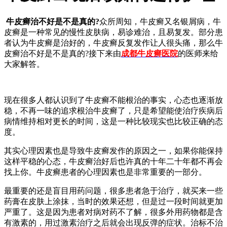
牛皮癣治不好是不是真的?
众所周知，牛皮癣又名银屑病，牛
皮癣是一种常见的慢性皮肤病，易诊难治，且易复发。部分患
者认为牛皮癣是治好的，牛皮癣反复发作让人很头痛，那么牛
皮癣治不好是不是真的?接下来由
成都牛皮癣医院
的医师来给
大家解答。
现在很多人都认识到了牛皮癣不能根治的事实，心态也逐渐放
稳，不再一味的追求根治牛皮癣了，只是希望能使治疗疾病后
病情维持相对更长的时间，这是一种比较现实也比较正确的态
度。
其实心理因素也是导致牛皮癣发作的原因之一，如果你能保持
这样平稳的心态，牛皮癣治好后也许真的十年二十年都不再会
找上你。牛皮癣患者的心理因素也是非常重要的一部分。
最重要的还是盲目用药问题，很多患者急于治疗，就买来一些
药膏在皮肤上涂抹，当时的效果还想，但是过一段时间就更加
严重了。这是因为患者对病对药不了解，很多外用药物都是含
有激素的，用过激素治疗之后就会出现反弹的症状。治标不治