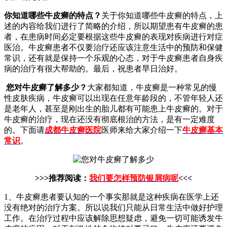
你知道哪些牛皮癣的特点？
关于你知道哪些牛皮癣的特点，上
述的内容给我们进行了简略的介绍，所以期望患有牛皮癣的患
者，在患病时间必定要根据这些牛皮癣的表现对疾病进行对症
医治。牛皮癣患者不仅要治疗还应该注意生活中的预防和保健
常识，还有就是保持一个乐观的心态，对于牛皮癣患者自身疾
病的治疗有很大帮助的。最后，祝患者早日治好。
您对牛皮癣了解多少？
大家都知道，牛皮癣是一种常见的慢
性皮肤疾病，牛皮癣可以出现在任意年龄段的，不管年轻人还
是老年人，甚至是刚出生的胎儿都有可能患上牛皮癣的。对于
牛皮癣的治疗，现在还没有彻底根治的方法，是有一定难度
的。下面请
成都牛皮癣医院
医师来给大家介绍一下
牛皮癣基本
常识
。
>>>推荐阅读：
我们要怎样预防银屑病呢
<<<
1、牛皮癣患者要认知的一个事实那就是这种疾病在医学上还
没有绝对的治疗方案。所以说我们只能从日常生活中做好护理
工作。在治疗过程中应该解除思想疑虑，避免一切可能诱发牛