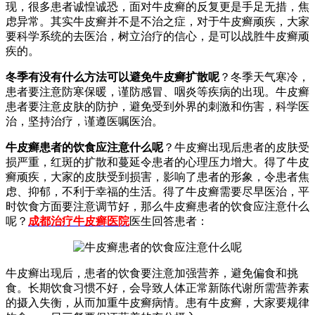
现，很多患者诚惶诚恐，面对牛皮癣的反复更是手足无措，焦
虑异常。其实牛皮癣并不是不治之症，对于牛皮癣顽疾，大家
要科学系统的去医治，树立治疗的信心，是可以战胜牛皮癣顽
疾的。
冬季有没有什么方法可以避免牛皮癣扩散呢
？冬季天气寒冷，
患者要注意防寒保暖，谨防感冒、咽炎等疾病的出现。牛皮癣
患者要注意皮肤的防护，避免受到外界的刺激和伤害，科学医
治，坚持治疗，谨遵医嘱医治。
牛皮癣患者的饮食应注意什么呢
？牛皮癣出现后患者的皮肤受
损严重，红斑的扩散和蔓延令患者的心理压力增大。得了牛皮
癣顽疾，大家的皮肤受到损害，影响了患者的形象，令患者焦
虑、抑郁，不利于幸福的生活。得了牛皮癣需要尽早医治，平
时饮食方面要注意调节好，那么牛皮癣患者的饮食应注意什么
呢？
成都治疗牛皮癣医院
医生回答患者：
牛皮癣出现后，患者的饮食要注意加强营养，避免偏食和挑
食。长期饮食习惯不好，会导致人体正常新陈代谢所需营养素
的摄入失衡，从而加重牛皮癣病情。患有牛皮癣，大家要规律