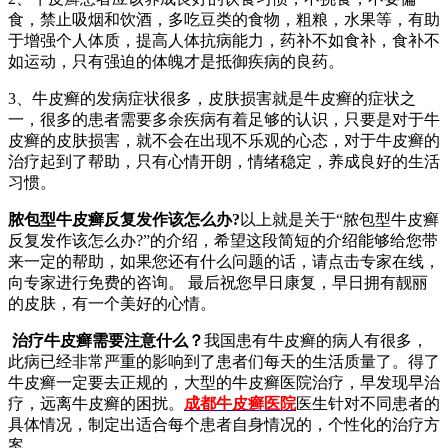
食，禁止吸烟和饮酒，多吃豆类的食物，粗粮，水果等，有助
于增强个人体质，提高人体抗病能力，药补不如食补，食补不
如运动，只有强迫的体魄才是抵御疾病的良药。
3、牛皮癣的发病症状很多，皮肤损害就是牛皮癣的症状之
一，很多的患者需要多余疾病有着足够的认识，只要是对于牛
皮癣的皮肤损害，就不会在出现不乐观的心态，对于牛皮癣的
治疗起到了帮助，只有心情开朗，情绪稳定，养成良好的生活
习惯。
脓包型牛皮癣反复发作该怎么办?
以上就是关于“脓包型牛皮癣
反复发作该怎么办?”的介绍，希望这段简短的介绍能够给您带
来一定的帮助，如果您还有什么问题的话，请点击专家在线，
向专家进行免费的咨询。 最后祝您早日康复，早日拥有靓丽
的皮肤，有一个美好的心情。
治疗牛皮癣需要注意什么？
我国患有牛皮癣的病人有很多，
此病已经非常严重的影响到了患者们每天的生活质量了。得了
牛皮癣一定要去正规的，大型的牛皮癣医院治疗，早发现早治
疗，远离牛皮癣的困扰。
成都牛皮癣医院
医生针对不同患者的
具体情况，制定出适合每个患者自身情况的，个性化的治疗方
案。