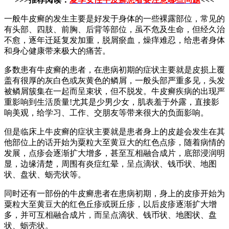
一般牛皮癣的发生主要是好发于身体的一些裸露部位，常见的
有头部、四肢、前胸、后背等部位，虽不危及生命，但经久治
不愈，逐年迁延复发加重，脱屑瘀血，燥痒难忍，给患者身体
和身心健康带来极大的痛苦。
多数患有牛皮癣的患者，在患病初期的症状主要就是皮损上覆
盖有很厚的灰白色或灰黄色的鳞屑，一般头部严重多见，头发
被鳞屑簇集在一起而呈束状，但不脱发。牛皮癣疾病的出现严
重影响到生活质量!尤其是少男少女，肌表羞于外露，直接影
响美观，给学习、工作、交朋友等带来很大的负面影响。
但是临床上牛皮癣的症状主要就是患者身上的皮趁会发生在其
他部位上的话开始为粟粒大至黄豆大的红色点疹，随着病情的
发展，点疹会逐渐扩大增多，甚至互相融合成片，底部浸润明
显，边缘清楚，周围有炎症红晕，呈点滴状、钱币状、地图
状、盘状、蛎壳状等。
同时还有一部份的牛皮癣患者在患病初期，身上的皮疹开始为
粟粒大至黄豆大的红色丘疹或斑丘疹，以后皮疹逐渐扩大增
多，并可互相融合成片，而呈点滴状、钱币状、地图状、盘
状、蛎壳状。