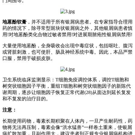
门周围等。
地蒽酚软膏
，并不适用于所有银屑病患者。在专家指导合理用
药的情况下，除寻常型斑块状银屑病之外，其他银屑病患者慎
用!对地蒽酚类化合物过敏者禁用!对进展期脓疱性银屑病禁用!
大量使用地蒽酚，全身吸收会出现中毒症状，包括呕吐、腹泻
或肾脏刺激，也可使肝、肠及神经系统中毒。因此，本品严禁
口服，禁用于破损皮肤。
卫生系统临床监测显示：T细胞免疫调控体系，调控T细胞和
树突状细胞因子平衡，重组T细胞和树突状细胞因子的新陈代
谢周期，逐步让细胞因子恢复正常代谢(28)从面达到延长复发
和不复发的治疗目的。
注意：
长期使用药物，毒素长期积聚在人体内，一旦产生耐药性，药
物将无法再压制，毒素会像“洪水猛兽”一样卷土重来，使银屑
病扩散加重，且副作用大，建议患者到正规专业银屑病机构进