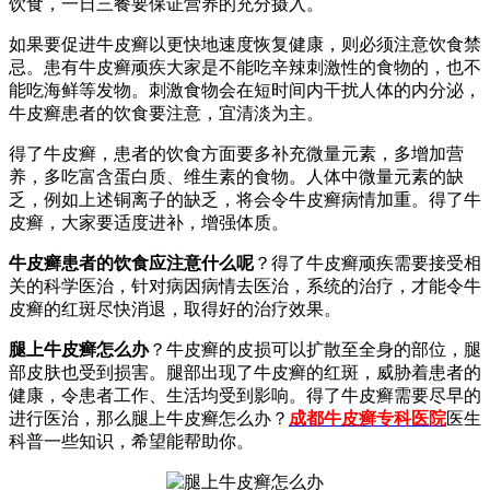
饮食，一日三餐要保证营养的充分摄入。
如果要促进牛皮癣以更快地速度恢复健康，则必须注意饮食禁
忌。患有牛皮癣顽疾大家是不能吃辛辣刺激性的食物的，也不
能吃海鲜等发物。刺激食物会在短时间内干扰人体的内分泌，
牛皮癣患者的饮食要注意，宜清淡为主。
得了牛皮癣，患者的饮食方面要多补充微量元素，多增加营
养，多吃富含蛋白质、维生素的食物。人体中微量元素的缺
乏，例如上述铜离子的缺乏，将会令牛皮癣病情加重。得了牛
皮癣，大家要适度进补，增强体质。
牛皮癣患者的饮食应注意什么呢
？得了牛皮癣顽疾需要接受相
关的科学医治，针对病因病情去医治，系统的治疗，才能令牛
皮癣的红斑尽快消退，取得好的治疗效果。
腿上牛皮癣怎么办
？牛皮癣的皮损可以扩散至全身的部位，腿
部皮肤也受到损害。腿部出现了牛皮癣的红斑，威胁着患者的
健康，令患者工作、生活均受到影响。得了牛皮癣需要尽早的
进行医治，那么腿上牛皮癣怎么办？
成都牛皮癣专科医院
医生
科普一些知识，希望能帮助你。