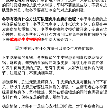
的同时要避免给皮肤带来刺激，平时不要搔抓皮肤，不要令皮
肤受到外伤，秋冬季要谨防冷空气对皮肤的刺激。
冬季有没有什么方法可以避免牛皮癣扩散呢
？冬季牛皮癣的皮
损容易反复发作，冬季天气寒冷，人体抵抗力下降，容易令牛
皮癣病情加重和反复。冬季牛皮癣的皮损扩散开来，令患者忧
心忡忡。那么冬季有没有什么方法可以避免牛皮癣扩散呢？接
下来
成都治牛皮癣医院
医生给大家介绍下。
不要吃辛辣的食物。冬季很多的牛皮癣患者都喜欢吃麻辣火
锅，麻辣烫。辛辣的食物容易刺激皮肤，导致毛细血管扩张，
引发牛皮癣皮损的扩散。患有牛皮癣，大家要注意饮食的调
节，注意忌口，不要抽烟喝酒。
加强锻炼，胜过无数圣药良方。牛皮癣的反复与抵抗力低下有
关，所以牛皮癣患者要注意体质的增强。牛皮癣患者在冬季要
经常锻炼身体，坚持锻炼，另外在积极锻炼的同时也需要合理
安排作息，保持充足的睡眠，规律作息。
稳定情绪，才能有十足信心应对红斑扩散。对于牛皮癣的出