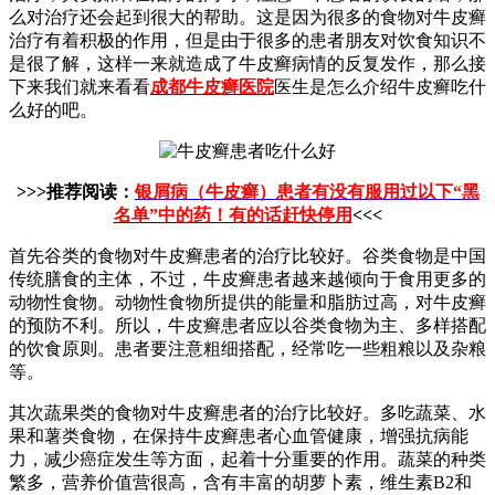
么对治疗还会起到很大的帮助。这是因为很多的食物对牛皮癣
治疗有着积极的作用，但是由于很多的患者朋友对饮食知识不
是很了解，这样一来就造成了牛皮癣病情的反复发作，那么接
下来我们就来看看
成都牛皮癣医院
医生是怎么介绍牛皮癣吃什
么好的吧。
>>>推荐阅读：
银屑病（牛皮癣）患者有没有服用过以下“黑
名单”中的药！有的话赶快停用
<<<
首先谷类的食物对牛皮癣患者的治疗比较好。谷类食物是中国
传统膳食的主体，不过，牛皮癣患者越来越倾向于食用更多的
动物性食物。动物性食物所提供的能量和脂肪过高，对牛皮癣
的预防不利。所以，牛皮癣患者应以谷类食物为主、多样搭配
的饮食原则。患者要注意粗细搭配，经常吃一些粗粮以及杂粮
等。
其次蔬果类的食物对牛皮癣患者的治疗比较好。多吃蔬菜、水
果和薯类食物，在保持牛皮癣患者心血管健康，增强抗病能
力，减少癌症发生等方面，起着十分重要的作用。蔬菜的种类
繁多，营养价值营很高，含有丰富的胡萝卜素，维生素B2和