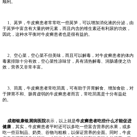
顺利。
1、莴笋，牛皮癣患者常常吃一些莴笋，可以增加消化液的分泌，由
于莴笋中富含有大量的钾元素，而且内含的维生素还有利尿的功效，
因此，这种水平衡对牛皮癣患者也是很有益的。
2、空心菜，空心菜不但美味，而且可以解毒，对牛皮癣患者的体内
毒素排除十分有效，空心菜性凉味甘，具有清热解毒、润肠通便之功
效，营养又非常丰富。
3、茼蒿，牛皮癣患者常吃茼蒿，可有助于开胃解食、增加食欲，对
于脾胃不和、肠胃虚弱的牛皮癣患者而言，常吃茼蒿是十分有益处
的。
成都银康银屑病医院
表示，以上就是
牛皮癣患者吃些什么才能促进
健康
，其实，牛皮癣患者平时还可以多吃一些富含营养的水果，或多
吃一些豆制品、奶类、谷物与粗粮，以保证营养的全面。同时，牛皮