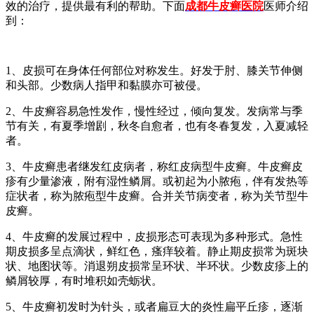
效的治疗，提供最有利的帮助。下面
成都牛皮癣医院
医师介绍
到：
1、皮损可在身体任何部位对称发生。好发于肘、膝关节伸侧
和头部。少数病人指甲和黏膜亦可被侵。
2、牛皮癣容易急性发作，慢性经过，倾向复发。发病常与季
节有关，有夏季增剧，秋冬自愈者，也有冬春复发，入夏减轻
者。
3、牛皮癣患者继发红皮病者，称红皮病型牛皮癣。牛皮癣皮
疹有少量渗液，附有湿性鳞屑。或初起为小脓疱，伴有发热等
症状者，称为脓疱型牛皮癣。合并关节病变者，称为关节型牛
皮癣。
4、牛皮癣的发展过程中，皮损形态可表现为多种形式。急性
期皮损多呈点滴状，鲜红色，瘙痒较着。静止期皮损常为斑块
状、地图状等。消退朔皮损常呈环状、半环状。少数皮疹上的
鳞屑较厚，有时堆积如壳蛎状。
5、牛皮癣初发时为针头，或者扁豆大的炎性扁平丘疹，逐渐