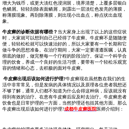
增大为钱币，或更大淡红色浸润斑，境界清楚，上覆多层银白
色鳞屑。轻轻刮除表面鳞屑，则霹出一层淡红色发亮的薄膜，
称薄膜现象。再刮除薄膜，则出现小出血点，称点状出血现
象。
牛皮癣的诊断依据有哪些？
当大家身上出现了以上的这些症状
时，大家就可以想到自己已经得了牛皮癣。牛皮癣不是随随便
便，轻轻松松就可以快速治好的，所以大家要有一个长期和它
做斗争的思想准备。在治疗期间，大家一定要谨遵医嘱，认真
彻底的做好，做完整每一个疗程的阶段治疗。保证一个科学合
理的饮食，养成一个良好的生活习惯，要带有一个轻松乐观宽
容的情绪和心态，去积极的面对牛皮癣。
牛皮癣出现后该如何进行护理?
牛皮癣现在虽然数在我们的生
活中非常常见，但是发病的具体情况以及原理各位患者我想还
不够了解，通常人们都不知道为什么会得这种病，应该就没有
得到有效的治疗。在患有牛皮癣后应及时去治疗。牛皮癣患者
饮食也是日常护理的一方面，当然护理还包括其他方面。那么
牛皮癣出现后该如何进行护理?
成都牛皮癣医院
医师介绍到：