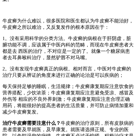
牛皮癣为什么难以，很多医院和医生都认为牛皮癣不能治好，
牛皮癣之所以难治，又反复发作的根本原因在于：
1。没有采用科学的分类方法。牛皮癣的病根在于肝阴虚，脏
腑功能不调，应该属于中医内科的范畴，而现在牛皮癣患者大
都是去 西医的治疗，不对症是一定的了。就像一个糖尿病患
者去耳鼻喉科治疗，显然驴唇不对马嘴。
2。没有发现牛皮癣真正的病根。相对而言，中医对牛皮癣的
治疗只要从辨证的角度来进行正确的论治是可以疾病的；
每天保持足够的睡眠，生活规律；牛皮癣康复期应注意饮食的
营养搭配，少饮浓茶；牛皮癣康复期应注意避免受凉、感冒及
外伤等 相应的不良外界刺激；牛皮癣康复期应注意合理正确
用药，将能很好的提高患者的生活质量，并可防止病情加重和
减少牛皮癣复发。
治疗牛皮癣需要注意什么？
牛皮癣的治疗原则，所有皮肤病的
患者需要及早就医，及早康复。就医请选择正规、专业的医
院，以免耽误您的病情。牛皮癣不必过于惊慌，积极治疗才是