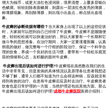
增大为钱币，或更大淡红色浸润斑，境界清楚，上覆多层银白
色鳞屑。轻轻刮除表面鳞屑，则霹出一层淡红色发亮的薄膜，
称薄膜现象。再刮除薄膜，则出现小出血点，称点状出血现
象。
牛皮癣的诊断依据有哪些？
当大家身上出现了以上的这些症状
时，大家就可以想到自己已经得了牛皮癣。牛皮癣不是随随便
便，轻轻松松就可以快速治好的，所以大家要有一个长期和它
做斗争的思想准备。在治疗期间，大家一定要谨遵医嘱，认真
彻底的做好，做完整每一个疗程的阶段治疗。保证一个科学合
理的饮食，养成一个良好的生活习惯，要带有一个轻松乐观宽
容的情绪和心态，去积极的面对牛皮癣。
牛皮癣出现后该如何进行护理?
牛皮癣现在虽然数在我们的生
活中非常常见，但是发病的具体情况以及原理各位患者我想还
不够了解，通常人们都不知道为什么会得这种病，应该就没有
得到有效的治疗。在患有牛皮癣后应及时去治疗。牛皮癣患者
饮食也是日常护理的一方面，当然护理还包括其他方面。那么
牛皮癣出现后该如何进行护理?
成都牛皮癣医院
医师介绍到：