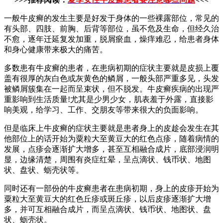
一般牛皮癣的发生主要是好发于身体的一些裸露部位，常见的
有头部、四肢、前胸、后背等部位，虽不危及生命，但经久治
不愈，逐年迁延复发加重，脱屑瘀血，燥痒难忍，给患者身体
和身心健康带来极大的痛苦。
多数患有牛皮癣的患者，在患病初期的症状主要就是皮损上覆
盖有很厚的灰白色或灰黄色的鳞屑，一般头部严重多见，头发
被鳞屑簇集在一起而呈束状，但不脱发。牛皮癣疾病的出现严
重影响到生活质量!尤其是少男少女，肌表羞于外露，直接影
响美观，给学习、工作、交朋友等带来很大的负面影响。
但是临床上牛皮癣的症状主要就是患者身上的皮趁会发生在其
他部位上的话开始为粟粒大至黄豆大的红色点疹，随着病情的
发展，点疹会逐渐扩大增多，甚至互相融合成片，底部浸润明
显，边缘清楚，周围有炎症红晕，呈点滴状、钱币状、地图
状、盘状、蛎壳状等。
同时还有一部份的牛皮癣患者在患病初期，身上的皮疹开始为
粟粒大至黄豆大的红色丘疹或斑丘疹，以后皮疹逐渐扩大增
多，并可互相融合成片，而呈点滴状、钱币状、地图状、盘
状、蛎壳状。