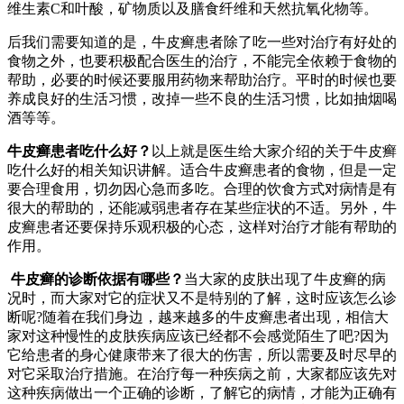
维生素C和叶酸，矿物质以及膳食纤维和天然抗氧化物等。
后我们需要知道的是，牛皮癣患者除了吃一些对治疗有好处的
食物之外，也要积极配合医生的治疗，不能完全依赖于食物的
帮助，必要的时候还要服用药物来帮助治疗。平时的时候也要
养成良好的生活习惯，改掉一些不良的生活习惯，比如抽烟喝
酒等等。
牛皮癣患者吃什么好？
以上就是医生给大家介绍的关于牛皮癣
吃什么好的相关知识讲解。适合牛皮癣患者的食物，但是一定
要合理食用，切勿因心急而多吃。合理的饮食方式对病情是有
很大的帮助的，还能减弱患者存在某些症状的不适。另外，牛
皮癣患者还要保持乐观积极的心态，这样对治疗才能有帮助的
作用。
牛皮癣的诊断依据有哪些？
当大家的皮肤出现了牛皮癣的病
况时，而大家对它的症状又不是特别的了解，这时应该怎么诊
断呢?随着在我们身边，越来越多的牛皮癣患者出现，相信大
家对这种慢性的皮肤疾病应该已经都不会感觉陌生了吧?因为
它给患者的身心健康带来了很大的伤害，所以需要及时尽早的
对它采取治疗措施。在治疗每一种疾病之前，大家都应该先对
这种疾病做出一个正确的诊断，了解它的病情，才能为正确有