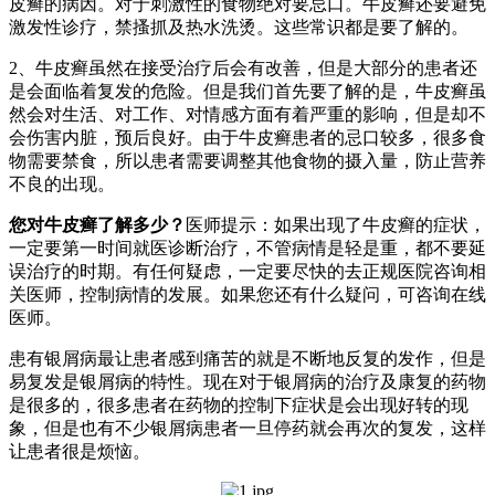
皮癣的病因。对于刺激性的食物绝对要忌口。牛皮癣还要避免
激发性诊疗，禁搔抓及热水洗烫。这些常识都是要了解的。
2、牛皮癣虽然在接受治疗后会有改善，但是大部分的患者还
是会面临着复发的危险。但是我们首先要了解的是，牛皮癣虽
然会对生活、对工作、对情感方面有着严重的影响，但是却不
会伤害内脏，预后良好。由于牛皮癣患者的忌口较多，很多食
物需要禁食，所以患者需要调整其他食物的摄入量，防止营养
不良的出现。
您对牛皮癣了解多少？
医师提示：如果出现了牛皮癣的症状，
一定要第一时间就医诊断治疗，不管病情是轻是重，都不要延
误治疗的时期。有任何疑虑，一定要尽快的去正规医院咨询相
关医师，控制病情的发展。如果您还有什么疑问，可咨询在线
医师。
患有银屑病最让患者感到痛苦的就是不断地反复的发作，但是
易复发是银屑病的特性。现在对于银屑病的治疗及康复的药物
是很多的，很多患者在药物的控制下症状是会出现好转的现
象，但是也有不少银屑病患者一旦停药就会再次的复发，这样
让患者很是烦恼。