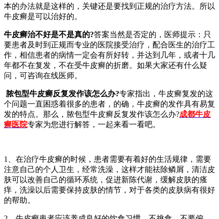
本的办法就是这样的，关键还是要找到正规的治疗方法。所以
牛皮癣是可以治好的。
牛皮癣治不好是不是真的?
答案当然是否定的，医师提示：只
要患者及时到正规而专业的医院接受治疗，配合医生的治疗工
作，相信患者的病情一定会有所好转，并达到几年，或者十几
年都不在复发，不在受牛皮癣的折磨。如果大家还有什么疑
问，可咨询在线医师。
脓包型牛皮癣反复发作该怎么办?
专家指出，牛皮癣复发的这
个问题一直困惑着很多的患者，的确，牛皮癣的发作具有易复
发的特点。那么，脓包型牛皮癣反复发作该怎么办?
成都牛皮
癣医院
专家为您进行解答，一起来看一看吧。
1、在治疗牛皮癣的时候，患者需要有着好的生活规律，需要
注意自己的个人卫生，经常洗澡，这样才能祛除鳞屑，清洁皮
肤可以改善自己的循环系统，促进新陈代谢，缓解皮肤的瘙
痒，洗澡以后需要保持皮肤的情节，对于各类的皮肤病有很好
的帮助。
2、牛皮癣患者应该养成良好的饮食习惯，不挑食，不要偏