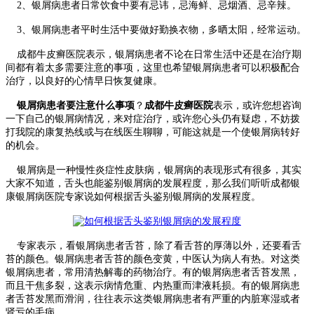
2、银屑病患者日常饮食中要有忌讳，忌海鲜、忌烟酒、忌辛辣。
3、银屑病患者平时生活中要做好勤换衣物，多晒太阳，经常运动。
成都牛皮癣医院表示，银屑病患者不论在日常生活中还是在治疗期
间都有着太多需要注意的事项，这里也希望银屑病患者可以积极配合
治疗，以良好的心情早日恢复健康。
银屑病患者要注意什么事项
？
成都牛皮癣医院
表示，或许您想咨询
一下自己的银屑病情况，来对症治疗，或许您心头仍有疑虑，不妨拨
打我院的康复热线或与在线医生聊聊，可能这就是一个使银屑病转好
的机会。
银屑病是一种慢性炎症性皮肤病，银屑病的表现形式有很多，其实
大家不知道，舌头也能鉴别银屑病的发展程度，那么我们听听成都银
康银屑病医院专家说如何根据舌头鉴别银屑病的发展程度。
专家表示，看银屑病患者舌苔，除了看舌苔的厚薄以外，还要看舌
苔的颜色。银屑病患者舌苔的颜色变黄，中医认为病人有热。对这类
银屑病患者，常用清热解毒的药物治疗。有的银屑病患者舌苔发黑，
而且干焦多裂，这表示病情危重、内热重而津液耗损。有的银屑病患
者舌苔发黑而滑润，往往表示这类银屑病患者有严重的内脏寒湿或者
肾亏的毛病。