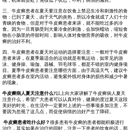
晚，机体就会处于免役低下状态，不利于病情的减轻。
三、牛皮癣患者在夏天要注意在饮食上禁忌生冷和刺激性的食
物：已到了夏天，由于天气的炎热，所以冷食就成了人们十分
青睐的食物，但是对于牛皮癣患者来讲，就不能吃过多的冷
食。因为一旦胃肠受到大量冷食的刺激，会加快蠕动，缩短食
物在小肠里的停留时间，影响人体对食物营养的吸收，对牛皮
癣的治好不利。
四、牛皮癣患者在夏天对运动的选择要注意：一般对于牛皮癣
患者来讲，在夏季最适合的运动就是有氧运动，如常见的游
泳、健身操、瑜伽、器械、羽毛球等，都是不错的室内健身项
目。夏季牛皮癣患者要注意哪些方面，由于高温天气，建议牛
皮癣患者多在室内活动，避免紫外线对身体的损伤和减少中暑
的现象。
牛皮癣病人夏天注意什么?
以上向大家讲解了牛皮癣病人夏天
注意什么，希望广大患者可以认真对待，健康的度过夏天这段
美好的时光，在生活中一定要对上述的一些事项多加注意，不
要因为忽视了这几点，而促使病情的治好产生了障碍。
牛皮癣患者吃什么好？
很多患有牛皮癣的患者都能积极进行
治疗，其实如果在治疗的同时，注意一下患者的饮食的话，那