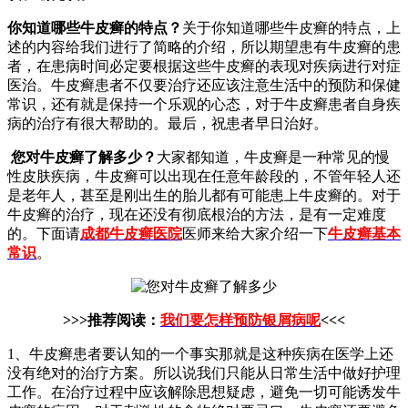
你知道哪些牛皮癣的特点？
关于你知道哪些牛皮癣的特点，上
述的内容给我们进行了简略的介绍，所以期望患有牛皮癣的患
者，在患病时间必定要根据这些牛皮癣的表现对疾病进行对症
医治。牛皮癣患者不仅要治疗还应该注意生活中的预防和保健
常识，还有就是保持一个乐观的心态，对于牛皮癣患者自身疾
病的治疗有很大帮助的。最后，祝患者早日治好。
您对牛皮癣了解多少？
大家都知道，牛皮癣是一种常见的慢
性皮肤疾病，牛皮癣可以出现在任意年龄段的，不管年轻人还
是老年人，甚至是刚出生的胎儿都有可能患上牛皮癣的。对于
牛皮癣的治疗，现在还没有彻底根治的方法，是有一定难度
的。下面请
成都牛皮癣医院
医师来给大家介绍一下
牛皮癣基本
常识
。
>>>推荐阅读：
我们要怎样预防银屑病呢
<<<
1、牛皮癣患者要认知的一个事实那就是这种疾病在医学上还
没有绝对的治疗方案。所以说我们只能从日常生活中做好护理
工作。在治疗过程中应该解除思想疑虑，避免一切可能诱发牛