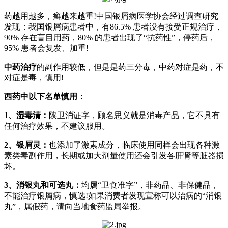
药越用越多，癣越来越重!中国银屑病医学协会经过调查研究
发现：我国银屑病患者中，有86.5% 患者没有接受正规治疗，
90% 存在盲目用药，80% 的患者出现了“抗药性”，停药后，
95% 患者会复发、加重!
中药治疗
的副作用较低，但是是药三分毒，中药对症是药，不
对症是毒，慎用!
西药中以下名单慎用：
1、湿毒清：
陕卫消证字，顾名思义就是消毒产品，它不具有
任何治疗效果，不建议服用。
2、银屑灵：
也添加了激素成分，临床使用同样会出现各种激
素类毒副作用，长期或加大剂量使用还会引发各肝肾等脏器损
坏。
3、消银丸和可选丸：
均属“卫食准字”，非药品、非保健品，
不能治疗银屑病，慎选!如果消费者发现宣称可以治病的“消银
丸”，属假药，请向当地食药监局举报。