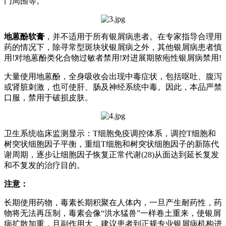
门周围等。
地蒽酚软膏
，并不适用于所有银屑病患者。在专家指导合理用
药的情况下，除寻常型斑块状银屑病之外，其他银屑病患者慎
用!对地蒽酚类化合物过敏者禁用!对进展期脓疱性银屑病禁用!
大量使用地蒽酚，全身吸收会出现中毒症状，包括呕吐、腹泻
或肾脏刺激，也可使肝、肠及神经系统中毒。因此，本品严禁
口服，禁用于破损皮肤。
卫生系统临床监测显示：T细胞免疫调控体系，调控T细胞和
树突状细胞因子平衡，重组T细胞和树突状细胞因子的新陈代
谢周期，逐步让细胞因子恢复正常代谢(28)从面达到延长复发
和不复发的治疗目的。
注意：
长期使用药物，毒素长期积聚在人体内，一旦产生耐药性，药
物将无法再压制，毒素会像“洪水猛兽”一样卷土重来，使银屑
病扩散加重，且副作用大，建议患者到正规专业银屑病机构进