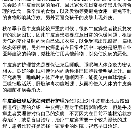
先会影响牛皮癣疾病的治好。因此家长在日常要使患儿保持合
理的饮食，像辛辣的食物，以及发物等要避免食用，避免不利
的食物影响其疗效。另外要避免孩子的皮肤出现外伤。
秋冬季节是牛皮癣比较严重的时候，很多牛皮癣患者被反复发
作的疾病困扰，因此牛皮癣患者要注意日常的保暖问题，根据
天气的变化及时的为自己添加衣服，以免受凉出现感冒、扁桃
体炎等疾病。另外牛皮癣患者在日常生活中比较好是服用专业
医师建议的药物，减杜绝使用其他药物，以免使疾病的恶化。
牛皮癣的护理首先是要保证充足睡眠。睡眠与人体免疫力密切
相关。良好的睡眠可使体内的两种淋巴细胞数量明显上升。而
研究表明，睡眠时人体产生的睡眠因子，能促使白血球增多，
巨噬细胞活跃，肝脏解毒功能增强，从而将侵入人体的牛皮癣
的细菌和病毒消灭。
牛皮癣出现后该如何进行护理?
经过以上对牛皮癣出现后该如
何进行护理的介绍，牛皮癣护理对于病情影响很大，但是牛皮
癣患者要理智对待自己的疾病，不要因为在目前不能根治就放
弃治疗，或是盲目治疗，治疗牛皮癣需要一个较为漫长的过
程，患者比较好是选择一家专业的医院，祝您早日治好。