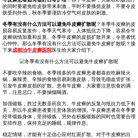
的同时要避免给皮肤带来刺激，平时不要搔抓皮肤，不要令皮
肤受到外伤，秋冬季要谨防冷空气对皮肤的刺激。
冬季有没有什么方法可以避免牛皮癣扩散呢
？冬季牛皮癣的皮
损容易反复发作，冬季天气寒冷，人体抵抗力下降，容易令牛
皮癣病情加重和反复。冬季牛皮癣的皮损扩散开来，令患者忧
心忡忡。那么冬季有没有什么方法可以避免牛皮癣扩散呢？接
下来
成都治牛皮癣医院
医生给大家介绍下。
不要吃辛辣的食物。冬季很多的牛皮癣患者都喜欢吃麻辣火
锅，麻辣烫。辛辣的食物容易刺激皮肤，导致毛细血管扩张，
引发牛皮癣皮损的扩散。患有牛皮癣，大家要注意饮食的调
节，注意忌口，不要抽烟喝酒。
加强锻炼，胜过无数圣药良方。牛皮癣的反复与抵抗力低下有
关，所以牛皮癣患者要注意体质的增强。牛皮癣患者在冬季要
经常锻炼身体，坚持锻炼，另外在积极锻炼的同时也需要合理
安排作息，保持充足的睡眠，规律作息。
稳定情绪，才能有十足信心应对红斑扩散。对于牛皮癣的出