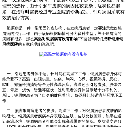
理想的选择，由于引起牛皮癣的病因比较复杂，症状也易混
淆，在治疗时需要经过专业医院的诊断鉴别，针对病因采取有
效的治疗方案。
银屑病是一种非常顽固的皮肤病，在发病后患者一定要注意做好银
屑病的治疗工作，由于该病根据病情可分为多种类型，关于银屑病的
病因有很多，那么
高温对银屑病有没有影响
?下面就请我们
成都银康银
屑病医院
的专家给我们说说吧。
一、引起患者身体不适。长时间在高温下工作，银屑病患者身体可
能承受不了高温，出现头晕、头痛、胸闷、心悸、视觉障碍、恶心、
呕吐、癫痫样抽搐等等全身性高温反应。高温还会引起虚脱、肢体强
直、晕厥、烧伤、昏迷等症状，这对患者的身体健康是十分不利的。
所以，银屑病患者为了自身的健康着想， 好选择比较适宜的环境下工
作。
二、损害银屑病患者的皮肤。高温下工作，对银屑病患者皮肤的影
响很大。银屑病患者疾病本身表现在皮肤，皮肤比较脆弱，如果在遇
到高温环境，银屑病患者可能会出现高温烫伤的情况。皮肤温度达41
～44℃时即会感到灼痛，倘若高温继续上升，则皮肤基础组织便会受