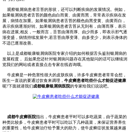
观察银屑病患者舌苔的形状，还可以判断疾病的发展情况。例如，
如果银屑病患者舌苔的颜色由白而黄、由黄而黑，常常表示疾病在发
展，病情在加重。如果银屑病患者舌苔的额色由黑变黄、由黄而白，
表示疾病逐渐好转。如果银屑病患者舌苔从无到有，由薄而厚，表示
病在进展;相反，一般而言，舌苔由薄而厚、由少而多，即表示邪气逐
渐变盛，病情持续发展中;若舌苔由厚变薄、由多变少，则表示身体的
不适已逐渐改善。
以上是成都银康银屑病医院专家介绍的如何根据舌头鉴别银屑病的
发展程度， 后如果您还针对银屑病问题存在其他疑问的话可以继续浏
览我们的网站或者直接点击专家在线咨询哦。
牛皮癣是一种危害性很大的皮肤疾病，许多牛皮癣患者常常会想，
医生一直说的要通过饮食来调理，
牛皮癣患者吃些什么才能促进健康
呢?下面就请我们
成都银康银屑病医院
的专家给我们说说吧。
成都牛皮癣医院
指出，牛皮癣患者平时可以多吃蔬菜，由于蔬菜的
种类比较多，牛皮癣患者平时可以吃以下几种蔬菜，来保证营养养生
的重要性，给牛皮癣治疗给予重大的助力，使牛皮癣症状发展越来越