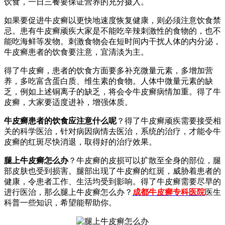
饮食，一日三餐要保证营养的充分摄入。
如果要促进牛皮癣以更快地速度恢复健康，则必须注意饮食禁
忌。患有牛皮癣顽疾大家是不能吃辛辣刺激性的食物的，也不
能吃海鲜等发物。刺激食物会在短时间内干扰人体的内分泌，
牛皮癣患者的饮食要注意，宜清淡为主。
得了牛皮癣，患者的饮食方面要多补充微量元素，多增加营
养，多吃富含蛋白质、维生素的食物。人体中微量元素的缺
乏，例如上述铜离子的缺乏，将会令牛皮癣病情加重。得了牛
皮癣，大家要适度进补，增强体质。
牛皮癣患者的饮食应注意什么呢
？得了牛皮癣顽疾需要接受相
关的科学医治，针对病因病情去医治，系统的治疗，才能令牛
皮癣的红斑尽快消退，取得好的治疗效果。
腿上牛皮癣怎么办
？牛皮癣的皮损可以扩散至全身的部位，腿
部皮肤也受到损害。腿部出现了牛皮癣的红斑，威胁着患者的
健康，令患者工作、生活均受到影响。得了牛皮癣需要尽早的
进行医治，那么腿上牛皮癣怎么办？
成都牛皮癣专科医院
医生
科普一些知识，希望能帮助你。