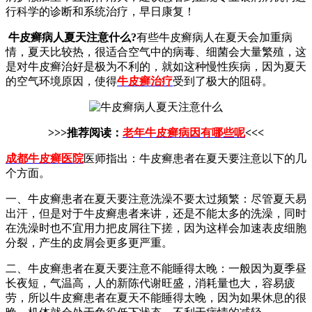
行科学的诊断和系统治疗，早日康复！
牛皮癣病人夏天注意什么?
有些牛皮癣病人在夏天会加重病
情，夏天比较热，很适合空气中的病毒、细菌会大量繁殖，这
是对牛皮癣治好是极为不利的，就如这种慢性疾病，因为夏天
的空气环境原因，使得
牛皮癣治疗
受到了极大的阻碍。
>>>推荐阅读：
老年牛皮癣病因有哪些呢
<<<
成都牛皮癣医院
医师指出：牛皮癣患者在夏天要注意以下的几
个方面。
一、牛皮癣患者在夏天要注意洗澡不要太过频繁：尽管夏天易
出汗，但是对于牛皮癣患者来讲，还是不能太多的洗澡，同时
在洗澡时也不宜用力把皮屑往下搓，因为这样会加速表皮细胞
分裂，产生的皮屑会更多更严重。
二、牛皮癣患者在夏天要注意不能睡得太晚：一般因为夏季昼
长夜短，气温高，人的新陈代谢旺盛，消耗量也大，容易疲
劳，所以牛皮癣患者在夏天不能睡得太晚，因为如果休息的很