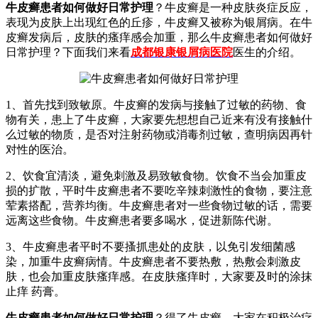
牛皮癣患者如何做好日常护理
？牛皮癣是一种皮肤炎症反应，
表现为皮肤上出现红色的丘疹，牛皮癣又被称为银屑病。在牛
皮癣发病后，皮肤的瘙痒感会加重，那么牛皮癣患者如何做好
日常护理？下面我们来看
成都银康银屑病医院
医生的介绍。
1、首先找到致敏原。牛皮癣的发病与接触了过敏的药物、食
物有关，患上了牛皮癣，大家要先想想自己近来有没有接触什
么过敏的物质，是否对注射药物或消毒剂过敏，查明病因再针
对性的医治。
2、饮食宜清淡，避免刺激及易致敏食物。饮食不当会加重皮
损的扩散，平时牛皮癣患者不要吃辛辣刺激性的食物，要注意
荤素搭配，营养均衡。牛皮癣患者对一些食物过敏的话，需要
远离这些食物。牛皮癣患者要多喝水，促进新陈代谢。
3、牛皮癣患者平时不要搔抓患处的皮肤，以免引发细菌感
染，加重牛皮癣病情。牛皮癣患者不要热敷，热敷会刺激皮
肤，也会加重皮肤瘙痒感。在皮肤瘙痒时，大家要及时的涂抹
止痒 药膏。
牛皮癣患者如何做好日常护理
？得了牛皮癣，大家在积极治疗