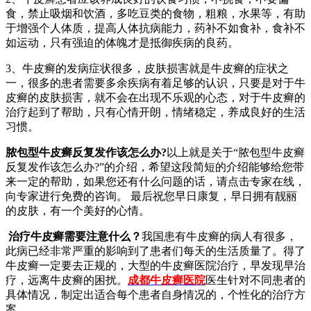
食，禁止吸烟和饮酒，多吃豆类的食物，粗粮，水果等，有助
于增强个人体质，提高人体抗病能力，药补不如食补，食补不
如运动，只有强迫的体魄才是抵御疾病的良药。
3、牛皮癣的发病症状很多，皮肤损害就是牛皮癣的症状之
一，很多的患者需要多余疾病有着足够的认识，只要是对于牛
皮癣的皮肤损害，就不会在出现不乐观的心态，对于牛皮癣的
治疗起到了帮助，只有心情开朗，情绪稳定，养成良好的生活
习惯。
脓包型牛皮癣反复发作该怎么办?
以上就是关于“脓包型牛皮癣
反复发作该怎么办?”的介绍，希望这段简短的介绍能够给您带
来一定的帮助，如果您还有什么问题的话，请点击专家在线，
向专家进行免费的咨询。 最后祝您早日康复，早日拥有靓丽
的皮肤，有一个美好的心情。
治疗牛皮癣需要注意什么？
我国患有牛皮癣的病人有很多，
此病已经非常严重的影响到了患者们每天的生活质量了。得了
牛皮癣一定要去正规的，大型的牛皮癣医院治疗，早发现早治
疗，远离牛皮癣的困扰。
成都牛皮癣医院
医生针对不同患者的
具体情况，制定出适合每个患者自身情况的，个性化的治疗方
案。