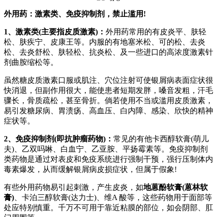
外用药：激素类、免疫抑制剂，禁止滥用!
1、激素类(主要指皮质激素)：
外用药常用的有皮炎平、肤轻
松、肤疾宁、皮康王等。内服的有地塞米松、可的松、去炎
松、去炎舒松、肤轻松、抗炎松、及一些进口的高浓度激素针
剂曲胺缩松等。
虽然糖皮质激素口服或肌注、穴位注射可使银屑病表面症状很
快消退，但副作用很大，能使患者短期发胖，嗓音发粗，汗毛
骤长，骨质疏松，甚至骨折。倘若使用不当或滥用皮质激素，
易引发糖尿病、胃溃疡、高血压、白内障、感染、欣快的精神
症状等。
2、免疫抑制剂(即抗肿瘤药物)：
常见的有他卡西醇软膏(萌儿
夫)、乙双吗啉、白血宁、乙亚胺、平扬霉素等。免疫抑制剂
类药物是通过对表皮和免疫系统进行强制干预，强行压制体内
毒素爆发，从而缓解银屑病皮损症状，但属于假象!
有些外用药物易引起刺激，产生皮炎，如
地蒽酚软膏(蒽林软
膏)
、卡泊三醇软膏(达力士)、维A 酸等，这些药物用于面部等
处应特别慎重。千万不可用于靠近粘膜的部位，如会阴部、肛