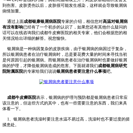
到伤害。皮肤烫伤以后，皮肤很可能发生感染，这样就会导致银屑病
病情加重。
通过上面
成都银康银屑病医院
专家的介绍，相信您对
高温对银屑病
有没有影响
已经有了一个初步的认识了，如果您还有其他什么疑问的
话可以在线咨询我们成都牛皮癣医院的相关专家，他们会根据您的相
关情况给出详细的解答。祝您愉快。
银屑病是一种病因复杂的皮肤疾病，由于银屑病的病因过于复杂，
所以银屑病患者在治疗银屑病时，总是要花费大量的时间来寻找当初
是何原因引起的银屑病。而银屑病患者在治疗银屑病时也要做好银屑
病的护理，才降低银屑病造成的危害。下面就请我们
成都银屑
病研究
院附属医院
的专家给我们说说
银屑病患者要注意什么事项
吧。
成都牛皮癣医院
表示，银屑病的护理与预防都是银屑病患者日常应
该注意的，但这些方式的其中，也有一些需要注意的东西，我们来具
体看一下。
1、银屑病患者洗澡时要注意水温不易过高，洗澡时也不要过度的搓
揉患处。