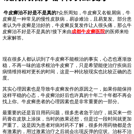
牛皮癣治不好是不是真的?
众所周知，牛皮癣又名银屑病，牛
皮癣是一种常见的慢性皮肤病，易诊难治，且易复发。部分患
者认为牛皮癣是治好的，牛皮癣反复发作让人很头痛，那么牛
皮癣治不好是不是真的?接下来由
成都牛皮癣医院
的医师来给
大家解答。
现在很多人都认识到了牛皮癣不能根治的事实，心态也逐渐放
稳，不再一味的追求根治牛皮癣了，只是希望能使治疗疾病后
病情维持相对更长的时间，这是一种比较现实也比较正确的态
度。
其实心理因素也是导致牛皮癣发作的原因之一，如果你能保持
这样平稳的心态，牛皮癣治好后也许真的十年二十年都不再会
找上你。牛皮癣患者的心理因素也是非常重要的一部分。
最重要的还是盲目用药问题，很多患者急于治疗，就买来一些
药膏在皮肤上涂抹，当时的效果还想，但是过一段时间就更加
严重了。这是因为患者对病对药不了解，很多外用药物都是含
有激素的，用过激素治疗之后就会出现反弹的症状。治标不治