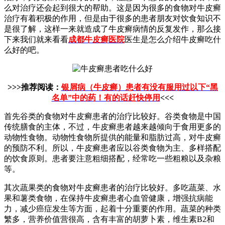
么对治疗还会起到很大的帮助。这是因为很多的食物对牛皮癣
治疗有着积极的作用，但是由于很多的患者朋友对饮食知识不
是很了解，这样一来就造成了牛皮癣病情的反复发作，那么接
下来我们就来看看
成都牛皮癣医院
医生是怎么介绍牛皮癣吃什
么好的吧。
>>>推荐阅读：
银屑病（牛皮癣）患者有没有服用过以下“黑
名单”中的药！有的话赶快停用
<<<
首先谷类的食物对牛皮癣患者的治疗比较好。谷类食物是中国
传统膳食的主体，不过，牛皮癣患者越来越倾向于食用更多的
动物性食物。动物性食物所提供的能量和脂肪过高，对牛皮癣
的预防不利。所以，牛皮癣患者应以谷类食物为主、多样搭配
的饮食原则。患者要注意粗细搭配，经常吃一些粗粮以及杂粮
等。
其次蔬果类的食物对牛皮癣患者的治疗比较好。多吃蔬菜、水
果和薯类食物，在保持牛皮癣患者心血管健康，增强抗病能
力，减少癌症发生等方面，起着十分重要的作用。蔬菜的种类
繁多，营养价值营很高，含有丰富的胡萝卜素，维生素B2和