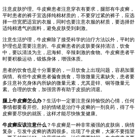
注意皮肤护理。牛皮癣患者注意穿衣有要求，腿部有牛皮癣，
平时患者的裤子宜选择纯棉材质的，不要穿过紧的裤子，应选
择一些宽肥适宜的衣服，同时也要注意衣服的材质，要选择舒
适纯棉透气的面料，避免皮肤受到刺激。
注意生活护理，牛皮癣除了接受科学的治疗方法以外，平时的
护理也是需要注意的。牛皮癣患者的皮肤要保持清洁，饮食
中，要以清淡为主，忌海鲜、辛辣刺激的食物。牛皮癣患者平
时要积极运动，锻炼身体，增强体质。
患者的饮食也是十分重要的，一旦饮食上出现问题，容易加重
病情。有些牛皮癣患者偏食挑食，导致微量元素缺失，患者要
多注意补充身体内所缺的微量元素，尤其是锌、铜等微量元
素。合理的饮食，加强营养有助于皮损的消退。
腿上牛皮癣怎么办
？生活中一定要注意保持愉悦的心情，任何
事情都要看开些。好的情绪是治疗牛皮癣的一剂良药，得了牛
皮癣要尽快的就医，这样才能尽快恢复健康。
牛皮癣应该注意什么
？牛皮癣是一种非常顽强的皮肤病，病情
复杂，引发牛皮癣的诱因很多。出现了牛皮癣，大家不要指望