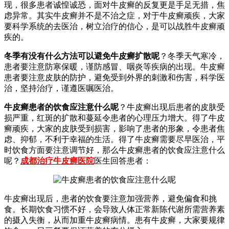
现，很多患者诚惶诚恐，面对牛皮癣的反复更是手足无措，焦
虑异常。其实牛皮癣并不是不治之症，对于牛皮癣顽疾，大家
要科学系统的去医治，树立治疗的信心，是可以战胜牛皮癣顽
疾的。
冬季有没有什么方法可以避免牛皮癣扩散呢
？冬季天气寒冷，
患者要注意防寒保暖，谨防感冒、咽炎等疾病的出现。牛皮癣
患者要注意皮肤的防护，避免受到外界的刺激和伤害，科学医
治，坚持治疗，谨遵医嘱医治。
牛皮癣患者的饮食应注意什么呢
？牛皮癣出现后患者的皮肤受
损严重，红斑的扩散和蔓延令患者的心理压力增大。得了牛皮
癣顽疾，大家的皮肤受到损害，影响了患者的形象，令患者焦
虑、抑郁，不利于幸福的生活。得了牛皮癣需要尽早医治，平
时饮食方面要注意调节好，那么牛皮癣患者的饮食应注意什么
呢？
成都治疗牛皮癣医院
医生回答患者：
牛皮癣出现后，患者的饮食要注意加强营养，避免偏食和挑
食。长期饮食习惯不好，会导致人体正常新陈代谢所需营养素
的摄入失衡，从而加重牛皮癣病情。患有牛皮癣，大家要规律