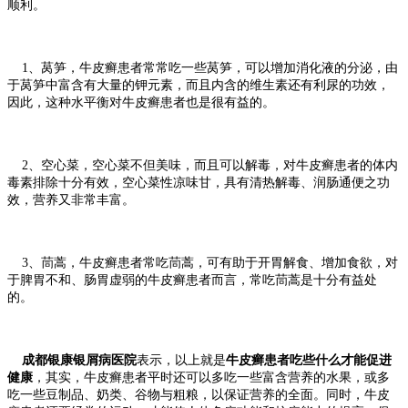
顺利。
1、莴笋，牛皮癣患者常常吃一些莴笋，可以增加消化液的分泌，由
于莴笋中富含有大量的钾元素，而且内含的维生素还有利尿的功效，
因此，这种水平衡对牛皮癣患者也是很有益的。
2、空心菜，空心菜不但美味，而且可以解毒，对牛皮癣患者的体内
毒素排除十分有效，空心菜性凉味甘，具有清热解毒、润肠通便之功
效，营养又非常丰富。
3、茼蒿，牛皮癣患者常吃茼蒿，可有助于开胃解食、增加食欲，对
于脾胃不和、肠胃虚弱的牛皮癣患者而言，常吃茼蒿是十分有益处
的。
成都银康银屑病医院
表示，以上就是
牛皮癣患者吃些什么才能促进
健康
，其实，牛皮癣患者平时还可以多吃一些富含营养的水果，或多
吃一些豆制品、奶类、谷物与粗粮，以保证营养的全面。同时，牛皮