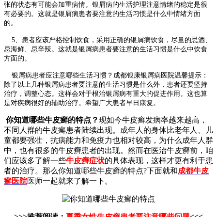
张的状态有可能会加重病情。银屑病的生活护理注意情绪的稳定是很
有必要的。这就是银屑病患者要注意的生活习惯是什么中情绪方面
的。
5、患者应该严格控制饮食，采用正确的银屑病饮食，尽量的忌酒、
忌海鲜、忌辛辣。这就是银屑病患者要注意的生活习惯是什么中饮食
方面的。
银屑病患者应注意哪些生活习惯？成都银康银屑病医院温馨提示：
除了以上几种银屑病患者要注意的生活习惯是什么外，患者还要坚持
治疗，调整心态。这样会对于根治银屑病有重大的促进作用。这也算
是对疾病很好的辅助治疗。希望广大患者早日康复。
你知道哪些牛皮癣的特点？
现如今牛皮癣发病率越来越高，
不同人群的牛皮癣患者陆续出现。成年人的身体比老年人、儿
童都要强壮，抗病能力和免疫力也相对较高，为什么成年人群
中，也有很多的牛皮癣患者的出现。然而在医治牛皮癣前，咱
们应该多了解一些
牛皮癣症状
的具体表现，这样才更有利于患
者的治疗。那么你知道哪些牛皮癣的特点?下面就和
成都牛皮
癣医院
医师一起就来了解一下。
>>>推荐阅读：
夏季女性牛皮癣患者要注意哪些问题
<<<