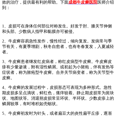
效的治疗，提供最有利的帮助。下面
成都牛皮癣医院
医师介绍
到：
1、皮损可在身体任何部位对称发生。好发于肘、膝关节伸侧
和头部。少数病人指甲和黏膜亦可被侵。
2、牛皮癣容易急性发作，慢性经过，倾向复发。发病常与季
节有关，有夏季增剧，秋冬自愈者，也有冬春复发，入夏减轻
者。
3、牛皮癣患者继发红皮病者，称红皮病型牛皮癣。牛皮癣皮
疹有少量渗液，附有湿性鳞屑。或初起为小脓疱，伴有发热等
症状者，称为脓疱型牛皮癣。合并关节病变者，称为关节型牛
皮癣。
4、牛皮癣的发展过程中，皮损形态可表现为多种形式。急性
期皮损多呈点滴状，鲜红色，瘙痒较着。静止期皮损常为斑块
状、地图状等。消退朔皮损常呈环状、半环状。少数皮疹上的
鳞屑较厚，有时堆积如壳蛎状。
5、牛皮癣初发时为针头，或者扁豆大的炎性扁平丘疹，逐渐