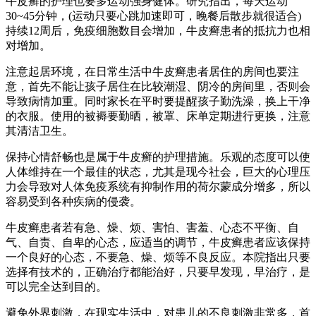
牛皮癣的护理也要多运动强身健体。研究指出，每天运动
30~45分钟，(运动只要心跳加速即可，晚餐后散步就很适合)
持续12周后，免疫细胞数目会增加，牛皮癣患者的抵抗力也相
对增加。
注意起居环境，在日常生活中牛皮癣患者居住的房间也要注
意，首先不能让孩子居住在比较潮湿、阴冷的房间里，否则会
导致病情加重。同时家长在平时要提醒孩子勤洗澡，换上干净
的衣服。使用的被褥要勤晒，被罩、床单定期进行更换，注意
其清洁卫生。
保持心情舒畅也是属于牛皮癣的护理措施。乐观的态度可以使
人体维持在一个最佳的状态，尤其是现今社会，巨大的心理压
力会导致对人体免疫系统有抑制作用的荷尔蒙成分增多，所以
容易受到各种疾病的侵袭。
牛皮癣患者若有急、燥、烦、害怕、害羞、心态不平衡、自
气、自责、自卑的心态，应适当的调节，牛皮癣患者应该保持
一个良好的心态，不要急、燥、烦等不良反应。本院指出只要
选择有技术的，正确治疗都能治好，只要早发现，早治疗，是
可以完全达到目的。
避免外界刺激，在现实生活中，对患儿的不良刺激非常多，首