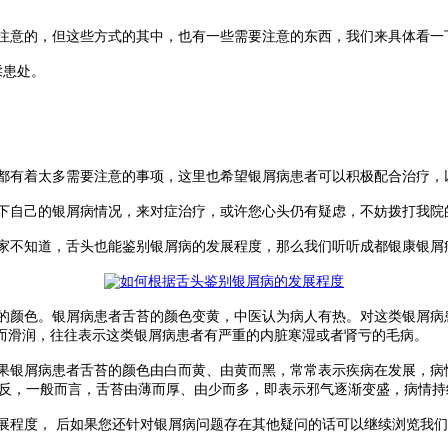
注意的，但这些方式的其中，也有一些需要注意的东西，我们来具体看一
揉患处。
都有着太多需要注意的事项，这里也希望银屑病患者可以积极配合治疗，
下自己的银屑病情况，来对症治疗，或许您心头仍有疑虑，不妨拨打我院
不知道，舌头也能鉴别银屑病的发展程度，那么我们听听成都银康银屑
颜色。银屑病患者舌苔的颜色变黄，中医认为病人有热。对这类银屑病
而滑润，往往表示这类银屑病患者有严重的内脏寒湿或者肾亏的毛病。
银屑病患者舌苔的颜色由白而黄、由黄而黑，常常表示疾病在发展，病
相反，一般而言，舌苔由薄而厚、由少而多，即表示邪气逐渐变盛，病情持
程度， 后如果您还针对银屑病问题存在其他疑问的话可以继续浏览我们