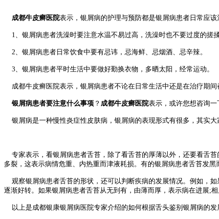
成都牛皮癣医院
表示，银屑病的护理与预防都是银屑病患者日常应该
1、银屑病患者洗澡时要注意水温不易过高，洗澡时也不要过度的搓
2、银屑病患者日常饮食中要有忌讳，忌海鲜、忌烟酒、忌辛辣。
3、银屑病患者平时生活中要做好勤换衣物，多晒太阳，经常运动。
成都牛皮癣医院表示，银屑病患者不论在日常生活中还是在治疗期间
银屑病患者要注意什么事项
？
成都牛皮癣医院
表示，或许您想咨询一
银屑病是一种慢性炎症性皮肤病，银屑病的表现形式有很多，其实大家
专家表示，看银屑病患者舌苔，除了看舌苔的厚薄以外，还要看舌苔的
多裂，这表示病情危重、内热重而津液耗损。有的银屑病患者舌苔发黑
观察银屑病患者舌苔的形状，还可以判断疾病的发展情况。例如，如果
逐渐好转。如果银屑病患者舌苔从无到有，由薄而厚，表示病在进展;
以上是成都银康银屑病医院专家介绍的如何根据舌头鉴别银屑病的发展