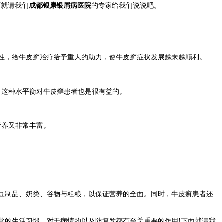
面就请我们
成都银康银屑病医院
的专家给我们说说吧。
性，给牛皮癣治疗给予重大的助力，使牛皮癣症状发展越来越顺利。
，这种水平衡对牛皮癣患者也是很有益的。
营养又非常丰富。
豆制品、奶类、谷物与粗粮，以保证营养的全面。同时，牛皮癣患者还
的生活习惯，对于病情的以及防复发都有至关重要的作用!下面就请我