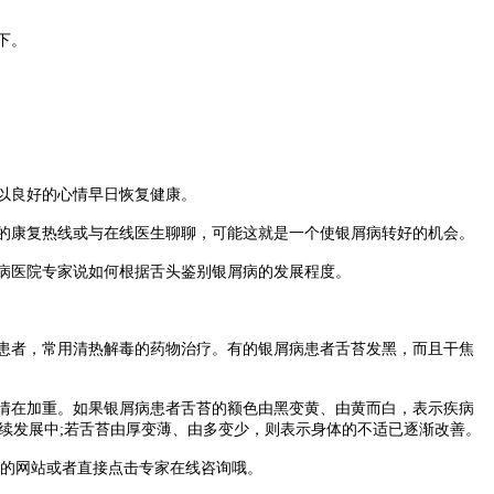
下。
以良好的心情早日恢复健康。
的康复热线或与在线医生聊聊，可能这就是一个使银屑病转好的机会。
病医院专家说如何根据舌头鉴别银屑病的发展程度。
患者，常用清热解毒的药物治疗。有的银屑病患者舌苔发黑，而且干焦
情在加重。如果银屑病患者舌苔的额色由黑变黄、由黄而白，表示疾病
续发展中;若舌苔由厚变薄、由多变少，则表示身体的不适已逐渐改善。
的网站或者直接点击专家在线咨询哦。