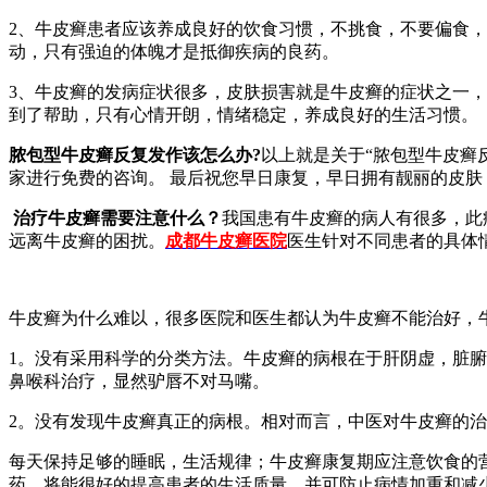
2、牛皮癣患者应该养成良好的饮食习惯，不挑食，不要偏食
动，只有强迫的体魄才是抵御疾病的良药。
3、牛皮癣的发病症状很多，皮肤损害就是牛皮癣的症状之一
到了帮助，只有心情开朗，情绪稳定，养成良好的生活习惯。
脓包型牛皮癣反复发作该怎么办?
以上就是关于“脓包型牛皮癣
家进行免费的咨询。 最后祝您早日康复，早日拥有靓丽的皮肤
治疗牛皮癣需要注意什么？
我国患有牛皮癣的病人有很多，此
远离牛皮癣的困扰。
成都牛皮癣医院
医生针对不同患者的具体
牛皮癣为什么难以，很多医院和医生都认为牛皮癣不能治好，
1。没有采用科学的分类方法。牛皮癣的病根在于肝阴虚，脏
鼻喉科治疗，显然驴唇不对马嘴。
2。没有发现牛皮癣真正的病根。相对而言，中医对牛皮癣的
每天保持足够的睡眠，生活规律；牛皮癣康复期应注意饮食的
药，将能很好的提高患者的生活质量，并可防止病情加重和减