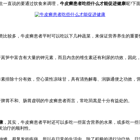
生一直说的要通过饮食来调理，
牛皮癣患者吃些什么才能促进健康
呢?下
类比较多，牛皮癣患者平时可以吃以下几种蔬菜，来保证营养养生的重要
莴笋中富含有大量的钾元素，而且内含的维生素还有利尿的功效，因此
素排除十分有效，空心菜性凉味甘，具有清热解毒、润肠通便之功效，
脾胃不和、肠胃虚弱的牛皮癣患者而言，常吃茼蒿是十分有益处的。
康
，其实，牛皮癣患者平时还可以多吃一些富含营养的水果，或多吃一些
状治疗的顺利性。
难，易复发的疾病，所以在日常的生活中，除了积极的进行治疗外，日常