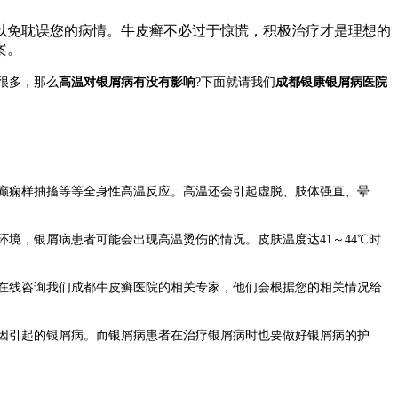
以免耽误您的病情。牛皮癣不必过于惊慌，积极治疗才是理想的
案。
很多，那么
高温对银屑病有没有影响
?下面就请我们
成都银康银屑病医院
癫痫样抽搐等等全身性高温反应。高温还会引起虚脱、肢体强直、晕
，银屑病患者可能会出现高温烫伤的情况。皮肤温度达41～44℃时
在线咨询我们成都牛皮癣医院的相关专家，他们会根据您的相关情况给
因引起的银屑病。而银屑病患者在治疗银屑病时也要做好银屑病的护