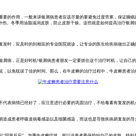
要的作用，一般来讲银屑病患者应该尽量的要避免过度劳累，保证睡眠
外伤。冬季用油脂滋润皮肤，防止皮肤干燥。这些就是如何提高治疗银屑
发时，应及时的到相应的专业医院就诊，让专业的医生给疾病做出正确
屑病，正是好时机!银屑病患者朋友一定要抓住这个治疗时机，让自己的
，以免耽误了佳的时间。那么，在牛皮癣的治疗过程中，牛皮癣患者治疗
代表病情已经好了，应注意进行必要的巩固治疗，不给毒素有复发的机
造成患者呼吸道病毒感染以及细菌感染，而这也是导致疾病易复发的导
“同形反应”，加重牛皮癣症状。所以说患者要保护好自己的皮肤，特别