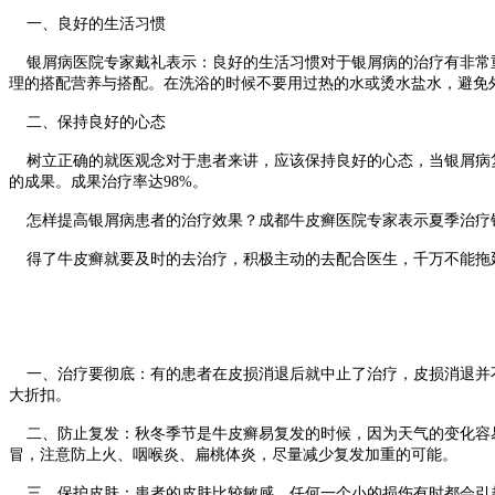
一、良好的生活习惯
银屑病医院专家戴礼表示：良好的生活习惯对于银屑病的治疗有非常重
理的搭配营养与搭配。在洗浴的时候不要用过热的水或烫水盐水，避免
二、保持良好的心态
树立正确的就医观念对于患者来讲，应该保持良好的心态，当银屑病复
的成果。成果治疗率达98%。
怎样提高银屑病患者的治疗效果？成都牛皮癣医院专家表示夏季治疗银
得了牛皮癣就要及时的去治疗，积极主动的去配合医生，千万不能拖延
一、治疗要彻底：有的患者在皮损消退后就中止了治疗，皮损消退并不
大折扣。
二、防止复发：秋冬季节是牛皮癣易复发的时候，因为天气的变化容易
冒，注意防上火、咽喉炎、扁桃体炎，尽量减少复发加重的可能。
三、保护皮肤：患者的皮肤比较敏感，任何一个小的损伤有时都会引起