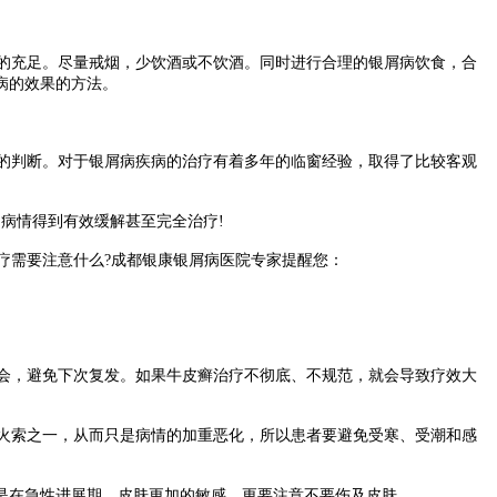
的充足。尽量戒烟，少饮酒或不饮酒。同时进行合理的银屑病饮食，合
病的效果的方法。
的判断。对于银屑病疾病的治疗有着多年的临窗经验，取得了比较客观
病情得到有效缓解甚至完全治疗!
需要注意什么?成都银康银屑病医院专家提醒您：
会，避免下次复发。如果牛皮癣治疗不彻底、不规范，就会导致疗效大
火索之一，从而只是病情的加重恶化，所以患者要避免受寒、受潮和感
是在急性进展期，皮肤更加的敏感，更要注意不要伤及皮肤。