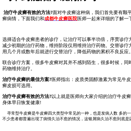
治疗牛皮癣有效的方法?
面对牛皮癣这种病，我们首先要有颗
癣病情，下面我们和
成都牛皮癣医院
医师一起来详细的了解一
选择适合牛皮癣患者的诊疗，让治疗可以事半功倍，序贯诊疗
减少初期的治疗药物，维持阶段仅用维持治疗药物。交替诊疗
用几个月或数年后就进行交替治疗，降低药物的累积不良反应
联合诊疗方案，很多牛皮癣对其并不感到陌生，很多时候，同
药物维持治疗。
治疗牛皮癣的最佳方案?
医师指出：皮质类固醇激素为常见牛皮
癣皮损可选用。
治疗牛皮癣有效的方法?
以上就是医师向大家介绍的治疗牛皮癣
身体早日恢复健康!
寻常型牛皮癣是牛皮癣四大类型中常见的一种，也是发病人数 多的一
不少患者都普遍出现了病情久治不愈的情况，这银屑病久治不愈到底是