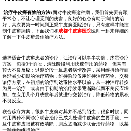
治疗牛皮癣有效的方法?
面对牛皮癣这种病，我们首先要有颗
平常心，不让心理受到的伤害，良好的心态有助于病情的治
好，其次要第一时间到正规牛皮癣医院治疗，只有这样才能控
制牛皮癣病情，下面我们和
成都牛皮癣医院
医师一起来详细的
了解一下牛皮癣最佳治疗方法。
选择适合牛皮癣患者的诊疗，让治疗可以事半功倍，序贯诊疗
方案，包括3个阶段，清除阶段利用快速作用的药物，但常有
较大不良反应；过渡阶段一旦患者病情改善，采用维持治疗而
逐渐减少初期的治疗药物，维持阶段仅用维持治疗药物。交替
诊疗方案，在初期的治疗到达毒性水平以前，从一种治疗转换
为另一治疗，或者由于初期的治疗效果逐渐降低而不良反应增
加。在应用几个月或数年后就进行交替治疗，降低药物的累积
不良反应。
联合诊疗方案，很多牛皮癣对其并不感到陌生，很多时候，同
时用两种不同诊疗联合治疗已成为处理牛皮癣的主要手段。一
旦牛皮癣皮损被有效清除，则应逐渐减少联合治疗药物，以某
一种药物维持治疗。