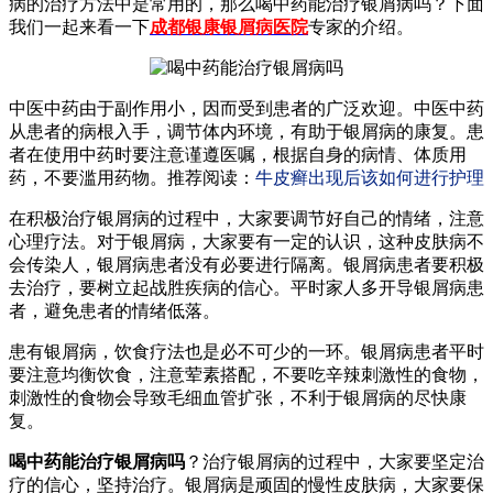
病的治疗方法中是常用的，那么喝中药能治疗银屑病吗？下面
我们一起来看一下
成都银康银屑病医院
专家的介绍。
中医中药由于副作用小，因而受到患者的广泛欢迎。中医中药
从患者的病根入手，调节体内环境，有助于银屑病的康复。患
者在使用中药时要注意谨遵医嘱，根据自身的病情、体质用
药，不要滥用药物。推荐阅读：
牛皮癣出现后该如何进行护理
在积极治疗银屑病的过程中，大家要调节好自己的情绪，注意
心理疗法。对于银屑病，大家要有一定的认识，这种皮肤病不
会传染人，银屑病患者没有必要进行隔离。银屑病患者要积极
去治疗，要树立起战胜疾病的信心。平时家人多开导银屑病患
者，避免患者的情绪低落。
患有银屑病，饮食疗法也是必不可少的一环。银屑病患者平时
要注意均衡饮食，注意荤素搭配，不要吃辛辣刺激性的食物，
刺激性的食物会导致毛细血管扩张，不利于银屑病的尽快康
复。
喝中药能治疗银屑病吗
？治疗银屑病的过程中，大家要坚定治
疗的信心，坚持治疗。银屑病是顽固的慢性皮肤病，大家要保