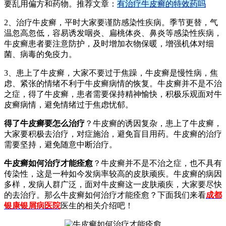
要乱用偏方和药物。推荐文章：
有治疗牛皮癣的特效药吗
2、治疗牛皮癣，平时大家要谨防感染性疾病。季节更替，气
温忽高忽低，容易诱发咽炎、扁桃体炎、鼻炎等感染性疾病，
牛皮癣患者要注意防护，及时增加衣物保暖，增强机体对细
菌、病毒的免疫力。
3、患上了牛皮癣，大家不要过于焦躁，牛皮癣是慢性病，焦
虑、紧张的情绪不利于牛皮癣病情的恢复。牛皮癣并不是不治
之症，得了牛皮癣，患者需要保持精神愉快，积极乐观面对牛
皮癣病情，避免情绪过于焦虑忧郁。
得了牛皮癣要怎么治疗
？牛皮癣的诱因复杂，患上了牛皮癣，
大家要积极去治疗，对症施治，避免盲目用药。牛皮癣的治疗
需要坚持，避免随意中断治疗。
牛皮癣如何治疗才能痊愈
？牛皮癣并不是不治之症，也不具有
传染性，这是一种如今发病率较高的皮肤顽疾。牛皮癣的病因
多样，发病人群广泛，面对牛皮癣这一皮肤顽疾，大家要尽快
的去治疗。那么牛皮癣如何治疗才能痊愈？下面我们来看
成都
银康银屑病医院
医生的相关介绍吧！