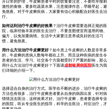
开日常的护理，牛皮癣患者平时的饮食要注意，不要吃辛辣刺
激性的食物，要多吃蔬菜水果，注意规律作息，早睡早起，避
免熬夜。对于牛皮癣疾病，大家要有信心积极配合好医生去治
疗。
如何达到治疗牛皮癣的好效果
？治疗牛皮癣需要选择正规的医
院，临床经验丰富的医生去治疗，不要贪图便宜而滥用药物、
偏方，以免加重病情。生活中大家要注意养成良好的生活习
惯，避免熬夜。
用什么方法治疗牛皮癣更好
？如今患上牛皮癣的人数是非常多
的，牛皮癣的患病人数每年都在上升。而且这种疾病的发生令
患者的生活、学习、社交各个方面都受到了严重的影响，那么
用什么方法治疗牛皮癣更好？下面请
成都银屑病医院
医生为我
们详细的介绍一下。
选择适合自身的治疗方式。医学在不断的进步，治疗牛皮癣的
方法也有很多，治疗牛皮癣患者要从自身的病因出发，针对病
情情况去医治，这样效果才好。治疗牛皮癣，患者要选择专业
的医院，听从专业医生的指导，科学的去医治，对症治疗，才
能事半功倍。