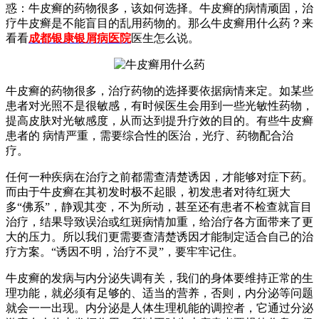
惑：牛皮癣的药物很多，该如何选择。牛皮癣的病情顽固，治
疗牛皮癣是不能盲目的乱用药物的。那么牛皮癣用什么药？来
看看
成都银康银屑病医院
医生怎么说。
牛皮癣的药物很多，治疗药物的选择要依据病情来定。如某些
患者对光照不是很敏感，有时候医生会用到一些光敏性药物，
提高皮肤对光敏感度，从而达到提升疗效的目的。有些牛皮癣
患者的 病情严重，需要综合性的医治，光疗、药物配合治
疗。
任何一种疾病在治疗之前都需查清楚诱因，才能够对症下药。
而由于牛皮癣在其初发时极不起眼，初发患者对待红斑大
多“佛系”，静观其变，不为所动，甚至还有患者不检查就盲目
治疗，结果导致误治或红斑病情加重，给治疗各方面带来了更
大的压力。所以我们更需要查清楚诱因才能制定适合自己的治
疗方案。“诱因不明，治疗不灵”，要牢牢记住。
牛皮癣的发病与内分泌失调有关，我们的身体要维持正常的生
理功能，就必须有足够的、适当的营养，否则，内分泌等问题
就会一一出现。内分泌是人体生理机能的调控者，它通过分泌