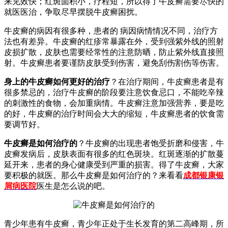
来见效快；红斑面积小，疗程短，所以得了牛皮癣需要尽快的
就医医治，争取尽早摆脱牛皮癣困扰。
牛皮癣的病因有很多种，患者的 病因病情情况不同，治疗方
法也有差异。牛皮癣的红疹常暴露在外，受到强紫外线的照射
皮损扩散，皮肤也需要经常性的注意防晒，防止紫外线直接照
射。牛皮癣患者要谨防皮肤受到伤害，避免刮伤割伤等伤害。
身上的牛皮癣如何更好的治疗
？在治疗期间，牛皮癣患者是有
很多禁忌的，治疗牛皮癣的阶段要注意饮食忌口，不能吃辛辣
的刺激性的食物，会加重病情。牛皮癣注意加强营养，要是吃
的好，牛皮癣的治疗时间会大大的缩短，牛皮癣患者的饮食需
要调节好。
牛皮癣是如何治疗的
？牛皮癣的出现患者饱受折磨和侵害，牛
皮癣发病后，皮肤表面有很多的红色斑块。红斑逐渐的扩散蔓
延开来，患者的身心健康受到严重的损害。得了牛皮癣，大家
要积极的就医。那么牛皮癣是如何治疗的？来看看
成都银康银
屑病医院
医生是怎么说的吧。
青少年患有牛皮癣，青少年正处于生长发育的第二高峰期，所