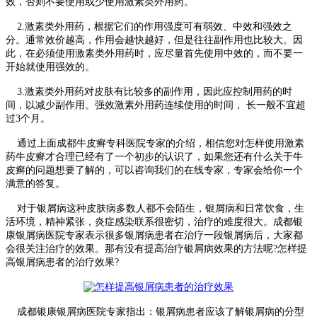
效，否则不要使用或少使用激素类外用药。
2.激素类外用药，根据它们的作用强度可有弱效、中效和强效之
分。通常效价越高，作用会越快越好，但是往往副作用也比较大。因
此，在必须使用激素类外用药时，应尽量首先使用中效的，而不要一
开始就使用强效的。
3.激素类外用药对皮肤有比较多的副作用，因此应控制用药的时
间，以减少副作用。强效激素外用药连续使用的时间， 长一般不宜超
过3个月。
通过上面成都牛皮癣专科医院专家的介绍，相信您对怎样使用激素
药牛皮癣才合理已经有了一个初步的认识了，如果您还有什么关于牛
皮癣的问题想要了解的，可以咨询我们的在线专家，专家会给你一个
满意的答复。
对于银屑病这种皮肤病多数人都不会陌生，银屑病和日常饮食，生
活环境，精神紧张，炎症感染联系很密切，治疗的难度很大。成都银
康银屑病医院专家表示很多银屑病患者在治疗一段银屑病后，大家都
会很关注治疗的效果。那有没有提高治疗银屑病效果的方法呢?怎样提
高银屑病患者的治疗效果?
成都银康银屑病医院专家指出：银屑病患者应该了解银屑病的分型