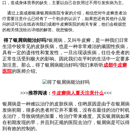
口，造成身体营养的缺失，主要以自己在饮用过不用引发疾病为主。
通过上面成都银康银屑病医院专家的介绍，相信您对牛皮癣患者治
疗需要注意什么已经有了一个初步的认识了，如果您还有其他什么疑
问的话可以在线咨询我们成都牛皮癣医院的相关专家，他们会根据您
的相关情况给出详细的解答。祝您愉快。
得了银屑病能治好吗?
银屑病，又叫牛皮癣，是一种我们日常
生活中较常见的皮肤疾病，也是一种非常难治的顽固性疾病，
具有一定的遗传性和复发性，一旦出现该疾病，往往令患者的
正常生活受到极大的影响。因此我们在平时的生活中一定要多
加注意。那么，得了银屑病能治好吗?我们来听听
成都牛皮癣
医院
的医师介绍。
>>>推荐阅读：
牛皮癣病人夏天注意什么
<<<
银屑病是一种难以治疗的皮肤疾病，住哟原因是由于在银屑病
发病初期，很多的患者对它并不重视，没有在最佳的治疗时机
去治疗，导致病情的加重，给治疗带来难度。其实银屑病如果
在初期发现的早，并且到正规的医院去治疗，银屑病是可以得
到有效的控制的。