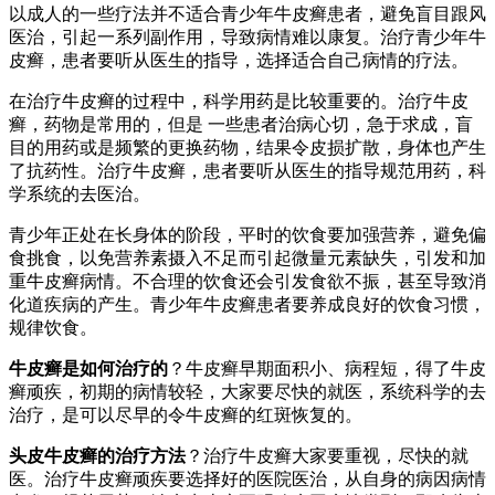
以成人的一些疗法并不适合青少年牛皮癣患者，避免盲目跟风
医治，引起一系列副作用，导致病情难以康复。治疗青少年牛
皮癣，患者要听从医生的指导，选择适合自己病情的疗法。
在治疗牛皮癣的过程中，科学用药是比较重要的。治疗牛皮
癣，药物是常用的，但是 一些患者治病心切，急于求成，盲
目的用药或是频繁的更换药物，结果令皮损扩散，身体也产生
了抗药性。治疗牛皮癣，患者要听从医生的指导规范用药，科
学系统的去医治。
青少年正处在长身体的阶段，平时的饮食要加强营养，避免偏
食挑食，以免营养素摄入不足而引起微量元素缺失，引发和加
重牛皮癣病情。不合理的饮食还会引发食欲不振，甚至导致消
化道疾病的产生。青少年牛皮癣患者要养成良好的饮食习惯，
规律饮食。
牛皮癣是如何治疗的
？牛皮癣早期面积小、病程短，得了牛皮
癣顽疾，初期的病情较轻，大家要尽快的就医，系统科学的去
治疗，是可以尽早的令牛皮癣的红斑恢复的。
头皮牛皮癣的治疗方法
？治疗牛皮癣大家要重视，尽快的就
医。治疗牛皮癣顽疾要选择好的医院医治，从自身的病因病情