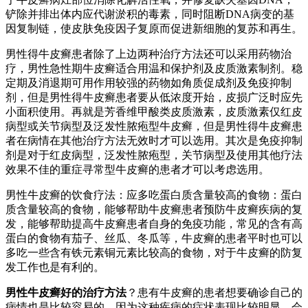
铲除并排出体内应代谢淤积的毒素，同时阻断DNA病变的基
因复制链，使皮肤免疫因子复原而促进新细胞的复苏和再生。
男性得牛皮癣患者除了上边两种治疗方法还可以采用药物治
疗，男性急性期牛皮癣适合用温和保护剂及皮质激素制剂。稳
定期及消退期可用作用较强的药物如角质促成剂及免疫抑制
剂，但是男性得牛皮癣患者要从低浓度开始，皮损广泛时应先
小面积使用。再就是芳香维甲酸类皮质激素，皮质激素仅红皮
病型或关节病型及泛发性脓疱型牛皮癣，但是男性得牛皮癣患
者在病情在其他治疗方法无效时才可以选用。其次是免疫抑制
剂是对于红皮病型，泛发性脓疱型，关节病型及使用其他疗法
效果不佳的重症寻常型牛皮癣的患者才可以考虑选用。
男性牛皮癣的饮食疗法：应多吃蛋白质含量较高的食物：蛋白
质含量较高的食物，能够帮助牛皮癣患者预防牛皮癣疾病的复
发，能够帮助提高牛皮癣患者自身的免疫功能，常见的含有高
蛋白的食物有茄子、丝瓜、冬瓜等，牛皮癣的患者平时也可以
多吃一些含有铁元素铜元素比较高的食物，对于牛皮癣的防复
发工作也是有利的。
男性牛皮癣好的治疗方法
？患有牛皮癣的患者想要确诊自己的
病情也是比较容易的，因为这种疾病的症状表现比较明显，会