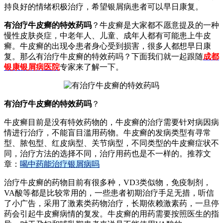
持良好的情绪积极治疗，希望银屑病患者可以早日康复。
有治疗牛皮癣的特效药吗
？牛皮癣是大家都不愿意提及的一种
慢性皮肤炎症，中老年人、儿童、成年人都有可能患上牛皮
癣。牛皮癣的出现令患者身心受到损害，很多人都想早日康
复。那么有治疗牛皮癣的特效药吗？下面我们就一起跟随
成都
银康银屑病医院
专家来了解一下。
有治疗牛皮癣的特效药吗
？
牛皮癣目前是没有特效药物的，牛皮癣的治疗需要针对病因病
情进行治疗，不能盲目滥用药物。牛皮癣的发病类型有寻常
型、脓包型、红皮病型、关节病型，不同类型的牛皮癣症状不
同，治疗方法的选择不同，治疗用药也是不一样的。推荐文
章：
喝中药能治疗银屑病吗
治疗牛皮癣的药物目前有很多种，VD3类似物，免疫制剂，
VA酸等都是比较常用的，一些患者初期治疗手足无措，听信
了小广告，采用了激素类药物治疗，长期依赖激素药，一旦停
药会引起牛皮癣病情的复发。牛皮癣的用药需要按照医生的指