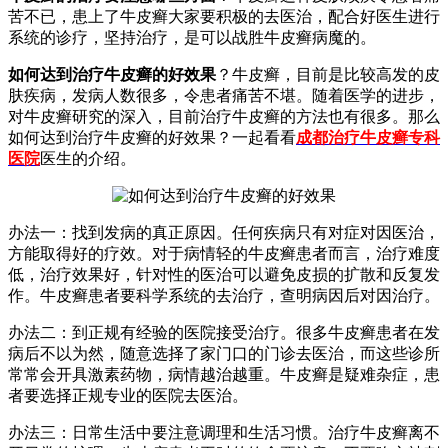
苦不已，患上了牛皮癣大家要积极的去医治，配合好医生进行
系统的诊疗，坚持治疗，是可以战胜牛皮癣病魔的。
如何达到治疗牛皮癣的好效果
？牛皮癣，目前是比较高发的皮
肤疾病，发病人数很多，令患者痛苦不堪。随着医学的进步，
对牛皮癣研究的深入，目前治疗牛皮癣的方法也有很多。那么
如何达到治疗牛皮癣的好效果？一起看看
成都治疗牛皮癣专科
医院
医生的介绍。
办法一：找到发病的真正原因。任何疾病只有对症对因医治，
方能取得好的疗效。对于病情轻的牛皮癣患者而言，治疗难度
低，治疗效果好，针对性的医治可以避免皮损的扩散和反复发
作。牛皮癣患者要科学系统的去治疗，查明病因后对因治疗。
办法二：到正规有经验的医院接受治疗。很多牛皮癣患者在发
病后不以为然，随意选择了家门口的门诊去医治，而这些诊所
常常会开具激素药物，病情越治越重。牛皮癣是疑难杂症，患
者要选择正规专业的医院去医治。
办法三：日常生活中要注意调理和生活习惯。治疗牛皮癣离不