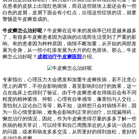
在患者的皮肤上出现红色斑块，而且这些斑块上面还会有一些
白色的皮屑，皮屑下面会有小红点，出现这些症状的话，就要
警惕是牛皮癣造成的。
牛皮癣怎么治好呢
？牛皮癣在近年来的发病率已经是越来越多
了，有很多牛皮癣患者因为该病的出现而生活受到了严重的影
响。有的患者因为种种原因，病情不断加重，从开始的局部发
展为全身，从一些小红疹发展为大片的红色斑块。那么，牛皮
癣怎么治好呢？
成都治疗牛皮癣医院
介绍。
专家指出，心理压力大会诱发和加重牛皮癣疾病，若不注意心
理上的调节，不但会影响病情，甚至影响到治疗的效果，这一
点在临床上也得到了验证。由于牛皮癣患者在得病后会有不同
程度的精神紧张、抑郁，心理有自卑感等，像害怕与人交往，
害怕别人议论自己等等，孰不知，这样想只会对病情不利，因
为一旦心情受影响，难免会影响到正常的治疗，出现漏用药，
懈怠治疗的情况，因此，作为牛皮癣患得尽量的多多了解一些
疾病的相关常识，可以经常和自己周围亲近的人多说一说自己
的问题，或者和病友多多交流，从而更好的得到放松，更好的
去治疗牛皮癣。