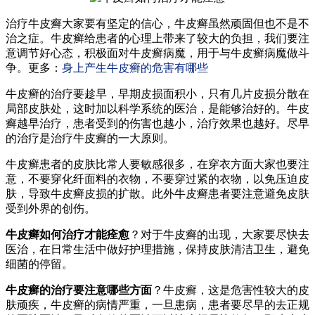
治疗牛皮癣大家要有坚定的信心，牛皮癣虽然顽固但也不是不
治之症。牛皮癣给患者的心理上带来了较大的负担，我们要注
意调节好心态，积极面对牛皮癣病魔，用于与牛皮癣病魔做斗
争。更多：
身上产生牛皮癣的危害有哪些
牛皮癣的治疗要趁早，早期皮损面积小，只有几片皮损分散在
局部皮肤处，这时加以科学系统的医治，是能够治好的。牛皮
癣越早治疗，患者受到的伤害也越小，治疗效果也越好。尽早
的治疗是治疗牛皮癣的一大原则。
牛皮癣患者的皮肤比常人要敏感很多，在穿衣方面大家也要注
意，不要穿化纤面料的衣物，不要穿过紧的衣物，以免压迫皮
肤，导致牛皮癣皮损的扩散。此外牛皮癣患者要注意避免皮肤
受到外界的创伤。
牛皮癣如何治疗才能痊愈
？对于牛皮癣的出现，大家要尽快去
医治，在日常生活中做好护理措施，保持皮肤清洁卫生，避免
细菌的停留。
牛皮癣的治疗要注意哪些方面
？牛皮癣，这是危害性较大的皮
肤顽疾，牛皮癣的病情严重，一旦患病，患者要尽早的去正规