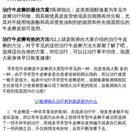
治疗牛皮癣的最佳方案?
医师指出：皮质类固醇激素为常见牛
皮癣治疗药物，因其能使真皮血管收缩及抗细胞有丝分裂，尤
其对不能用地蒽酚和高浓度焦油制剂的面部和外生殖器部位的
牛皮癣皮损可选用。
治疗牛皮癣有效的方法?
以上就是医师向大家介绍的治疗牛皮
癣的方法，对于常见的这些治疗牛皮癣方法大家都了解了吧，
选择适合自身的方案，对症治疗，可以让治疗事半功倍，祝愿
大家身体早日恢复健康!
寻常型牛皮癣是牛皮癣四大类型中常见的一种，也是发病人数 多的
一种，由于寻常型牛皮癣多是在患者发病初期出现的，所以治疗难度
一般不是很大。临床中治疗寻常型牛皮癣是时，成都银康银屑病医院
主任发现不少患者都普遍出现了病情久治不愈的情况，这银屑病久治
不愈到底是因为什么呢?
1、牛皮癣是一种非常复杂的疾病，在临床治疗中，很多患者都不知
道应该做，所以常常会因为从外表上觉得寻常型牛皮癣不难治而选择
了一些不科学的治疗，而很多寻常型牛皮癣在使用偏方或者自己购买
了一些药物之后，不仅病情没有好转，反而不断加重下去。