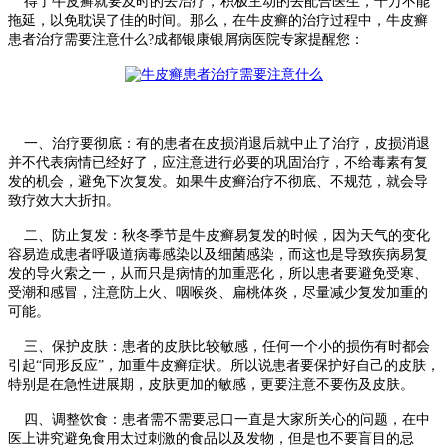
得了牛皮癣就要及时的去治疗，积极主动的去配合医生，千万不能
拖延，以免耽误了佳的时间。那么，在牛皮癣的治疗过程中，牛皮癣
患者治疗需要注意什么?成都银康银屑病医院专家提醒您：
一、治疗要彻底：有的患者在皮损消退后就中止了治疗，皮损消退
并不代表病情已经好了，应注意进行必要的巩固治疗，不给毒素有复
发的机会，避免下次复发。如果牛皮癣治疗不彻底、不规范，就会导
致疗效大大折扣。
二、防止复发：秋冬季节是牛皮癣易复发的时候，因为天气的变化
容易造成患者呼吸道病毒感染以及细菌感染，而这也是导致疾病易复
发的导火索之一，从而只是病情的加重恶化，所以患者要避免受寒、
受潮和感冒，注意防上火、咽喉炎、扁桃体炎，尽量减少复发加重的
可能。
三、保护皮肤：患者的皮肤比较敏感，任何一个小的损伤有时都会
引起“同形反应”，加重牛皮癣症状。所以说患者要保护好自己的皮肤，
特别是在急性进展期，皮肤更加的敏感，更要注意不要伤及皮肤。
四、调整饮食：患者需不需要忌口一直是大家所关心的问题，在中
医上讲究避免食用太过刺激的食品以及发物，但是也不要盲目的忌