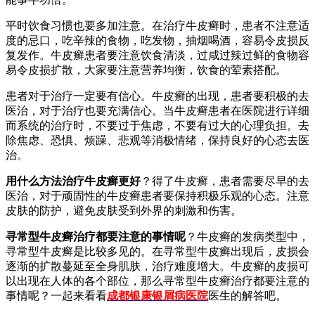
平时饮食习惯也要多加注意。在治疗牛皮癣时，患者不注意适
度的忌口，吃辛辣的食物，吃发物，抽烟喝酒，容易令皮损反
复发作。牛皮癣患者要注意饮食清淡，过咸过辣过鲜的食物容
易令皮损扩散，大家要注意营养均衡，饮食的荤素搭配。
患者对于治疗一定要有信心。牛皮癣的出现，患者要积极的去
医治，对于治疗也要充满信心。当牛皮癣患者在医院进行详细
而系统的治疗时，不要过于焦虑，不要有过大的心理负担。去
除焦虑、恐惧、烦躁、悲观等消极情绪，保持良好的心态去医
治。
用什么方法治疗牛皮癣更好
？得了牛皮癣，患者需要尽早的去
医治，对于顽固性的牛皮癣患者要保持积极乐观的心态。注意
皮肤的防护，避免皮肤受到外界的刺激和伤害。
寻常型牛皮癣治疗都要注意的事情呢
？牛皮癣的发病类型中，
寻常型牛皮癣是比较多见的。在寻常型牛皮癣出现后，皮损会
逐渐的扩散蔓延至全身肌肤，治疗难度增大。牛皮癣的皮损可
以出现在人体的各个部位，那么寻常型牛皮癣治疗都要注意的
事情呢？一起来看看
成都银康银屑病医院
医生的解答吧。