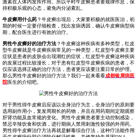
激素在人体内发挥作用。所以平时牛皮癣患者要规律作息，保
持积极乐观的心态，避免内分泌紊乱。
牛皮癣用什么药
？牛皮癣出现后，大家要积极的就医医治，初
期的时候一定要仔细检查，找出发病诱因，确认牛皮癣病型病
期，配合医生进行有效的治疗。
男性牛皮癣好的治疗方法
？牛皮癣这种疾病有多种类型，红皮
型牛皮癣就是牛皮癣疾病常见的一种类型，红皮型牛皮癣主要
症状是患者的皮肤会出现潮红的症状，红皮型牛皮癣这种疾病
的发展过程比较漫长，对于患有红皮型牛皮癣疾病的患者，不
仅应该选择正确的治疗方法，患者更应该要注重日常的护理。
那么男性牛皮癣好的治疗方法？我们一起来看看
成都银屑病医
院
医生的介绍吧。
对于男性得牛皮癣后应该以全身治疗为主，全身治疗的原则要
选用副作用小，复发周期长的药物，并且在用药期间定期观察
肝肾功能及血常规的变化。男性牛皮癣患者要主动控制感染，
禁忌辛辣饮食和饮酒，进行期病人禁用刺激性较强的外用药。
男性得牛皮癣治疗方法再就是解毒综合疗法，这种疗法能作用
于牛皮癣病灶部位消除化解活性氧，并修复缺失基因DNA，