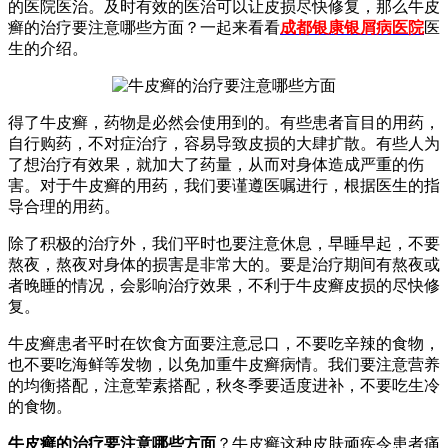
的医院医治。及时有效的医治可以让皮损尽快修复，那么牛皮
癣的治疗要注意哪些方面？一起来看看
成都银康银屑病医院
医
生的介绍。
得了牛皮癣，药物是必然会使用到的。有些患者盲目的用药，
自行购药，不对症治疗，容易导致皮损的大肆扩散。有些人为
了想治疗有效果，就加大了药量，从而对身体造成严重的伤
害。对于牛皮癣的用药，我们要谨遵医嘱进行，根据医生的指
导合理的用药。
除了积极的治疗外，我们平时也要注意休息，早睡早起，不要
熬夜，熬夜对身体的损害是非常大的。要是治疗期间有熬夜或
者晚睡的情况，会影响治疗效果，不利于牛皮癣皮损的尽快修
复。
牛皮癣患者平时在饮食方面要注意忌口，不要吃辛辣的食物，
也不要吃海鲜等发物，以免加重牛皮癣病情。我们要注意营养
的均衡搭配，注意荤素搭配，秋冬季要适度进补，不要吃生冷
的食物。
牛皮癣的治疗要注意哪些方面
？牛皮癣这种皮肤顽疾令患者痛