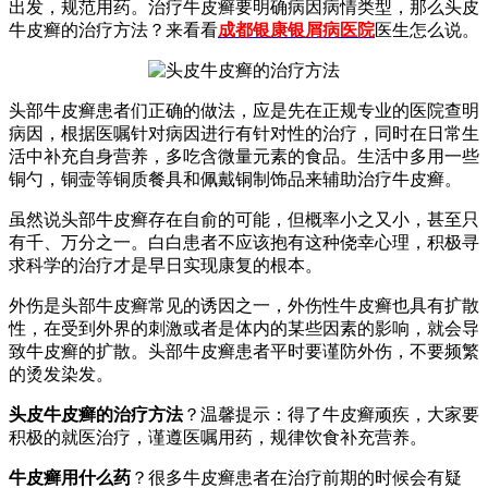
出发，规范用药。治疗牛皮癣要明确病因病情类型，那么头皮
牛皮癣的治疗方法？来看看
成都银康银屑病医院
医生怎么说。
头部牛皮癣患者们正确的做法，应是先在正规专业的医院查明
病因，根据医嘱针对病因进行有针对性的治疗，同时在日常生
活中补充自身营养，多吃含微量元素的食品。生活中多用一些
铜勺，铜壸等铜质餐具和佩戴铜制饰品来辅助治疗牛皮癣。
虽然说头部牛皮癣存在自俞的可能，但概率小之又小，甚至只
有千、万分之一。白白患者不应该抱有这种侥幸心理，积极寻
求科学的治疗才是早日实现康复的根本。
外伤是头部牛皮癣常见的诱因之一，外伤性牛皮癣也具有扩散
性，在受到外界的刺激或者是体内的某些因素的影响，就会导
致牛皮癣的扩散。头部牛皮癣患者平时要谨防外伤，不要频繁
的烫发染发。
头皮牛皮癣的治疗方法
？温馨提示：得了牛皮癣顽疾，大家要
积极的就医治疗，谨遵医嘱用药，规律饮食补充营养。
牛皮癣用什么药
？很多牛皮癣患者在治疗前期的时候会有疑