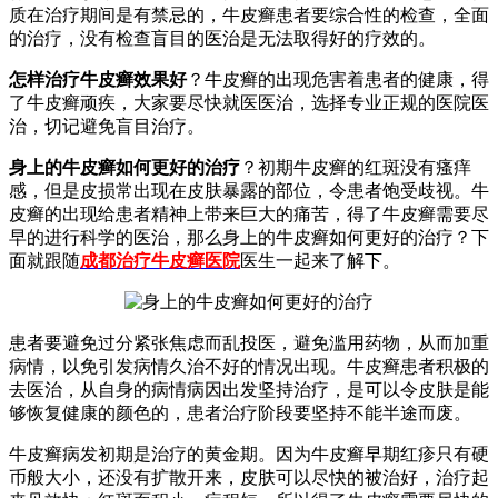
质在治疗期间是有禁忌的，牛皮癣患者要综合性的检查，全面
的治疗，没有检查盲目的医治是无法取得好的疗效的。
怎样治疗牛皮癣效果好
？牛皮癣的出现危害着患者的健康，得
了牛皮癣顽疾，大家要尽快就医医治，选择专业正规的医院医
治，切记避免盲目治疗。
身上的牛皮癣如何更好的治疗
？初期牛皮癣的红斑没有瘙痒
感，但是皮损常出现在皮肤暴露的部位，令患者饱受歧视。牛
皮癣的出现给患者精神上带来巨大的痛苦，得了牛皮癣需要尽
早的进行科学的医治，那么身上的牛皮癣如何更好的治疗？下
面就跟随
成都治疗牛皮癣医院
医生一起来了解下。
患者要避免过分紧张焦虑而乱投医，避免滥用药物，从而加重
病情，以免引发病情久治不好的情况出现。牛皮癣患者积极的
去医治，从自身的病情病因出发坚持治疗，是可以令皮肤是能
够恢复健康的颜色的，患者治疗阶段要坚持不能半途而废。
牛皮癣病发初期是治疗的黄金期。因为牛皮癣早期红疹只有硬
币般大小，还没有扩散开来，皮肤可以尽快的被治好，治疗起