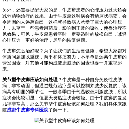
另外，还需要提醒大家的是，牛皮癣患者的心理压力过大还会
减弱药物治疗的效果。由于牛皮癣这种病会有鳞屑状病变，会
令周围的人远离自己，这样就导致病人承受了巨大的心理压
力，以至于一些患者用药后，影响到正常的吸收，使得治疗不
见效果，可见，牛皮癣患者平时一定要适时的放松自己，减轻
心理压力，更好的治疗，尽早的恢复健康。
牛皮癣怎么治好呢？为了让我们的生活更健康，希望大家都对
体质问题加以重视，向平和体质努力，不单单是远离牛皮癣的
诱发因素，对其他可能构成健康威胁的因素也要一并重视起
来。
关节型牛皮癣应该如何处理
？牛皮癣是一种自身免疫性皮肤
病，非常顽固，但通过规范治疗是可以控制并减少反复的，该
病具有明显的季节性，一般冬季由于气温较低刺激皮肤，所以
症状会比较明显，但夏天炎热症状会较轻。由于牛皮癣的复发
几率非常高，那么关节型牛皮癣应该如何处理？我们具体来跟
随
成都牛皮癣专科医院
了解一下。