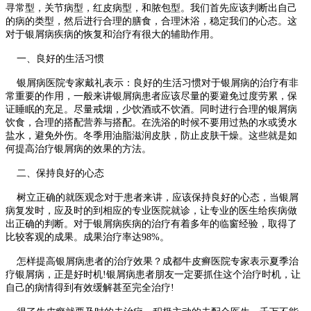
寻常型，关节病型，红皮病型，和脓包型。我们首先应该判断出自己
的病的类型，然后进行合理的膳食，合理沐浴，稳定我们的心态。这
对于银屑病疾病的恢复和治疗有很大的辅助作用。
一、良好的生活习惯
银屑病医院专家戴礼表示：良好的生活习惯对于银屑病的治疗有非
常重要的作用，一般来讲银屑病患者应该尽量的要避免过度劳累，保
证睡眠的充足。尽量戒烟，少饮酒或不饮酒。同时进行合理的银屑病
饮食，合理的搭配营养与搭配。在洗浴的时候不要用过热的水或烫水
盐水，避免外伤。冬季用油脂滋润皮肤，防止皮肤干燥。这些就是如
何提高治疗银屑病的效果的方法。
二、保持良好的心态
树立正确的就医观念对于患者来讲，应该保持良好的心态，当银屑
病复发时，应及时的到相应的专业医院就诊，让专业的医生给疾病做
出正确的判断。对于银屑病疾病的治疗有着多年的临窗经验，取得了
比较客观的成果。成果治疗率达98%。
怎样提高银屑病患者的治疗效果？成都牛皮癣医院专家表示夏季治
疗银屑病，正是好时机!银屑病患者朋友一定要抓住这个治疗时机，让
自己的病情得到有效缓解甚至完全治疗!