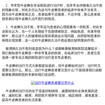
2、寻常型牛皮癣在专业医院进行治疗时，也常常会伴随着久治不愈
的现象出现，对此主任认为这与牛皮癣患者的临床中饮食不当有关，
因为当牛皮癣发病之后，患者如果不忌烟酒，不忌辛辣，那么患者就
很容易出现牛皮癣久治不愈打的情况。
3、牛皮癣久治不愈，常常还与患者的心理因素有一些联系，对此专
业医生认为，当一个人长期处于负面情绪状态，例如焦虑、失落等情
绪中，那么这个人的健康就会很容易就会出现问题，由而影响患者的
病情出现加重，这一点对牛皮癣的久治不愈起着比较明显的作用。
银屑病久治不愈到底是因为什么？成都银康银屑病医院温馨提示：
我们都知道牛皮癣是一种非常复杂的疾病，在临床治疗中，患者注意
选择一家专业正规的医院进行治疗是非常必要的。
牛皮癣的治疗方式大家都是知道的，但牛皮癣如何治疗，治疗时又
需要注意什么。那么，治疗牛皮癣患者要注意什么?下面就请我们成都
银康银屑病医院的专家给我们说说吧。
牛皮癣的治疗目的在于迅速控制病情，减缓病情向全身发展的进
程，减轻红斑、鳞屑、局部斑片增厚等 症状，稳定病情，避免复发，
提高牛皮癣患者的生活质量。