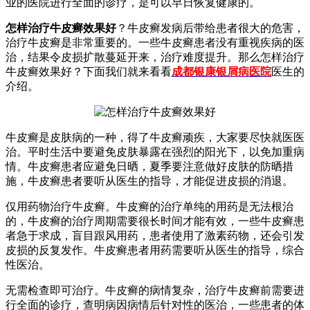
业的医院进行全面的诊疗，是可以早日恢复健康的。
怎样治疗牛皮癣效果好
？牛皮癣发病后带给患者很大的危害，
治疗牛皮癣是非常重要的。一些牛皮癣患者没有重视疾病的医
治，结果令皮损扩散蔓延开来，治疗难度提升。那么怎样治疗
牛皮癣效果好？下面我们就来看看
成都银康银屑病医院
医生的
介绍。
牛皮癣是皮肤病的一种，得了牛皮癣顽疾，大家要尽快就医医
治。平时生活中要避免皮肤暴露在强烈的阳光下，以免加重病
情。牛皮癣患者应避免日晒，夏季要注意做好皮肤的防晒措
施，牛皮癣患者要听从医生的指导，才能促进皮损的消退。
仅用药物治疗牛皮癣。牛皮癣的治疗单纯的用药是无法根治
的，牛皮癣的治疗周期需要很长时间才能有效，一些牛皮癣患
者急于求成，盲目跟风用药，患者使用了激素药物，还会引发
皮损的反复发作。牛皮癣患者用药需要听从医生的指导，综合
性医治。
无需检查即可治疗。牛皮癣的病情复杂，治疗牛皮癣前需要进
行全面的诊疗，查明病因病情后针对性的医治，一些患者的体