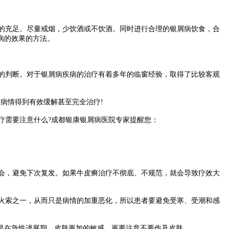
的充足。尽量戒烟，少饮酒或不饮酒。同时进行合理的银屑病饮食，合
病的效果的方法。
的判断。对于银屑病疾病的治疗有着多年的临窗经验，取得了比较客观
病情得到有效缓解甚至完全治疗!
需要注意什么?成都银康银屑病医院专家提醒您：
会，避免下次复发。如果牛皮癣治疗不彻底、不规范，就会导致疗效大
火索之一，从而只是病情的加重恶化，所以患者要避免受寒、受潮和感
是在急性进展期，皮肤更加的敏感，更要注意不要伤及皮肤。