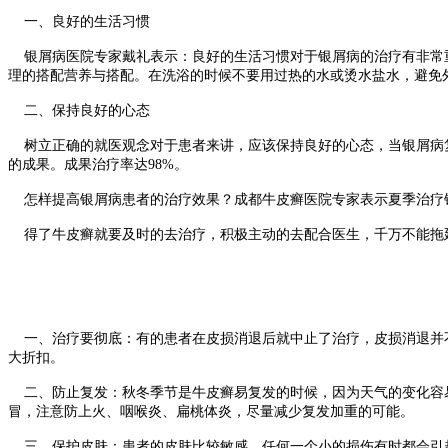
一、良好的生活习惯
银屑病医院专家戴礼表示：良好的生活习惯对于银屑病的治疗有非常重
理的搭配营养与搭配。在洗浴的时候不要用过热的水或烫水盐水，避免
二、保持良好的心态
树立正确的就医观念对于患者来讲，应该保持良好的心态，当银屑病复
的成果。成果治疗率达98%。
怎样提高银屑病患者的治疗效果？成都牛皮癣医院专家表示夏季治疗银
得了牛皮癣就要及时的去治疗，积极主动的去配合医生，千万不能拖延
一、治疗要彻底：有的患者在皮损消退后就中止了治疗，皮损消退并不
大折扣。
二、防止复发：秋冬季节是牛皮癣易复发的时候，因为天气的变化容易
冒，注意防上火、咽喉炎、扁桃体炎，尽量减少复发加重的可能。
三、保护皮肤：患者的皮肤比较敏感，任何一个小的损伤有时都会引起