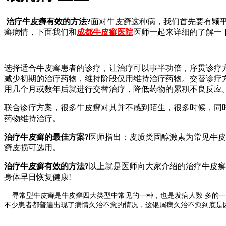
治疗牛皮癣有效的方法?
面对牛皮癣这种病，我们首先要有颗
癣病情，下面我们和
成都牛皮癣医院
医师一起来详细的了解一
选择适合牛皮癣患者的诊疗，让治疗可以事半功倍，序贯诊疗
减少初期的治疗药物，维持阶段仅用维持治疗药物。交替诊疗
用几个月或数年后就进行交替治疗，降低药物的累积不良反应
联合诊疗方案，很多牛皮癣对其并不感到陌生，很多时候，同
药物维持治疗。
治疗牛皮癣的最佳方案?
医师指出：皮质类固醇激素为常见牛皮
癣皮损可选用。
治疗牛皮癣有效的方法?
以上就是医师向大家介绍的治疗牛皮癣
身体早日恢复健康!
寻常型牛皮癣是牛皮癣四大类型中常见的一种，也是发病人数 多的一
不少患者都普遍出现了病情久治不愈的情况，这银屑病久治不愈到底是