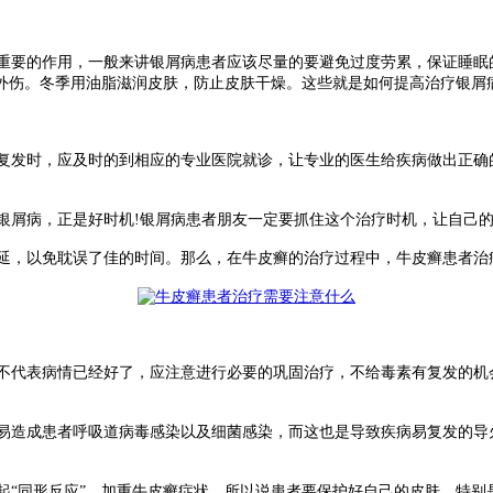
要的作用，一般来讲银屑病患者应该尽量的要避免过度劳累，保证睡眠
外伤。冬季用油脂滋润皮肤，防止皮肤干燥。这些就是如何提高治疗银屑
发时，应及时的到相应的专业医院就诊，让专业的医生给疾病做出正确
屑病，正是好时机!银屑病患者朋友一定要抓住这个治疗时机，让自己的
，以免耽误了佳的时间。那么，在牛皮癣的治疗过程中，牛皮癣患者治疗
代表病情已经好了，应注意进行必要的巩固治疗，不给毒素有复发的机
造成患者呼吸道病毒感染以及细菌感染，而这也是导致疾病易复发的导
“同形反应”，加重牛皮癣症状。所以说患者要保护好自己的皮肤，特别